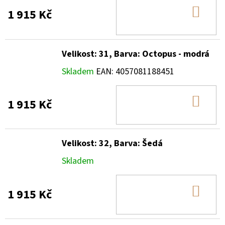
DO
1 915 Kč
KOŠ
Velikost: 31, Barva: Octopus - modrá
Skladem
EAN:
4057081188451
DO
1 915 Kč
KOŠ
Velikost: 32, Barva: Šedá
Skladem
DO
1 915 Kč
KOŠ