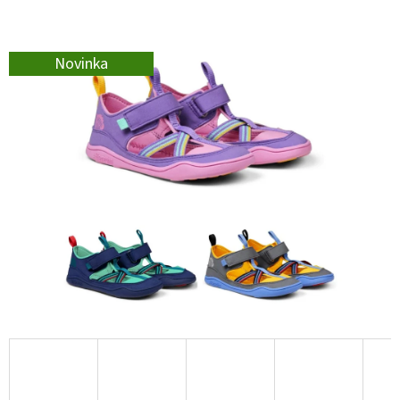
E
T
E
Novinka
N
A
J
Í
T
?
HLEDAT