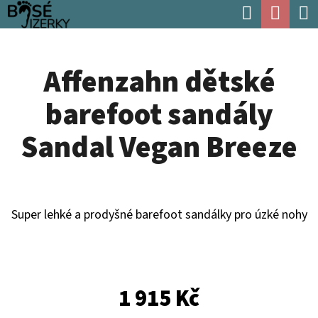
K
Hledat
Náku
Přejít
O
Zpět
Zpět
na
koší
Š
obsah
Affenzahn dětské
Í
C
K
barefoot sandály
O
P
Sandal Vegan Breeze
O
T
Ř
Super lehké a prodyšné barefoot sandálky pro úzké nohy
E
B
U
1 915 Kč
J