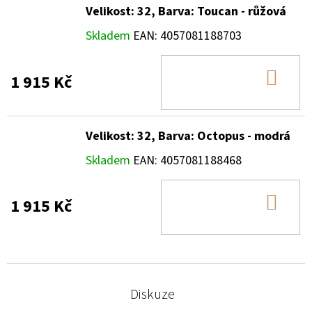
Velikost: 32, Barva: Toucan - růžová
Skladem
EAN:
4057081188703
DO
1 915 Kč
KOŠ
Velikost: 32, Barva: Octopus - modrá
Skladem
EAN:
4057081188468
DO
1 915 Kč
KOŠ
Diskuze