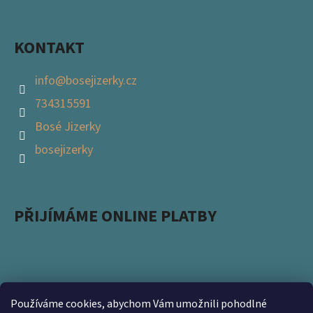
KONTAKT
info
@
bosejizerky.cz
734315591
Bosé Jizerky
bosejizerky
PŘIJÍMÁME ONLINE PLATBY
Používáme cookies, abychom Vám umožnili pohodlné