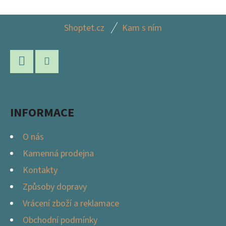
Z
Shoptet.cz
Kam s ním
Á
P
A
Facebook
Instagram
T
Í
INFORMACE
O nás
Kamenná prodejna
Kontakty
Způsoby dopravy
Vrácení zboží a reklamace
Obchodní podmínky