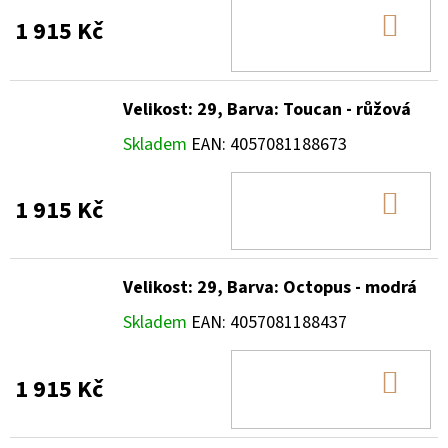
DO
1 915 Kč
KOŠ
Velikost: 29, Barva: Toucan - růžová
Skladem
EAN:
4057081188673
DO
1 915 Kč
KOŠ
Velikost: 29, Barva: Octopus - modrá
Skladem
EAN:
4057081188437
DO
1 915 Kč
KOŠ