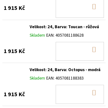
DO
1 915 Kč
KOŠ
Velikost: 24, Barva: Toucan - růžová
Skladem
EAN:
4057081188628
DO
1 915 Kč
KOŠ
Velikost: 24, Barva: Octopus - modrá
Skladem
EAN:
4057081188383
DO
1 915 Kč
KOŠ