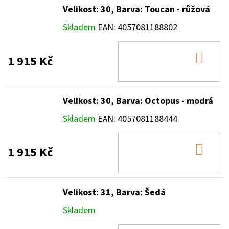
Velikost: 30, Barva: Toucan - růžová
Skladem
EAN:
4057081188802
DO
1 915 Kč
KOŠ
Velikost: 30, Barva: Octopus - modrá
Skladem
EAN:
4057081188444
DO
1 915 Kč
KOŠ
Velikost: 31, Barva: Šedá
Skladem