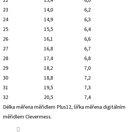
22
13,4
6,0
23
14,0
6,2
24
14,9
6,3
25
15,5
6,4
26
16,1
6,6
27
16,8
6,7
28
17,4
6,8
29
18,2
7,0
30
18,8
7,2
31
19,5
7,3
32
20,5
7,4
Délka měřena měřidlem Plus12, šířka měřena digitálním
měřidlem Clevermess.