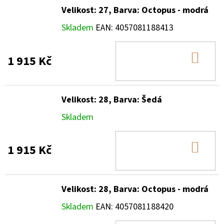
Velikost: 27, Barva: Octopus - modrá
Skladem
EAN:
4057081188413
DO
1 915 Kč
KOŠ
Velikost: 28, Barva: Šedá
Skladem
DO
1 915 Kč
KOŠ
Velikost: 28, Barva: Octopus - modrá
Skladem
EAN:
4057081188420