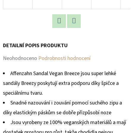
D
O
P
Facebook
Twitter
O
R
DETAILNÍ POPIS PRODUKTU
U
Průměrné
Neohodnoceno
Podrobnosti hodnocení
Č
U
hodnocení
Affenzahn Sandal Vegan Breeze jsou super lehké
J
produktu
E
sandály Breezy poskytují extra podporu díky špičce a
je
M
speciálnímu tvaru.
E
0,0
Snadné nazouvání i zouvání pomocí suchého zipu a
z
díky elastickým páskům se dobře přizpůsobí noze
5
Jsou vyrobeny ze 100% veganských materiálů a mají
hvězdiček.
dostatek prostoru pro růst, takže chodidla nejsou