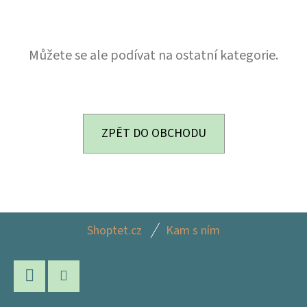
E
T
E
Můžete se ale podívat na ostatní kategorie.
N
A
J
ZPĚT DO OBCHODU
Í
T
?
Z
Shoptet.cz
Kam s ním
Á
P
HLEDAT
A
Facebook
Instagram