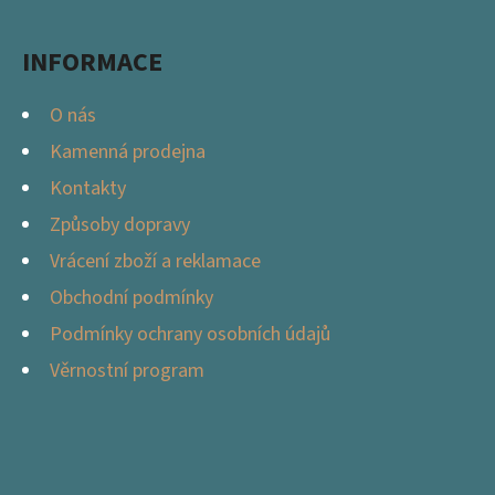
T
Í
D
INFORMACE
O
P
O nás
O
Kamenná prodejna
R
Kontakty
U
Č
Způsoby dopravy
U
Vrácení zboží a reklamace
J
Obchodní podmínky
E
M
Podmínky ochrany osobních údajů
E
Věrnostní program