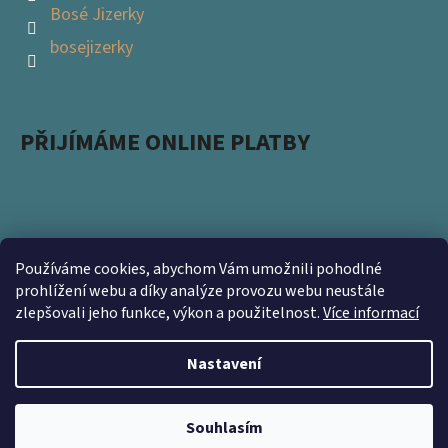
Bosé Jizerky
bosejizerky
PŘIJÍMÁME ONLINE PLATBY
Používáme cookies, abychom Vám umožnili pohodlné
Podpořte s námi přírodu a zapojte se do projektu
prohlížení webu a díky analýze provozu webu neustále
zlepšovali jeho funkce, výkon a použitelnost.
Více informací
Ukliďme Česko. Nevyhazujte použité obaly a přineste
nám je na prodejnu https://www.kamsnim.cz/
Nastavení
Vytvořil Shoptet
Souhlasím
Copyright 2026
Bosé Jizerky
. Všechna práva vyhrazena.