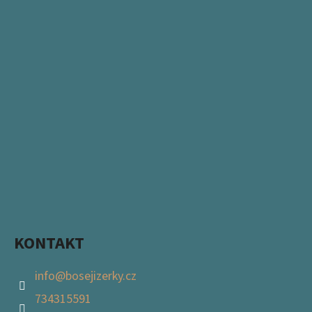
KONTAKT
info
@
bosejizerky.cz
734315591