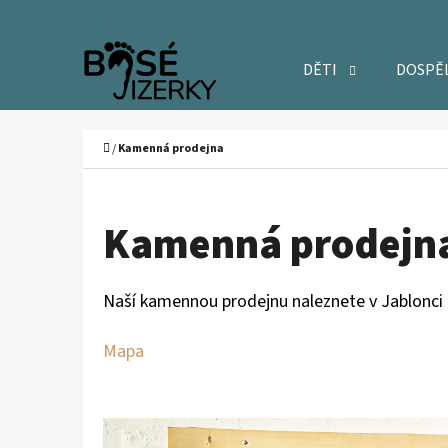
K
Přejít
O
Zpět
Zpět
na
DĚTI
DOSPĚ
Š
do
do
obsah
Í
obchodu
obchodu
C
K
Domů
/
Kamenná prodejna
Kamenná prodejn
Naší kamennou prodejnu naleznete v Jablonci na
Mapa