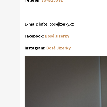
Telefon:
734315591
E-mail:
info@bosejizerky.cz
Facebook:
Bosé Jizerky
Instagram:
Bosé Jizerky