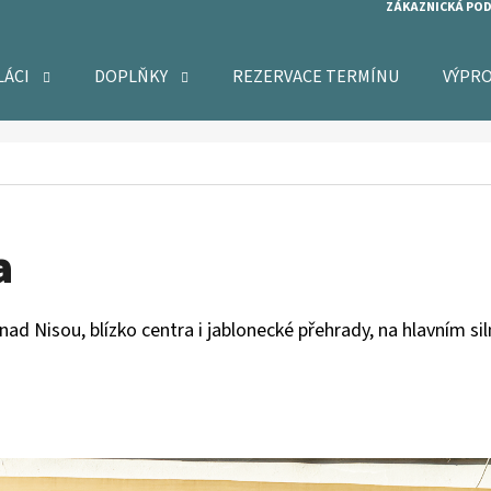
ZÁKAZNICKÁ PO
LÁCI
DOPLŇKY
REZERVACE TERMÍNU
VÝPR
O POTŘEBUJETE NAJÍT?
HLEDAT
a
d Nisou, blízko centra i jablonecké přehrady, na hlavním siln
DOPORUČUJEME