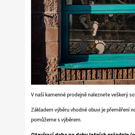
V naší kamenné prodejně naleznete veškerý so
Základem výběru vhodné obuvi je přeměření nohy
pomůžeme s výběrem.
Otevírací doba po dobu letních prázdnin (