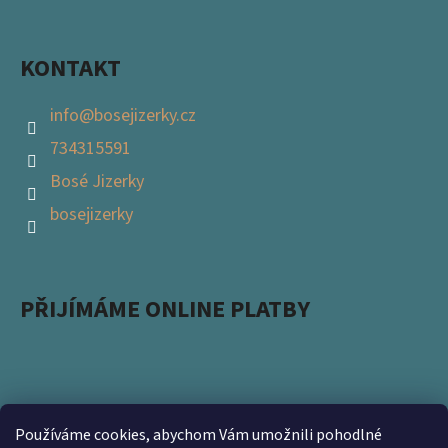
KONTAKT
info
@
bosejizerky.cz
734315591
Bosé Jizerky
bosejizerky
PŘIJÍMÁME ONLINE PLATBY
Používáme cookies, abychom Vám umožnili pohodlné