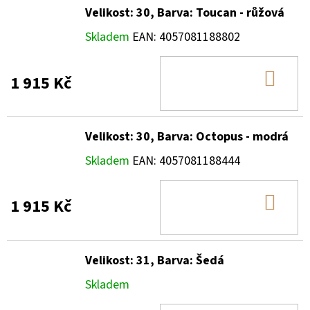
Velikost: 30, Barva: Toucan - růžová
Skladem
EAN:
4057081188802
DO
1 915 Kč
KOŠ
Velikost: 30, Barva: Octopus - modrá
Skladem
EAN:
4057081188444
DO
1 915 Kč
KOŠ
Velikost: 31, Barva: Šedá
Skladem