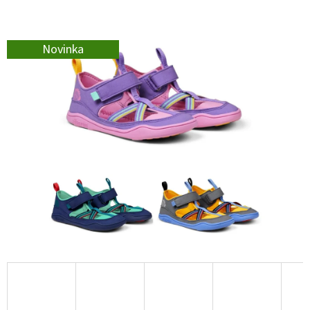
E
T
E
Novinka
N
A
J
Í
T
?
HLEDAT