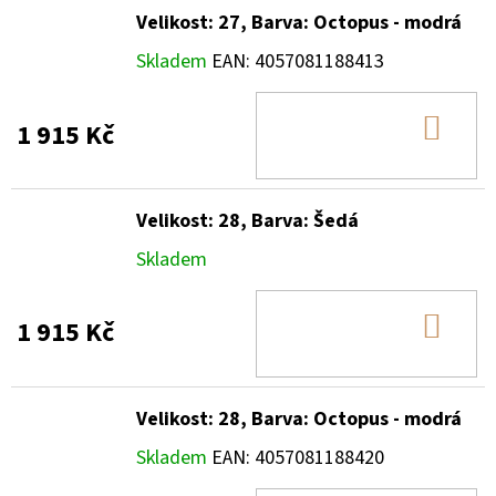
Velikost: 27, Barva: Octopus - modrá
Skladem
EAN:
4057081188413
DO
1 915 Kč
KOŠ
Velikost: 28, Barva: Šedá
Skladem
DO
1 915 Kč
KOŠ
Velikost: 28, Barva: Octopus - modrá
Skladem
EAN:
4057081188420