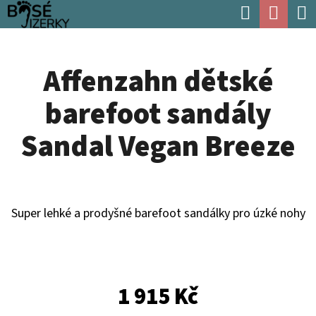
K
Hledat
Náku
Přejít
O
Zpět
Zpět
na
koší
Š
obsah
Affenzahn dětské
Í
C
K
barefoot sandály
O
P
Sandal Vegan Breeze
O
T
Ř
Super lehké a prodyšné barefoot sandálky pro úzké nohy
E
B
U
1 915 Kč
J