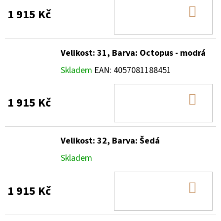
DO
1 915 Kč
KOŠ
Velikost: 31, Barva: Octopus - modrá
Skladem
EAN:
4057081188451
DO
1 915 Kč
KOŠ
Velikost: 32, Barva: Šedá
Skladem
DO
1 915 Kč
KOŠ