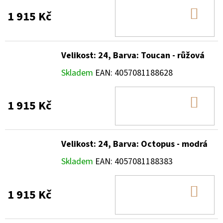
DO
1 915 Kč
KOŠ
Velikost: 24, Barva: Toucan - růžová
Skladem
EAN:
4057081188628
DO
1 915 Kč
KOŠ
Velikost: 24, Barva: Octopus - modrá
Skladem
EAN:
4057081188383
DO
1 915 Kč
KOŠ