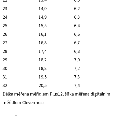
22
13,4
6,0
23
14,0
6,2
24
14,9
6,3
25
15,5
6,4
26
16,1
6,6
27
16,8
6,7
28
17,4
6,8
29
18,2
7,0
30
18,8
7,2
31
19,5
7,3
32
20,5
7,4
Délka měřena měřidlem Plus12, šířka měřena digitálním
měřidlem Clevermess.