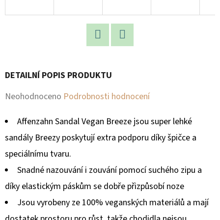
D
O
P
Facebook
Twitter
O
R
DETAILNÍ POPIS PRODUKTU
U
Průměrné
Neohodnoceno
Podrobnosti hodnocení
Č
U
hodnocení
Affenzahn Sandal Vegan Breeze jsou super lehké
J
produktu
E
sandály Breezy poskytují extra podporu díky špičce a
je
M
speciálnímu tvaru.
E
0,0
Snadné nazouvání i zouvání pomocí suchého zipu a
z
díky elastickým páskům se dobře přizpůsobí noze
5
Jsou vyrobeny ze 100% veganských materiálů a mají
hvězdiček.
dostatek prostoru pro růst, takže chodidla nejsou