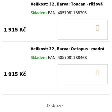
Velikost: 32, Barva: Toucan - růžová
Skladem
EAN:
4057081188703
DO
1 915 Kč
KOŠ
Velikost: 32, Barva: Octopus - modrá
Skladem
EAN:
4057081188468
DO
1 915 Kč
KOŠ
Diskuze