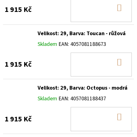
DO
1 915 Kč
KOŠ
Velikost: 29, Barva: Toucan - růžová
Skladem
EAN:
4057081188673
DO
1 915 Kč
KOŠ
Velikost: 29, Barva: Octopus - modrá
Skladem
EAN:
4057081188437
DO
1 915 Kč
KOŠ