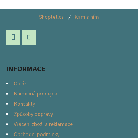
Z
Shoptet.cz
Kam s ním
Á
P
A
Facebook
Instagram
T
Í
INFORMACE
O nás
Kamenná prodejna
Kontakty
Způsoby dopravy
Vrácení zboží a reklamace
Obchodní podmínky