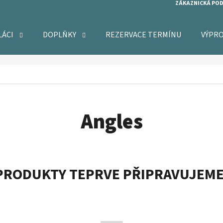
ZÁKAZNICKÁ PO
LÁCI
DOPLŇKY
REZERVACE TERMÍNU
VÝPR
O POTŘEBUJETE NAJÍT?
HLEDAT
Angles
DOPORUČUJEME
PRODUKTY TEPRVE PŘIPRAVUJEME