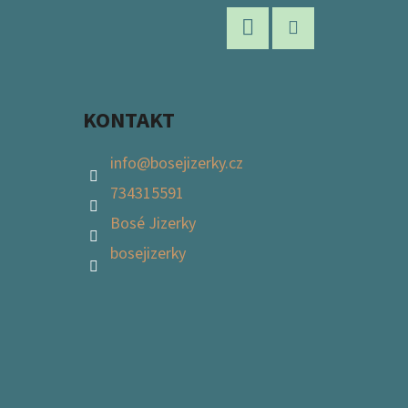
Facebook
Instagram
KONTAKT
info
@
bosejizerky.cz
734315591
Bosé Jizerky
bosejizerky