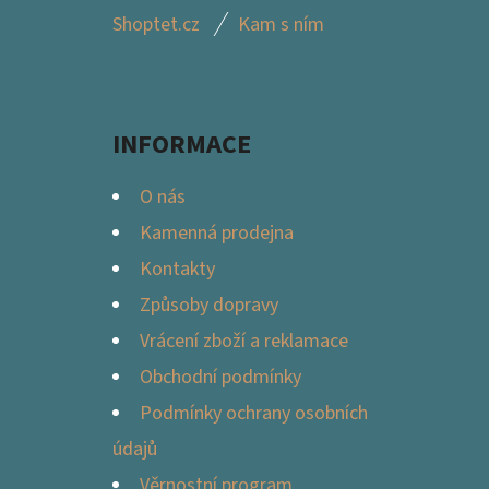
Z
Shoptet.cz
Kam s ním
Á
P
A
INFORMACE
T
Í
O nás
Kamenná prodejna
Kontakty
Způsoby dopravy
Vrácení zboží a reklamace
Obchodní podmínky
Podmínky ochrany osobních
údajů
Věrnostní program