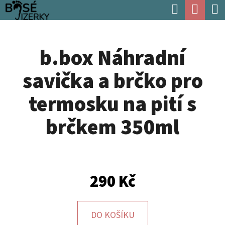
K
Hledat
Náku
Přejít
O
Zpět
Zpět
na
koší
Š
obsah
b.box Náhradní
Í
C
K
savička a brčko pro
O
P
termosku na pití s
O
brčkem 350ml
T
Ř
E
B
290 Kč
U
J
DO KOŠÍKU