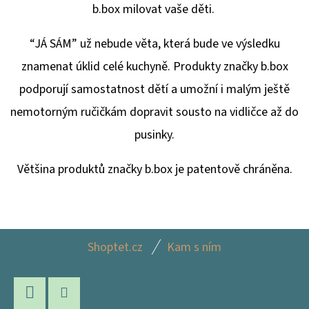
b.box milovat vaše děti.
“JÁ SÁM” už nebude věta, která bude ve výsledku
znamenat úklid celé kuchyně. Produkty značky b.box
podporují samostatnost dětí a umožní i malým ještě
nemotorným ručičkám dopravit sousto na vidličce až do
pusinky.
Většina produktů značky b.box je patentově chráněna.
Z
Shoptet.cz
Kam s ním
Á
P
A