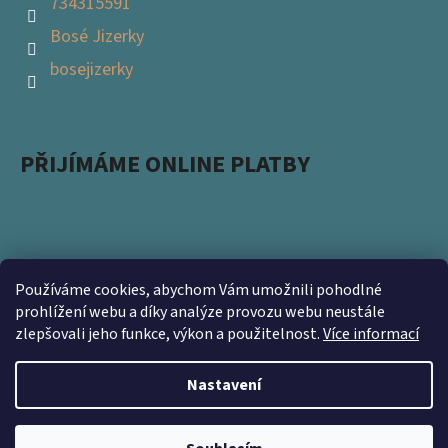
734315591
Bosé Jizerky
bosejizerky
PŘIJÍMÁME ONLINE PLATBY
Používáme cookies, abychom Vám umožnili pohodlné
Podpořte s námi přírodu a zapojte se do projektu
prohlížení webu a díky analýze provozu webu neustále
zlepšovali jeho funkce, výkon a použitelnost.
Více informací
Ukliďme Česko. Nevyhazujte použité obaly a přineste
nám je na prodejnu https://www.kamsnim.cz/
Nastavení
Vytvořil Shoptet