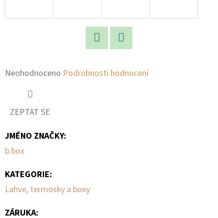
D
O
P
Facebook
Twitter
O
R
Průměrné
Neohodnoceno
Podrobnosti hodnocení
U
hodnocení
Č
produktu
U
ZEPTAT SE
je
J
E
JMÉNO ZNAČKY
:
0,0
M
b.box
z
E
5
KATEGORIE
:
hvězdiček.
Lahve, termosky a boxy
ZÁRUKA
: