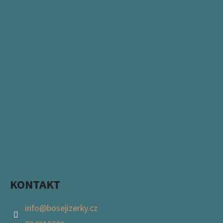
KONTAKT
info
@
bosejizerky.cz