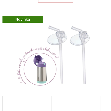
E
T
E
Novinka
N
A
J
Í
T
?
HLEDAT