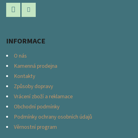
P
C
Í
A
P
Facebook
Instagram
T
R
Í
V
INFORMACE
K
Y
O nás
V
Kamenná prodejna
Ý
Kontakty
P
I
Způsoby dopravy
S
Vrácení zboží a reklamace
U
Obchodní podmínky
Podmínky ochrany osobních údajů
Věrnostní program