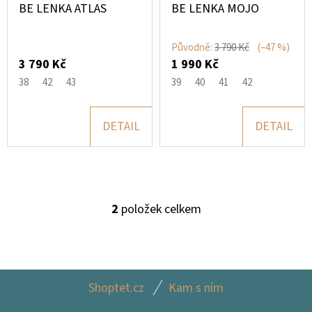
P
BE LENKA ATLAS
BE LENKA MOJO
Ů
R
D
O
O
Původně:
3 790 Kč
(–47 %)
3 790 Kč
1 990 Kč
P
D
O
38
42
43
39
40
41
42
U
R
K
U
DETAIL
DETAIL
T
Č
U
Ů
J
E
2
položek celkem
M
O
E
V
L
Á
Z
D
Shoptet.cz
Kam s ním
Á
A