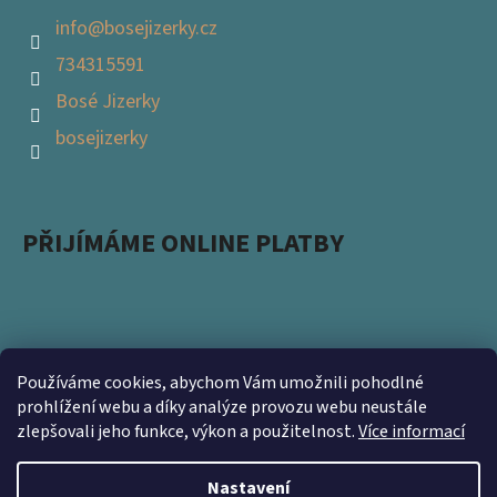
info
@
bosejizerky.cz
734315591
Bosé Jizerky
bosejizerky
PŘIJÍMÁME ONLINE PLATBY
Používáme cookies, abychom Vám umožnili pohodlné
Podpořte s námi přírodu a zapojte se do projektu
prohlížení webu a díky analýze provozu webu neustále
zlepšovali jeho funkce, výkon a použitelnost.
Více informací
Ukliďme Česko. Nevyhazujte použité obaly a přineste
nám je na prodejnu https://www.kamsnim.cz/
Nastavení