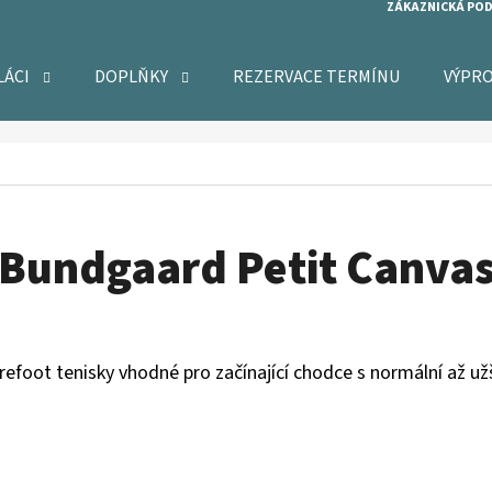
ZÁKAZNICKÁ PO
LÁCI
DOPLŇKY
REZERVACE TERMÍNU
VÝPR
O POTŘEBUJETE NAJÍT?
HLEDAT
Bundgaard Petit Canva
DOPORUČUJEME
arefoot tenisky vhodné pro začínající chodce s normální až už