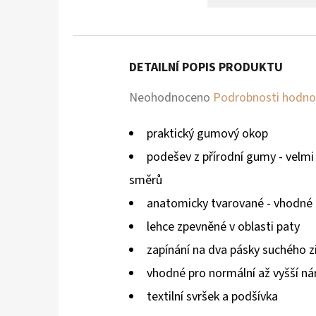
DETAILNÍ POPIS PRODUKTU
Průměrné
Neohodnoceno
Podrobnosti hodno
hodnocení
praktický gumový okop
produktu
podešev z přírodní gumy - velmi 
je
směrů
0,0
anatomicky tvarované - vhodné 
z
lehce zpevněné v oblasti paty
5
zapínání na dva pásky suchého z
hvězdiček.
vhodné pro normální až vyšší ná
textilní svršek a podšívka