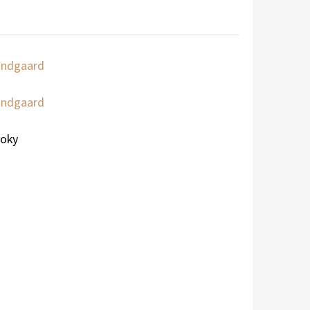
ndgaard
ndgaard
roky