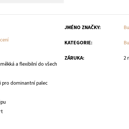
JMÉNO ZNAČKY
:
Bu
cení
KATEGORIE
:
Bu
ZÁRUKA
:
2 
měkká a flexibilní do všech
i pro dominantní palec
ipu
rt