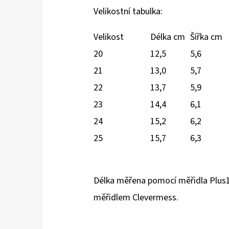
Velikostní tabulka:
Velikost
Délka cm
Šířka cm
20
12,5
5,6
21
13,0
5,7
22
13,7
5,9
23
14,4
6,1
24
15,2
6,2
25
15,7
6,3
Délka měřena pomocí měřidla Plus1
měřidlem Clevermess.