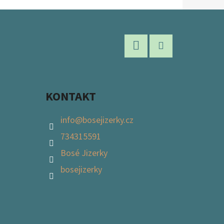
Facebook
Instagram
KONTAKT
info
@
bosejizerky.cz
734315591
Bosé Jizerky
bosejizerky