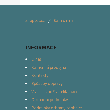
Z
Shoptet.cz
Kam s ním
Á
P
A
INFORMACE
T
Í
O nás
Kamenná prodejna
Kontakty
Způsoby dopravy
Vrácení zboží a reklamace
Obchodní podmínky
Podmínky ochrany osobních