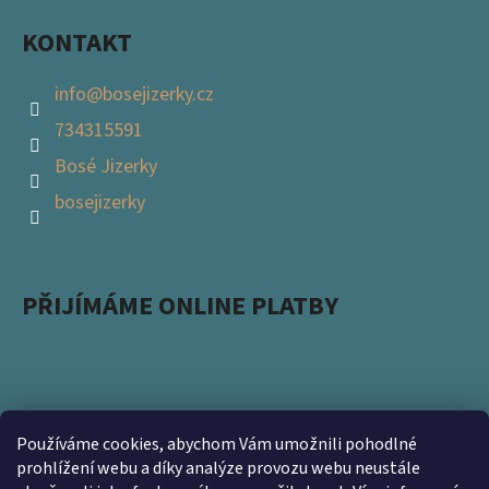
KONTAKT
info
@
bosejizerky.cz
734315591
Bosé Jizerky
bosejizerky
PŘIJÍMÁME ONLINE PLATBY
Používáme cookies, abychom Vám umožnili pohodlné
Podpořte s námi přírodu a zapojte se do projektu
prohlížení webu a díky analýze provozu webu neustále