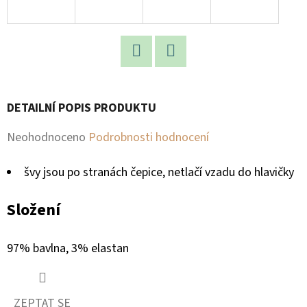
D
O
P
Facebook
Twitter
O
R
DETAILNÍ POPIS PRODUKTU
U
Č
Průměrné
Neohodnoceno
Podrobnosti hodnocení
U
hodnocení
J
švy jsou po stranách čepice, netlačí vzadu do hlavičky
produktu
E
je
M
Složení
E
0,0
97% bavlna, 3% elastan
z
5
hvězdiček.
ZEPTAT SE