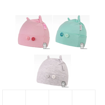
E
T
E
N
A
J
Í
T
?
HLEDAT