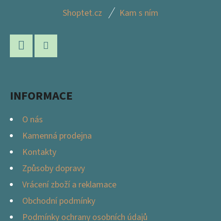
Z
Shoptet.cz
Kam s ním
Á
P
A
Facebook
Instagram
T
Í
INFORMACE
O nás
Kamenná prodejna
Kontakty
Způsoby dopravy
Vrácení zboží a reklamace
Obchodní podmínky
Podmínky ochrany osobních údajů