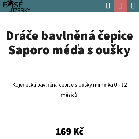
K
Hledat
Náku
Přejít
O
Zpět
Zpět
na
koší
Š
obsah
Dráče bavlněná čepice
Í
C
K
Saporo méďa s oušky
O
P
O
T
Kojenecká bavlněná čepice s oušky miminka 0 - 12
Ř
měsíců
E
B
U
169 Kč
J