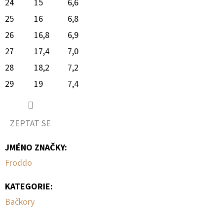
24
15
6,6
25
16
6,8
26
16,8
6,9
27
17,4
7,0
28
18,2
7,2
29
19
7,4
ZEPTAT SE
JMÉNO ZNAČKY
:
Froddo
KATEGORIE
:
Bačkory