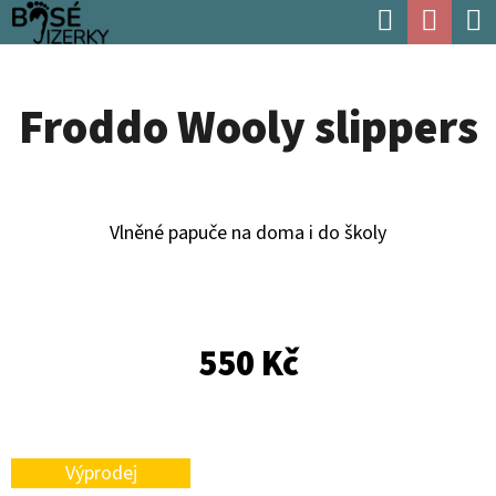
K
Hledat
Náku
Přejít
O
Zpět
Zpět
na
koší
Š
obsah
Froddo Wooly slippers
Í
C
K
O
P
Vlněné papuče na doma i do školy
O
T
Ř
E
550 Kč
B
U
J
Výprodej