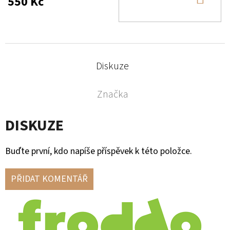
550 Kč
KOŠ
Diskuze
Značka
DISKUZE
Buďte první, kdo napíše příspěvek k této položce.
PŘIDAT KOMENTÁŘ