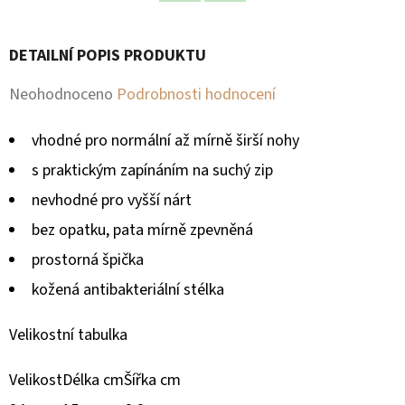
Facebook
Twitter
D
DETAILNÍ POPIS PRODUKTU
O
P
Průměrné
Neohodnoceno
Podrobnosti hodnocení
O
hodnocení
R
vhodné pro normální až mírně širší nohy
produktu
U
s praktickým zapínáním na suchý zip
Č
je
nevhodné pro vyšší nárt
U
0,0
J
bez opatku, pata mírně zpevněná
z
E
prostorná špička
M
5
kožená antibakteriální stélka
E
hvězdiček.
Velikostní tabulka
Velikost
Délka cm
Šířka cm