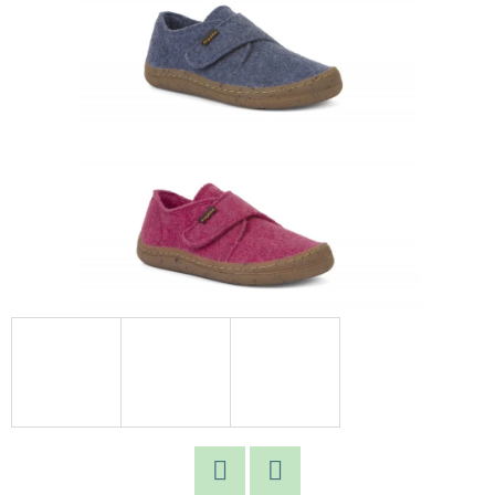
E
T
E
N
A
J
Í
T
?
HLEDAT