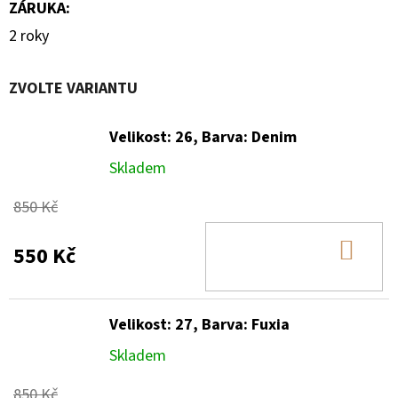
ZÁRUKA
:
2 roky
ZVOLTE VARIANTU
Velikost: 26, Barva: Denim
Skladem
850 Kč
DO
550 Kč
KOŠ
Velikost: 27, Barva: Fuxia
Skladem
850 Kč