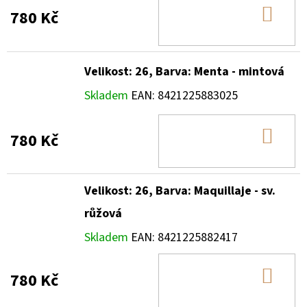
DO
780 Kč
KOŠ
Velikost: 26, Barva: Menta - mintová
Skladem
EAN:
8421225883025
DO
780 Kč
KOŠ
Velikost: 26, Barva: Maquillaje - sv.
růžová
Skladem
EAN:
8421225882417
DO
780 Kč
KOŠ