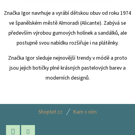
Značka Igor navrhuje a vyrábí dětskou obuv od roku 1974
ve španělském městě Almoradi (Alicante). Zabývá se
především výrobou gumových holínek a sandálků, ale
postupně svou nabídku rozšiřuje i na plátěnky.
Značka Igor sleduje nejnovější trendy v módě a proto
jsou jejich botičky plné krásných pastelových barev a
moderních designů.
Z
Shoptet.cz
Kam s ním
Á
P