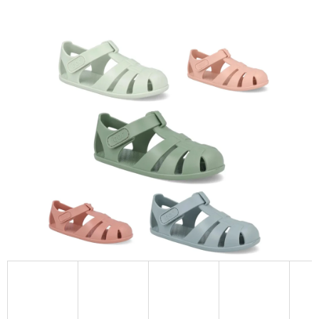
E
T
E
N
A
J
Í
T
?
HLEDAT