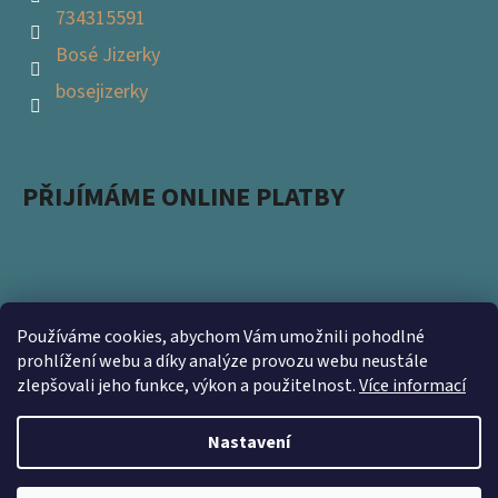
734315591
Bosé Jizerky
bosejizerky
PŘIJÍMÁME ONLINE PLATBY
Používáme cookies, abychom Vám umožnili pohodlné
Podpořte s námi přírodu a zapojte se do projektu
prohlížení webu a díky analýze provozu webu neustále
zlepšovali jeho funkce, výkon a použitelnost.
Více informací
Ukliďme Česko. Nevyhazujte použité obaly a přineste
nám je na prodejnu https://www.kamsnim.cz/
Nastavení
Vytvořil Shoptet