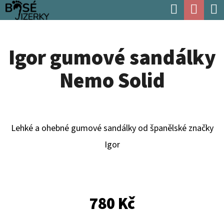
K
Hledat
Náku
Přejít
O
Zpět
Zpět
na
koší
Š
obsah
Igor gumové sandálky
Í
C
K
Nemo Solid
O
P
O
T
Lehké a ohebné gumové sandálky od španělské značky
Ř
Igor
E
B
U
780 Kč
J