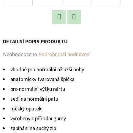
D
O
P
Facebook
Twitter
O
DETAILNÍ POPIS PRODUKTU
R
U
Průměrné
Neohodnoceno
Podrobnosti hodnocení
Č
hodnocení
U
vhodné pro
normální až užší nohy
produktu
J
anatomicky tvarovaná špička
E
je
pro normální výšku nártu
M
0,0
E
sedí na normální patu
z
měkký opatek
5
vyrobeny z přírodní gumy
hvězdiček.
zapínání na suchý zip