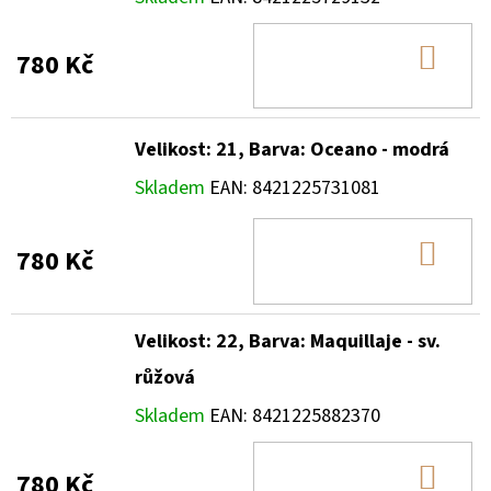
DO
780 Kč
KOŠ
Velikost: 21, Barva: Oceano - modrá
Skladem
EAN:
8421225731081
DO
780 Kč
KOŠ
Velikost: 22, Barva: Maquillaje - sv.
růžová
Skladem
EAN:
8421225882370
DO
780 Kč