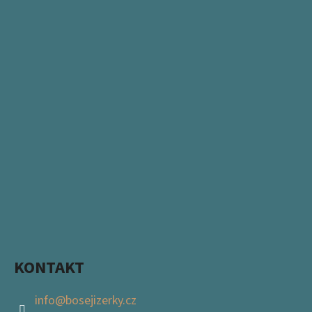
KONTAKT
info
@
bosejizerky.cz