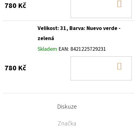
DO
780 Kč
KOŠ
Velikost: 31, Barva: Nuevo verde -
zelená
Skladem
EAN:
8421225729231
DO
780 Kč
KOŠ
Diskuze
Značka