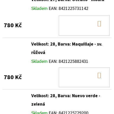
Skladem
EAN:
8421225731142
DO
780 Kč
KOŠ
Velikost: 28, Barva: Maquillaje - sv.
růžová
Skladem
EAN:
8421225882431
DO
780 Kč
KOŠ
Velikost: 28, Barva: Nuevo verde -
zelená
Skladem
EAN:
8421225729200