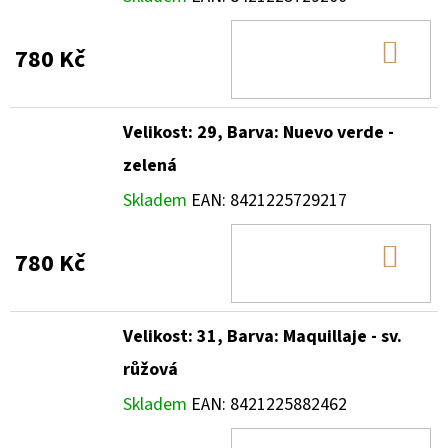
DO
780 Kč
KOŠ
Velikost: 29, Barva: Nuevo verde -
zelená
Skladem
EAN:
8421225729217
DO
780 Kč
KOŠ
Velikost: 31, Barva: Maquillaje - sv.
růžová
Skladem
EAN:
8421225882462