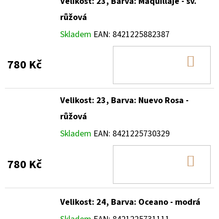
Velikost: 23, Barva: Maquillaje - sv.
růžová
Skladem
EAN:
8421225882387
DO
780 Kč
KOŠ
Velikost: 23, Barva: Nuevo Rosa -
růžová
Skladem
EAN:
8421225730329
DO
780 Kč
KOŠ
Velikost: 24, Barva: Oceano - modrá