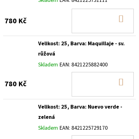
Skladem
EAN:
8421225731111
DO
780 Kč
KOŠ
Velikost: 25, Barva: Maquillaje - sv.
růžová
Skladem
EAN:
8421225882400
DO
780 Kč
KOŠ
Velikost: 25, Barva: Nuevo verde -
zelená
Skladem
EAN:
8421225729170