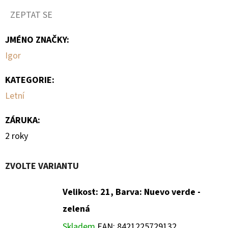
ZEPTAT SE
JMÉNO ZNAČKY
:
Igor
KATEGORIE
:
Letní
ZÁRUKA
:
2 roky
ZVOLTE VARIANTU
Velikost: 21, Barva: Nuevo verde -
zelená
Skladem
EAN:
8421225729132