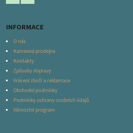
A
Facebook
Instagram
T
Í
INFORMACE
O nás
Kamenná prodejna
Kontakty
Způsoby dopravy
Vrácení zboží a reklamace
Obchodní podmínky
Podmínky ochrany osobních údajů
Věrnostní program