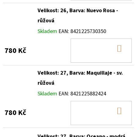
Velikost: 26, Barva: Nuevo Rosa -
růžová
Skladem
EAN:
8421225730350
DO
780 Kč
KOŠ
Velikost: 27, Barva: Maquillaje - sv.
růžová
Skladem
EAN:
8421225882424
DO
780 Kč
KOŠ
Velikost: 27, Barva: Oceano - modrá