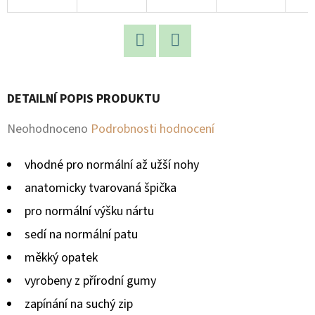
D
O
P
Facebook
Twitter
O
DETAILNÍ POPIS PRODUKTU
R
U
Průměrné
Neohodnoceno
Podrobnosti hodnocení
Č
hodnocení
U
vhodné pro
normální až užší nohy
produktu
J
anatomicky tvarovaná špička
E
je
pro normální výšku nártu
M
0,0
E
sedí na normální patu
z
měkký opatek
5
vyrobeny z přírodní gumy
hvězdiček.
zapínání na suchý zip