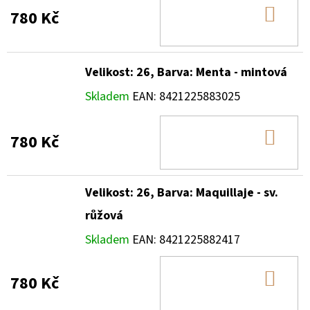
DO
780 Kč
KOŠ
Velikost: 26, Barva: Menta - mintová
Skladem
EAN:
8421225883025
DO
780 Kč
KOŠ
Velikost: 26, Barva: Maquillaje - sv.
růžová
Skladem
EAN:
8421225882417
DO
780 Kč
KOŠ