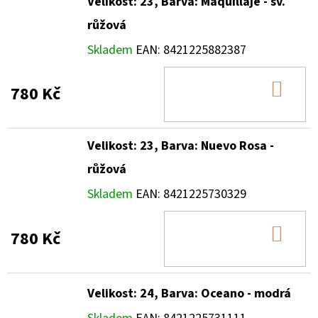
Velikost: 23, Barva: Maquillaje - sv.
růžová
Skladem
EAN:
8421225882387
DO
780 Kč
KOŠ
Velikost: 23, Barva: Nuevo Rosa -
růžová
Skladem
EAN:
8421225730329
DO
780 Kč
KOŠ
Velikost: 24, Barva: Oceano - modrá