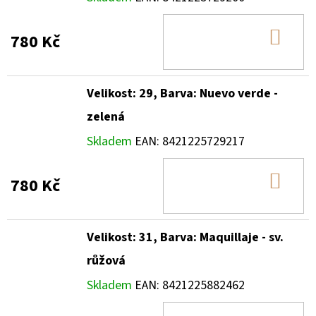
DO
780 Kč
KOŠ
Velikost: 29, Barva: Nuevo verde -
zelená
Skladem
EAN:
8421225729217
DO
780 Kč
KOŠ
Velikost: 31, Barva: Maquillaje - sv.
růžová
Skladem
EAN:
8421225882462