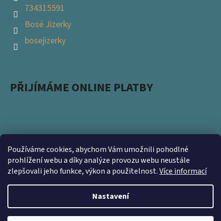
734315591
Bosé Jizerky
bosejizerky
PŘIJÍMÁME ONLINE PLATBY
Používáme cookies, abychom Vám umožnili pohodlné
Podpořte s námi přírodu a zapojte se do projektu
prohlížení webu a díky analýze provozu webu neustále
zlepšovali jeho funkce, výkon a použitelnost.
Více informací
Ukliďme Česko. Nevyhazujte použité obaly a přineste
nám je na prodejnu https://www.kamsnim.cz/
Nastavení
Vytvořil Shoptet