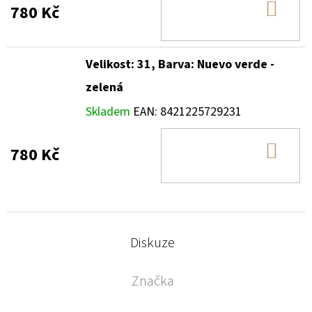
DO
780 Kč
KOŠ
Velikost: 31, Barva: Nuevo verde -
zelená
Skladem
EAN:
8421225729231
DO
780 Kč
KOŠ
Diskuze
Značka