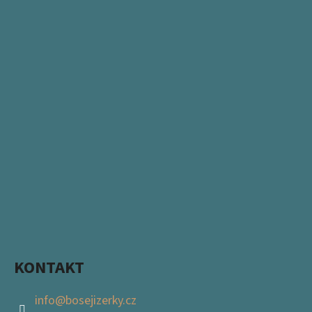
KONTAKT
info
@
bosejizerky.cz