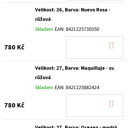
Velikost: 26, Barva: Nuevo Rosa -
růžová
Skladem
EAN:
8421225730350
DO
780 Kč
KOŠ
Velikost: 27, Barva: Maquillaje - sv.
růžová
Skladem
EAN:
8421225882424
DO
780 Kč
KOŠ
Velikost: 27, Barva: Oceano - modrá