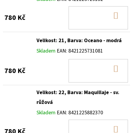
DO
780 Kč
KOŠ
Velikost: 21, Barva: Oceano - modrá
Skladem
EAN:
8421225731081
DO
780 Kč
KOŠ
Velikost: 22, Barva: Maquillaje - sv.
růžová
Skladem
EAN:
8421225882370
DO
780 Kč