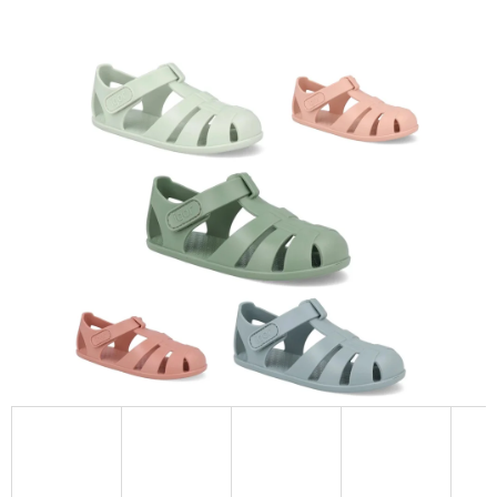
E
T
E
N
A
J
Í
T
?
HLEDAT