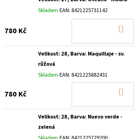
Skladem
EAN:
8421225731142
DO
780 Kč
KOŠ
Velikost: 28, Barva: Maquillaje - sv.
růžová
Skladem
EAN:
8421225882431
DO
780 Kč
KOŠ
Velikost: 28, Barva: Nuevo verde -
zelená
Skladem
EAN:
8421225729200