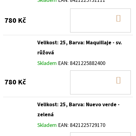
Skladem
EAN:
8421225731111
DO
780 Kč
KOŠ
Velikost: 25, Barva: Maquillaje - sv.
růžová
Skladem
EAN:
8421225882400
DO
780 Kč
KOŠ
Velikost: 25, Barva: Nuevo verde -
zelená
Skladem
EAN:
8421225729170