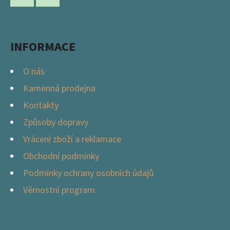
A
Facebook
Instagram
T
Í
INFORMACE
O nás
Kamenná prodejna
Kontakty
Způsoby dopravy
Vrácení zboží a reklamace
Obchodní podmínky
Podmínky ochrany osobních údajů
Věrnostní program