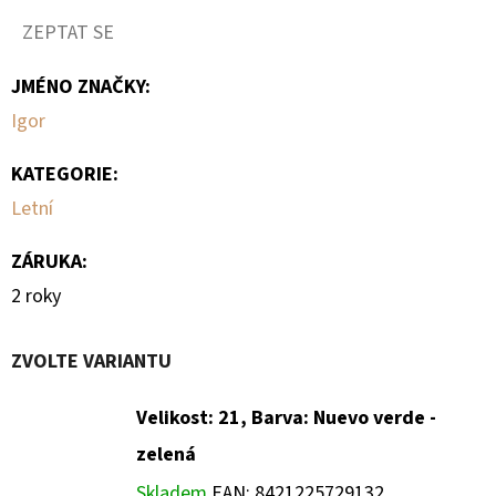
ZEPTAT SE
JMÉNO ZNAČKY
:
Igor
KATEGORIE
:
Letní
ZÁRUKA
:
2 roky
ZVOLTE VARIANTU
Velikost: 21, Barva: Nuevo verde -
zelená
Skladem
EAN:
8421225729132