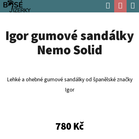
K
Hledat
Náku
Přejít
O
Zpět
Zpět
na
koší
Š
obsah
Igor gumové sandálky
Í
C
K
Nemo Solid
O
P
O
T
Lehké a ohebné gumové sandálky od španělské značky
Ř
Igor
E
B
U
780 Kč
J