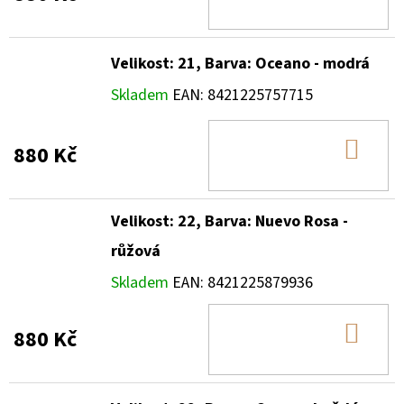
KOŠ
Velikost: 21, Barva: Oceano - modrá
Skladem
EAN:
8421225757715
DO
880 Kč
KOŠ
Velikost: 22, Barva: Nuevo Rosa -
růžová
Skladem
EAN:
8421225879936
DO
880 Kč
KOŠ