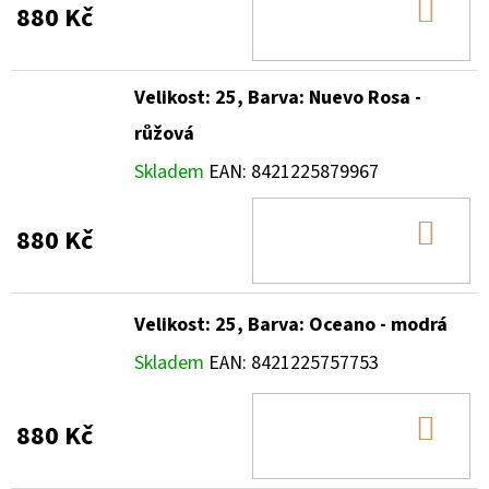
DO
880 Kč
KOŠ
Velikost: 25, Barva: Nuevo Rosa -
růžová
Skladem
EAN:
8421225879967
DO
880 Kč
KOŠ
Velikost: 25, Barva: Oceano - modrá
Skladem
EAN:
8421225757753
DO
880 Kč
KOŠ