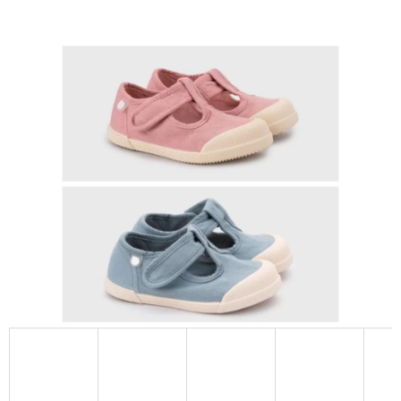
E
T
E
N
A
J
Í
T
?
HLEDAT