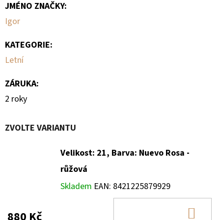
JMÉNO ZNAČKY
:
Igor
KATEGORIE
:
Letní
ZÁRUKA
:
2 roky
ZVOLTE VARIANTU
Velikost: 21, Barva: Nuevo Rosa -
růžová
Skladem
EAN:
8421225879929
DO
880 Kč