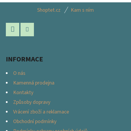
Z
Shoptet.cz
Kam s ním
Á
P
A
Facebook
Instagram
T
Í
INFORMACE
O nás
Kamenná prodejna
Kontakty
Způsoby dopravy
Vrácení zboží a reklamace
Obchodní podmínky