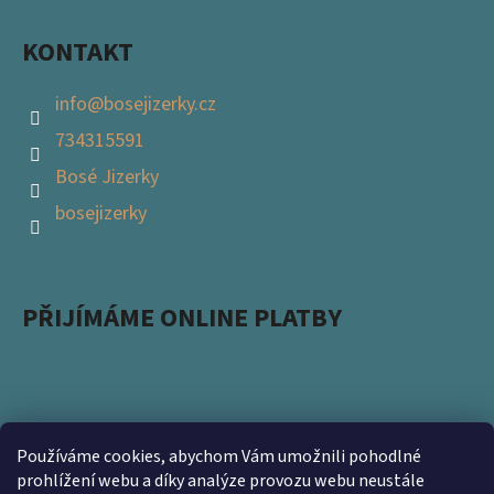
KONTAKT
info
@
bosejizerky.cz
734315591
Bosé Jizerky
bosejizerky
PŘIJÍMÁME ONLINE PLATBY
Používáme cookies, abychom Vám umožnili pohodlné
Podpořte s námi přírodu a zapojte se do projektu
prohlížení webu a díky analýze provozu webu neustále