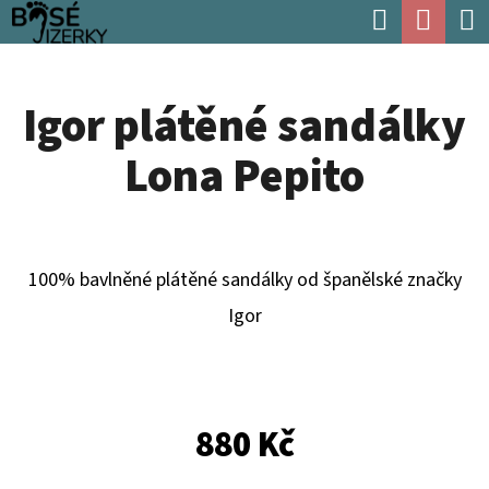
K
Hledat
Náku
Přejít
O
Zpět
Zpět
na
koší
Š
obsah
Igor plátěné sandálky
Í
C
K
Lona Pepito
O
P
O
T
100% bavlněné plátěné sandálky od španělské značky
Ř
Igor
E
B
U
880 Kč
J