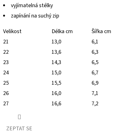
vyjímatelná stélky
zapínání na suchý zip
Velikost
Délka cm
Šířka cm
21
13,0
6,1
22
13,6
6,3
23
14,3
6,5
24
15,0
6,7
25
15,5
6,9
26
16,0
7,1
27
16,6
7,2
ZEPTAT SE