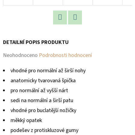
D
O
P
Facebook
Twitter
O
DETAILNÍ POPIS PRODUKTU
R
U
Průměrné
Neohodnoceno
Podrobnosti hodnocení
Č
hodnocení
U
vhodné pro normální až širší nohy
produktu
J
anatomicky tvarovaná špička
E
je
pro normální až vyšší nárt
M
0,0
E
sedi na normální a širší patu
z
vhodné pro buclatější nožičky
5
měkký opatek
hvězdiček.
podešev z protiskluzové gumy