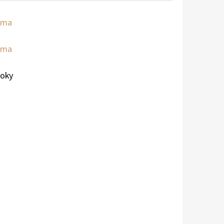
oma
oma
roky