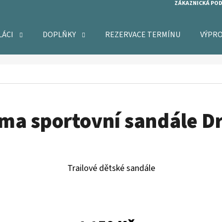
ZÁKAZNICKÁ PO
LÁCI
DOPLŇKY
REZERVACE TERMÍNU
VÝPR
O POTŘEBUJETE NAJÍT?
HLEDAT
ma sportovní sandále D
DOPORUČUJEME
Trailové dětské sandále