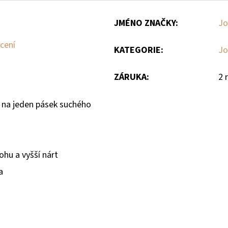
JMÉNO ZNAČKY
:
J
cení
KATEGORIE
:
J
ZÁRUKA
:
2 
í na jeden pásek suchého
ohu a vyšší nárt
a