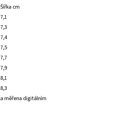
Šířka cm
7,1
7,3
7,4
7,5
7,7
7,9
8,1
8,3
ka měřena digitálním