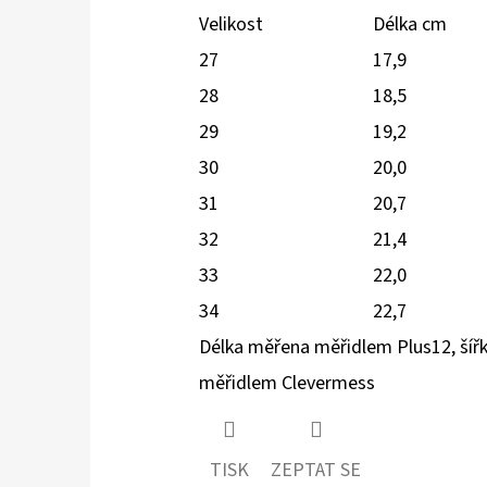
Velikost
Délka cm
27
17,9
28
18,5
29
19,2
30
20,0
31
20,7
32
21,4
33
22,0
34
22,7
Délka měřena měřidlem Plus12, šíř
měřidlem Clevermess
TISK
ZEPTAT SE