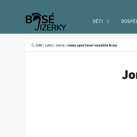
K
Přejít
O
Zpět
Zpět
na
DĚTI
DOSPĚ
Š
do
do
obsah
Í
obchodu
obchodu
C
K
Domů
/
Děti
/
Letní
/
Joma
/
Joma sportovní sandále Drua
Jo