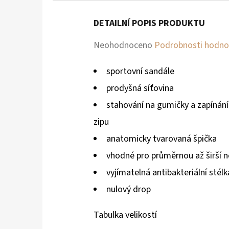
DETAILNÍ POPIS PRODUKTU
Průměrné
Neohodnoceno
Podrobnosti hodno
hodnocení
sportovní sandále
produktu
prodyšná síťovina
je
stahování na gumičky a zapínán
0,0
zipu
z
anatomicky tvarovaná špička
5
vhodné pro průměrnou až širší n
hvězdiček.
vyjímatelná antibakteriální stélk
nulový drop
Tabulka velikostí