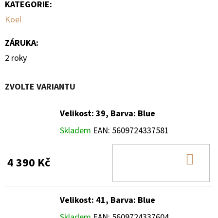
KATEGORIE
:
Koel
ZÁRUKA
:
2 roky
ZVOLTE VARIANTU
Velikost: 39, Barva: Blue
Skladem
EAN:
5609724337581
DO
4 390 Kč
KOŠ
Velikost: 41, Barva: Blue
Skladem
EAN:
5609724337604