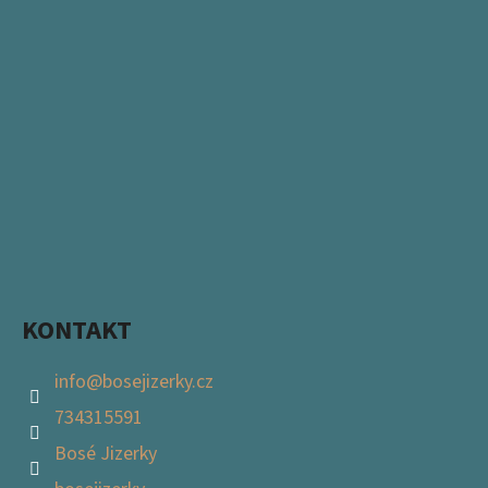
KONTAKT
info
@
bosejizerky.cz
734315591
Bosé Jizerky