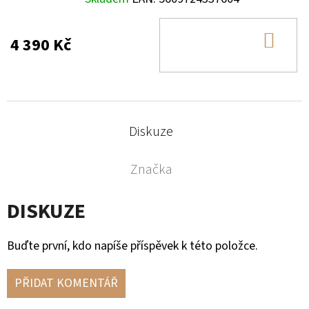
DO
4 390 Kč
KOŠ
Diskuze
Značka
DISKUZE
Buďte první, kdo napíše příspěvek k této položce.
PŘIDAT KOMENTÁŘ