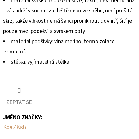
materiál svršku
:
broušená kůže, textil, TEX membrána
- vás udrží v suchu i za deště nebo ve sněhu, není prošitá
skrz, takže vlhkost nemá šanci proniknout dovnitř, šití je
pouze mezi podešví a svrškem boty
materiál podšívky
: vlna merino, termoizolace
PrimaLoft
stélka
: vyjímatelná stélka
ZEPTAT SE
JMÉNO ZNAČKY
:
Koel4Kids