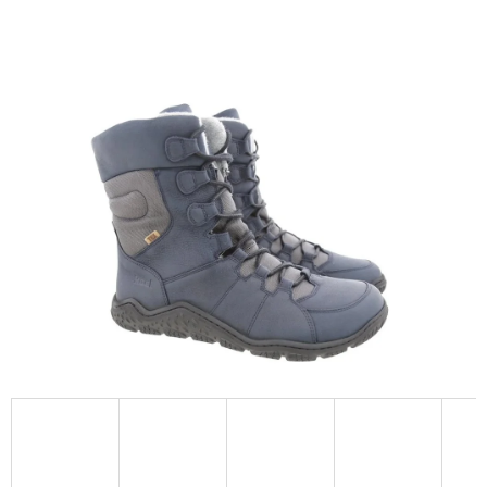
E
T
E
N
A
J
Í
T
?
HLEDAT