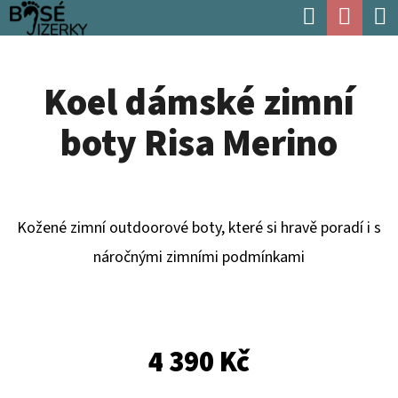
K
Hledat
Náku
Přejít
O
Zpět
Zpět
na
koší
Š
obsah
Koel dámské zimní
Í
C
K
boty Risa Merino
O
P
O
T
Kožené zimní outdoorové boty, které si hravě poradí i s
Ř
náročnými zimními podmínkami
E
B
U
4 390 Kč
J