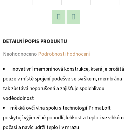
D
O
P
Facebook
Twitter
O
DETAILNÍ POPIS PRODUKTU
R
U
Průměrné
Neohodnoceno
Podrobnosti hodnocení
Č
hodnocení
U
inovativní membránová konstrukce, která je prošitá
produktu
J
pouze v místě spojení podešve se svrškem, membrána
E
je
tak zůstává neporušená a zajišťuje spolehlivou
M
0,0
E
voděodolnost
z
měkká ovčí vlna spolu s technologií PrimaLoft
5
poskytují výjimečné pohodlí, lehkost a teplo i ve vlhkém
hvězdiček.
počasí a navíc udrží teplo i v mrazu