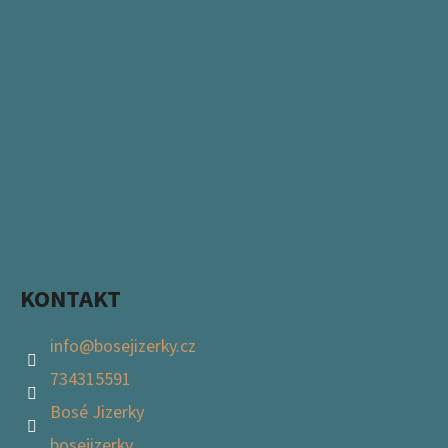
KONTAKT
info
@
bosejizerky.cz
734315591
Bosé Jizerky
bosejizerky