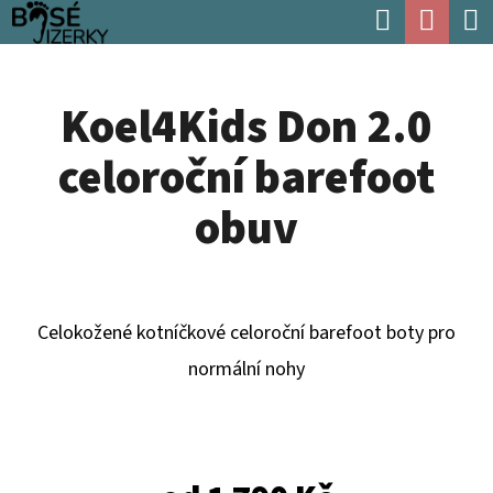
K
Hledat
Náku
Přejít
O
Zpět
Zpět
na
koší
Š
obsah
Koel4Kids Don 2.0
Í
C
K
celoroční barefoot
O
P
obuv
O
T
Ř
Celokožené kotníčkové celoroční barefoot boty pro
E
normální nohy
B
U
J