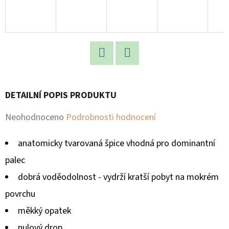
D
O
P
O
Facebook
Twitter
R
U
DETAILNÍ POPIS PRODUKTU
Č
U
Průměrné
Neohodnoceno
Podrobnosti hodnocení
J
hodnocení
E
anatomicky tvarovaná špice vhodná pro dominantní
produktu
M
palec
E
je
dobrá voděodolnost - vydrží kratší pobyt na mokrém
0,0
povrchu
z
měkký opatek
5
nulový drop