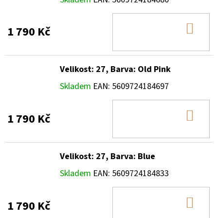
DO
1 790 Kč
KOŠ
Velikost: 27, Barva: Old Pink
Skladem
EAN:
5609724184697
DO
1 790 Kč
KOŠ
Velikost: 27, Barva: Blue
Skladem
EAN:
5609724184833
DO
1 790 Kč