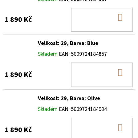
DO
1 890 Kč
KOŠ
Velikost: 29, Barva: Blue
Skladem
EAN:
5609724184857
DO
1 890 Kč
KOŠ
Velikost: 29, Barva: Olive
Skladem
EAN:
5609724184994
DO
1 890 Kč
KOŠ