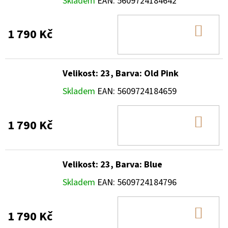
Skladem
EAN:
5609724184642
DO
1 790 Kč
KOŠ
Velikost: 23, Barva: Old Pink
Skladem
EAN:
5609724184659
DO
1 790 Kč
KOŠ
Velikost: 23, Barva: Blue
Skladem
EAN:
5609724184796
DO
1 790 Kč