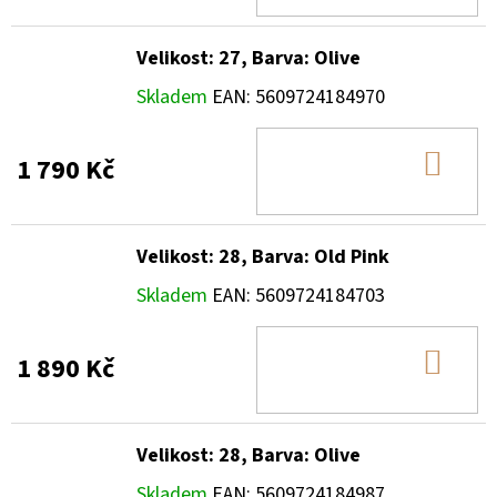
KOŠ
Velikost: 27, Barva: Olive
Skladem
EAN:
5609724184970
DO
1 790 Kč
KOŠ
Velikost: 28, Barva: Old Pink
Skladem
EAN:
5609724184703
DO
1 890 Kč
KOŠ
Velikost: 28, Barva: Olive
Skladem
EAN:
5609724184987