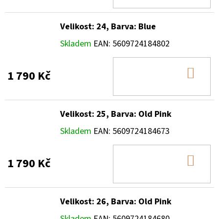
KOŠ
Velikost: 24, Barva: Blue
Skladem
EAN:
5609724184802
DO
1 790 Kč
KOŠ
Velikost: 25, Barva: Old Pink
Skladem
EAN:
5609724184673
DO
1 790 Kč
KOŠ
Velikost: 26, Barva: Old Pink
Skladem
EAN:
5609724184680