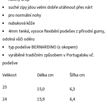
hvězdiček.
suché zipy jdou velmi dobře utáhnout přes nárt
pro normální nohy
nubuková kůže
4mm tenká, vysoce flexibilní podešev z přírodní gumy,
odolná vůči oděru
typ podešve BERNARDINO (s okopem)
vyráběné tradičním způsobem v Portugalsku vč.
podešve
Velikost
Délka cm
Šířka cm
23
15,0
6,3
24
15,9
6,4