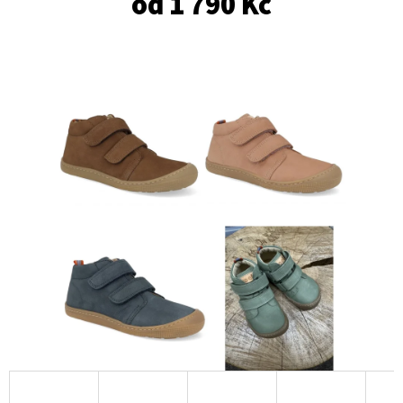
od
1 790 Kč
E
T
E
N
A
J
Í
T
?
HLEDAT