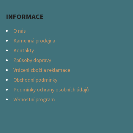
T
Í
D
INFORMACE
O
P
O nás
O
Kamenná prodejna
R
Kontakty
U
Č
Způsoby dopravy
U
Vrácení zboží a reklamace
J
Obchodní podmínky
E
M
Podmínky ochrany osobních údajů
E
Věrnostní program