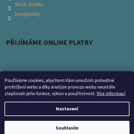
Bosé Jizerky
bosejizerky
PŘIJÍMÁME ONLINE PLATBY
Používáme cookies, abychom Vám umožnili pohodlné
Podpořte s námi přírodu a zapojte se do projektu
prohlížení webu a díky analýze provozu webu neustále
zlepšovali jeho funkce, výkon a použitelnost.
Více informací
Ukliďme Česko. Nevyhazujte použité obaly a přineste
nám je na prodejnu https://www.kamsnim.cz/
Nastavení
Vytvořil Shoptet
Souhlasím
Copyright 2026
Bosé Jizerky
. Všechna práva vyhrazena.