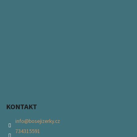
KONTAKT
info
@
bosejizerky.cz
734315591