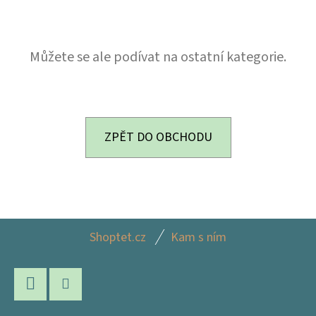
E
T
E
Můžete se ale podívat na ostatní kategorie.
N
A
J
ZPĚT DO OBCHODU
Í
T
?
Z
Shoptet.cz
Kam s ním
Á
P
HLEDAT
A
Facebook
Instagram