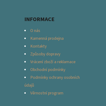
P
A
INFORMACE
T
Í
O nás
Kamenná prodejna
Kontakty
Způsoby dopravy
Vrácení zboží a reklamace
Obchodní podmínky
Podmínky ochrany osobních
údajů
Věrnostní program