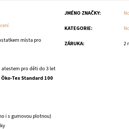
JMÉNO ZNAČKY
:
No
cení
KATEGORIE
:
No
ostatkem místa pro
ZÁRUKA
:
2 
s atestem pro děti do 3 let
Öko-Tex Standard 100
no i s gumovou plotnou)
žky