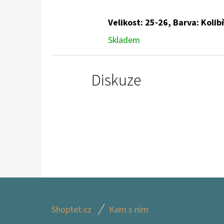
Velikost: 25-26, Barva: Kolib
Skladem
Diskuze
Z
Shoptet.cz
Kam s ním
Á