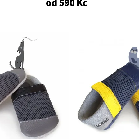
od
590 Kč