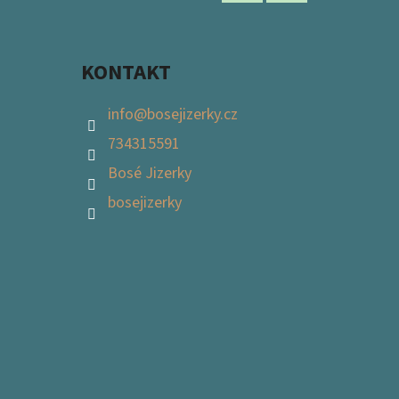
Facebook
Instagram
KONTAKT
info
@
bosejizerky.cz
734315591
Bosé Jizerky
bosejizerky