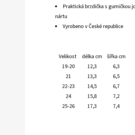
Praktická brzdička s gumičkou j
nártu
Vyrobeno v České republice
Velikost
délka cm
šířka cm
19-20
12,3
6,3
21
13,3
6,5
22-23
14,5
6,7
24
15,8
7,2
25-26
17,3
7,4