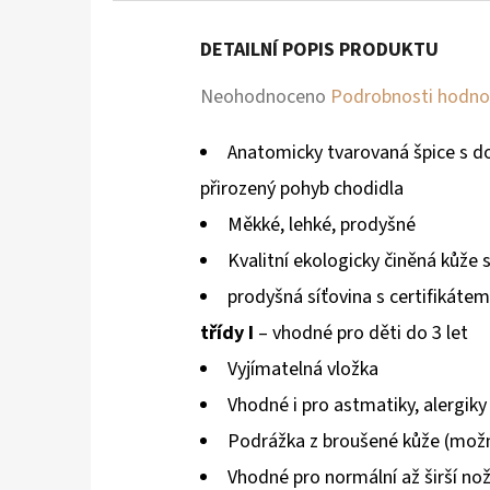
DETAILNÍ POPIS PRODUKTU
Průměrné
Neohodnoceno
Podrobnosti hodno
hodnocení
Anatomicky tvarovaná špice s d
produktu
přirozený pohyb chodidla
je
Měkké, lehké, prodyšné
0,0
Kvalitní ekologicky činěná kůže 
z
prodyšná síťovina s certifikátem
5
třídy I
– vhodné pro děti do 3 let
hvězdiček.
Vyjímatelná vložka
Vhodné i pro astmatiky, alergiky
Podrážka z broušené kůže (mož
Vhodné pro normální až širší no