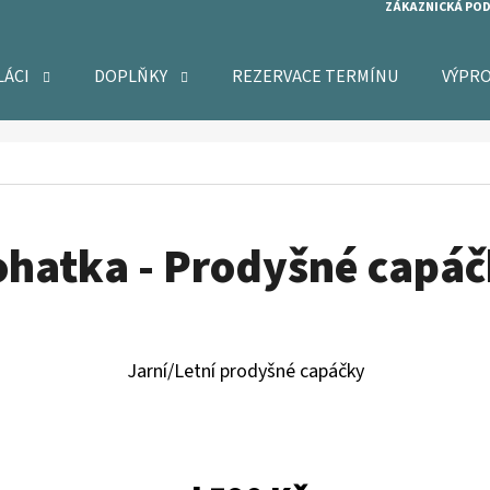
ZÁKAZNICKÁ PO
LÁCI
DOPLŇKY
REZERVACE TERMÍNU
VÝPR
O POTŘEBUJETE NAJÍT?
HLEDAT
hatka - Prodyšné capá
DOPORUČUJEME
Jarní/Letní prodyšné capáčky