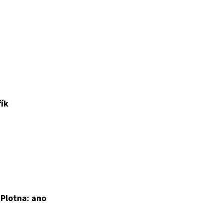
řík
, Plotna: ano