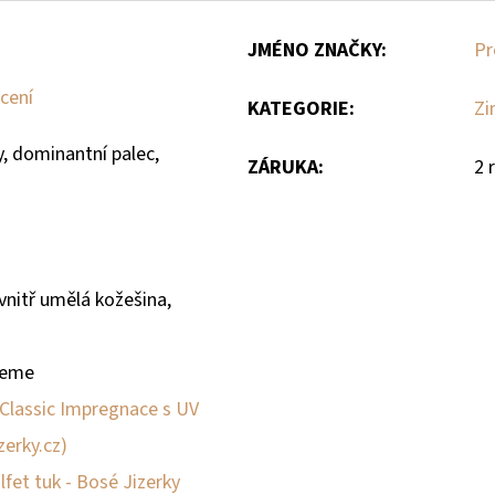
JMÉNO ZNAČKY
:
Pr
cení
KATEGORIE
:
Zi
, dominantní palec,
ZÁRUKA
:
2 
uvnitř umělá kožešina,
jeme
 Classic Impregnace s UV
zerky.cz)
ilfet tuk - Bosé Jizerky