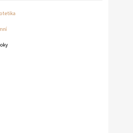
otetika
mní
roky