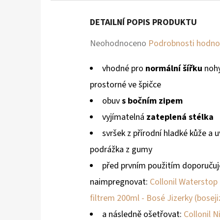
DETAILNÍ POPIS PRODUKTU
Průměrné
Neohodnoceno
Podrobnosti hodno
hodnocení
vhodné pro
normální šířku
nohy
produktu
prostorné ve špičce
je
obuv
s bočním zipem
0,0
vyjímatelná
zateplená stélka
z
svršek z přírodní hladké kůže a 
5
podrážka z gumy
hvězdiček.
před prvním použitím doporuču
naimpregnovat:
Collonil Waterstop
filtrem 200ml - Bosé Jizerky (boseji
a následně ošetřovat:
Collonil N