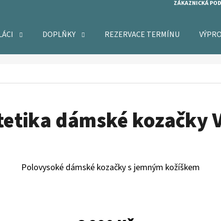
ZÁKAZNICKÁ PO
LÁCI
DOPLŇKY
REZERVACE TERMÍNU
VÝPR
O POTŘEBUJETE NAJÍT?
HLEDAT
tetika dámské kozačky V
DOPORUČUJEME
Polovysoké dámské kozačky s jemným kožíškem