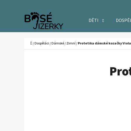
K
Přejít
O
Zpět
Zpět
na
DĚTI
DOSPĚ
Š
do
do
obsah
Í
obchodu
obchodu
C
K
Domů
/
Dospěláci
/
Dámské
/
Zimní
/
Protetika dámské kozačky Viola
Pro