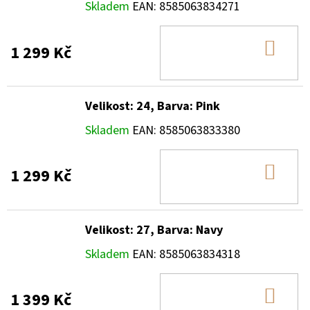
Skladem
EAN:
8585063834271
DO
1 299 Kč
KOŠ
Velikost: 24, Barva: Pink
Skladem
EAN:
8585063833380
DO
1 299 Kč
KOŠ
Velikost: 27, Barva: Navy
Skladem
EAN:
8585063834318
DO
1 399 Kč