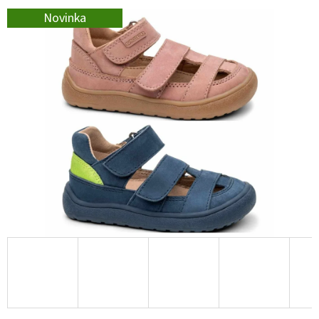
E
Novinka
T
E
N
A
J
Í
T
?
HLEDAT