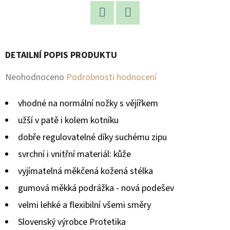
D
Facebook
Twitter
O
P
DETAILNÍ POPIS PRODUKTU
O
R
Průměrné
Neohodnoceno
Podrobnosti hodnocení
U
hodnocení
Č
vhodné na normální nožky s vějířkem
produktu
U
užší v patě i kolem kotníku
je
J
dobře regulovatelné díky suchému zipu
E
0,0
svrchní i vnitřní materiál: kůže
M
z
E
vyjímatelná měkčená kožená stélka
5
gumová měkká podrážka - nová podešev
hvězdiček.
velmi lehké a flexibilní všemi směry
Slovenský výrobce Protetika