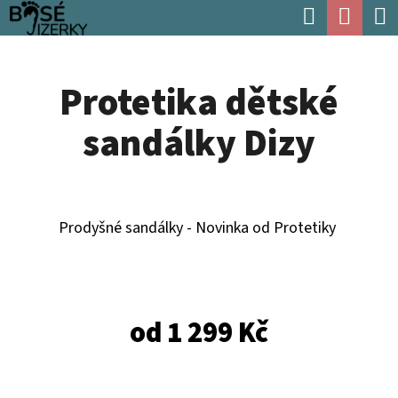
K
Hledat
Náku
Přejít
O
Zpět
Zpět
na
koší
Š
obsah
Protetika dětské
Í
C
K
sandálky Dizy
O
P
O
T
Prodyšné sandálky - Novinka od Protetiky
Ř
E
B
od
1 299 Kč
U
J