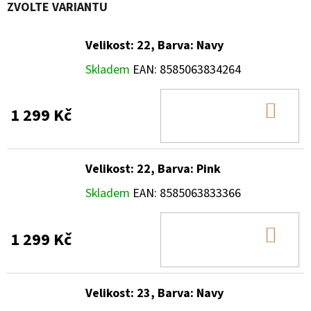
ZVOLTE VARIANTU
Velikost: 22, Barva: Navy
Skladem
EAN:
8585063834264
DO
1 299 Kč
KOŠ
Velikost: 22, Barva: Pink
Skladem
EAN:
8585063833366
DO
1 299 Kč
KOŠ
Velikost: 23, Barva: Navy