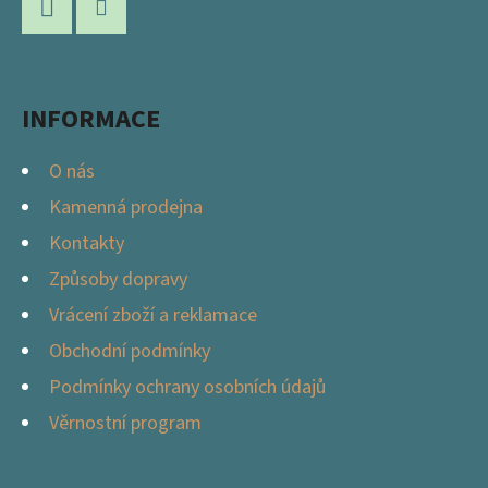
A
Facebook
Instagram
T
Í
INFORMACE
O nás
Kamenná prodejna
Kontakty
Způsoby dopravy
Vrácení zboží a reklamace
Obchodní podmínky
Podmínky ochrany osobních údajů
Věrnostní program