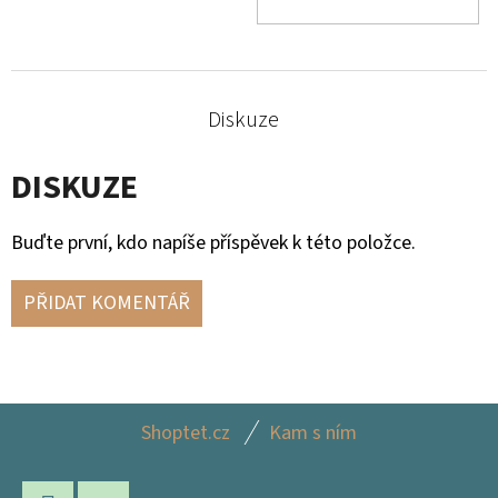
KOŠ
Diskuze
DISKUZE
Buďte první, kdo napíše příspěvek k této položce.
PŘIDAT KOMENTÁŘ
Z
Shoptet.cz
Kam s ním
Á
P