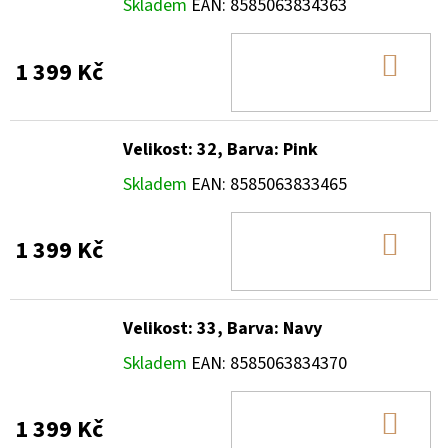
Skladem
EAN:
8585063834363
DO
1 399 Kč
KOŠ
Velikost: 32, Barva: Pink
Skladem
EAN:
8585063833465
DO
1 399 Kč
KOŠ
Velikost: 33, Barva: Navy
Skladem
EAN:
8585063834370
DO
1 399 Kč