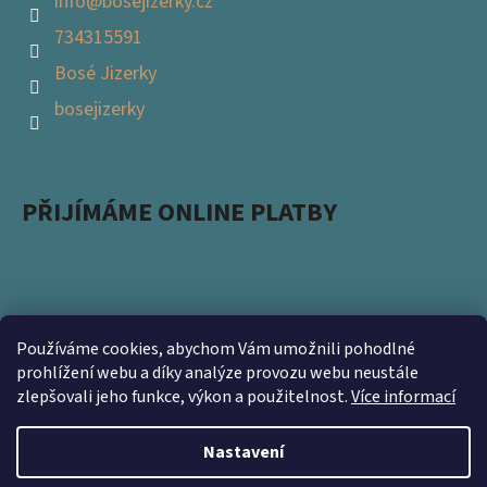
info
@
bosejizerky.cz
734315591
Bosé Jizerky
bosejizerky
PŘIJÍMÁME ONLINE PLATBY
Používáme cookies, abychom Vám umožnili pohodlné
Podpořte s námi přírodu a zapojte se do projektu
prohlížení webu a díky analýze provozu webu neustále
zlepšovali jeho funkce, výkon a použitelnost.
Více informací
Ukliďme Česko. Nevyhazujte použité obaly a přineste
nám je na prodejnu https://www.kamsnim.cz/
Nastavení