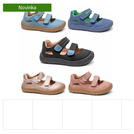
E
Novinka
T
E
N
A
J
Í
T
?
HLEDAT