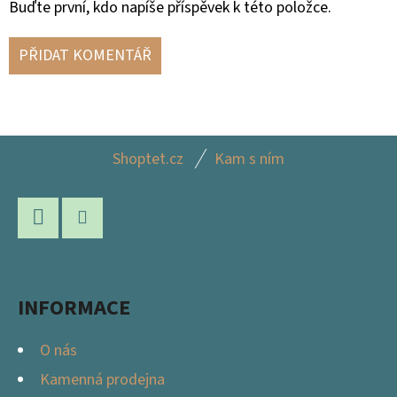
Buďte první, kdo napíše příspěvek k této položce.
PŘIDAT KOMENTÁŘ
Z
Shoptet.cz
Kam s ním
Á
P
A
Facebook
Instagram
T
Í
INFORMACE
O nás
Kamenná prodejna