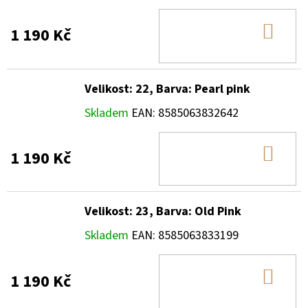
DO
1 190 Kč
KOŠ
Velikost: 22, Barva: Pearl pink
Skladem
EAN:
8585063832642
DO
1 190 Kč
KOŠ
Velikost: 23, Barva: Old Pink
Skladem
EAN:
8585063833199
DO
1 190 Kč
KOŠ