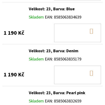
Velikost: 23, Barva: Blue
Skladem
EAN:
8585063834639
DO
1 190 Kč
KOŠ
Velikost: 23, Barva: Denim
Skladem
EAN:
8585063835179
DO
1 190 Kč
KOŠ
Velikost: 23, Barva: Pearl pink
Skladem
EAN:
8585063832659