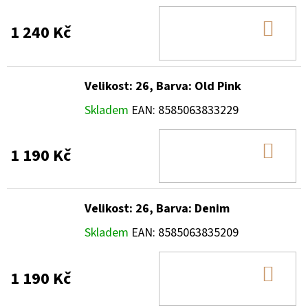
DO
1 240 Kč
KOŠ
Velikost: 26, Barva: Old Pink
Skladem
EAN:
8585063833229
DO
1 190 Kč
KOŠ
Velikost: 26, Barva: Denim
Skladem
EAN:
8585063835209
DO
1 190 Kč
KOŠ