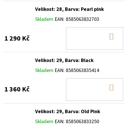
Velikost: 28, Barva: Pearl pink
Skladem
EAN:
8585063832703
DO
1 290 Kč
KOŠ
Velikost: 29, Barva: Black
Skladem
EAN:
8585063835414
DO
1 360 Kč
KOŠ
Velikost: 29, Barva: Old Pink
Skladem
EAN:
8585063833250