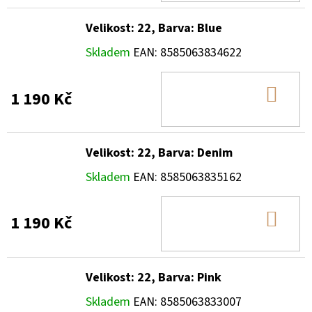
Velikost: 22, Barva: Blue
Skladem
EAN:
8585063834622
DO
1 190 Kč
KOŠ
Velikost: 22, Barva: Denim
Skladem
EAN:
8585063835162
DO
1 190 Kč
KOŠ
Velikost: 22, Barva: Pink
Skladem
EAN:
8585063833007