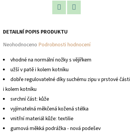
D
Facebook
Twitter
O
P
DETAILNÍ POPIS PRODUKTU
O
R
Průměrné
Neohodnoceno
Podrobnosti hodnocení
U
hodnocení
Č
vhodné na normální nožky s vějířkem
produktu
U
užší v patě i kolem kotníku
je
J
dobře regulovatelné díky suchému zipu v prstové části
E
0,0
i kolem kotníku
M
z
E
svrchní část: kůže
5
vyjímatelná měkčená kožená stélka
hvězdiček.
vnitřní materiál kůže: textilie
gumová měkká podrážka - nová podešev