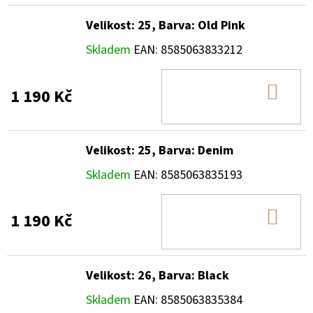
Velikost: 25, Barva: Old Pink
Skladem
EAN:
8585063833212
DO
1 190 Kč
KOŠ
Velikost: 25, Barva: Denim
Skladem
EAN:
8585063835193
DO
1 190 Kč
KOŠ
Velikost: 26, Barva: Black
Skladem
EAN:
8585063835384