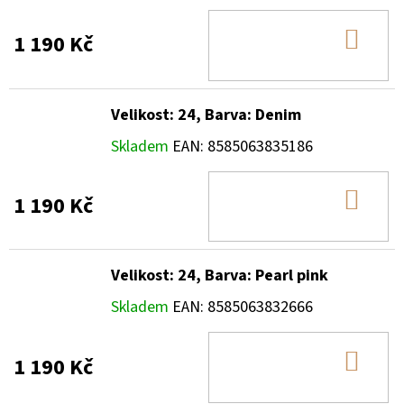
DO
1 190 Kč
KOŠ
Velikost: 24, Barva: Denim
Skladem
EAN:
8585063835186
DO
1 190 Kč
KOŠ
Velikost: 24, Barva: Pearl pink
Skladem
EAN:
8585063832666
DO
1 190 Kč
KOŠ