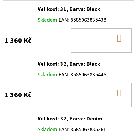
Velikost: 31, Barva: Black
Skladem
EAN:
8585063835438
DO
1 360 Kč
KOŠ
Velikost: 32, Barva: Black
Skladem
EAN:
8585063835445
DO
1 360 Kč
KOŠ
Velikost: 32, Barva: Denim
Skladem
EAN:
8585063835261