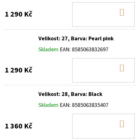
DO
1 290 Kč
KOŠ
Velikost: 27, Barva: Pearl pink
Skladem
EAN:
8585063832697
DO
1 290 Kč
KOŠ
Velikost: 28, Barva: Black
Skladem
EAN:
8585063835407
DO
1 360 Kč
KOŠ