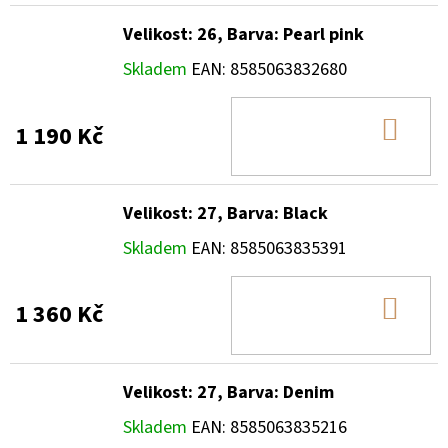
Velikost: 26, Barva: Pearl pink
Skladem
EAN:
8585063832680
DO
1 190 Kč
KOŠ
Velikost: 27, Barva: Black
Skladem
EAN:
8585063835391
DO
1 360 Kč
KOŠ
Velikost: 27, Barva: Denim
Skladem
EAN:
8585063835216