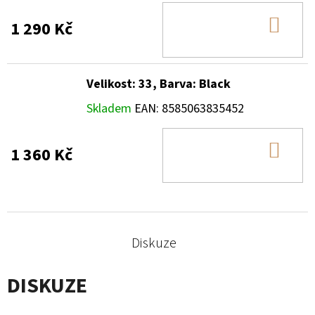
DO
1 290 Kč
KOŠ
Velikost: 33, Barva: Black
Skladem
EAN:
8585063835452
DO
1 360 Kč
KOŠ
Diskuze
DISKUZE