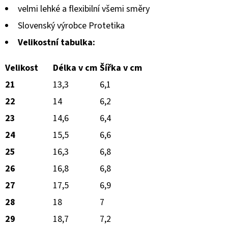
velmi lehké a flexibilní všemi směry
Slovenský výrobce Protetika
Velikostní tabulka:
Velikost
Délka v cm
Šířka v cm
21
13,3
6,1
22
14
6,2
23
14,6
6,4
24
15,5
6,6
25
16,3
6,8
26
16,8
6,8
27
17,5
6,9
28
18
7
29
18,7
7,2