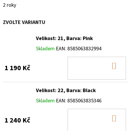
2 roky
ZVOLTE VARIANTU
Velikost: 21, Barva: Pink
Skladem
EAN:
8585063832994
DO
1 190 Kč
KOŠ
Velikost: 22, Barva: Black
Skladem
EAN:
8585063835346
DO
1 240 Kč
KOŠ