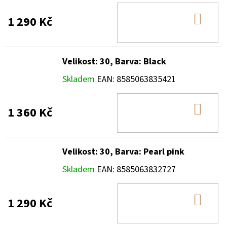
DO
1 290 Kč
KOŠ
Velikost: 30, Barva: Black
Skladem
EAN:
8585063835421
DO
1 360 Kč
KOŠ
Velikost: 30, Barva: Pearl pink
Skladem
EAN:
8585063832727
DO
1 290 Kč
KOŠ