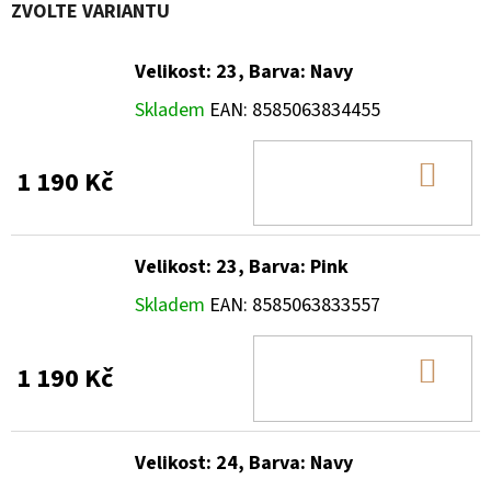
ZVOLTE VARIANTU
Velikost: 23, Barva: Navy
Skladem
EAN:
8585063834455
DO
1 190 Kč
KOŠ
Velikost: 23, Barva: Pink
Skladem
EAN:
8585063833557
DO
1 190 Kč
KOŠ
Velikost: 24, Barva: Navy