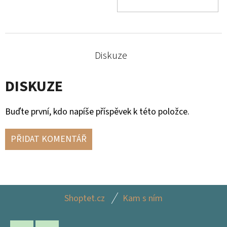
KOŠ
Diskuze
DISKUZE
Buďte první, kdo napíše příspěvek k této položce.
PŘIDAT KOMENTÁŘ
Z
Shoptet.cz
Kam s ním
Á
P