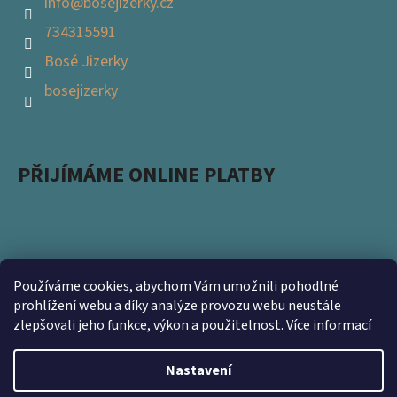
info
@
bosejizerky.cz
734315591
Bosé Jizerky
bosejizerky
PŘIJÍMÁME ONLINE PLATBY
Používáme cookies, abychom Vám umožnili pohodlné
Podpořte s námi přírodu a zapojte se do projektu
prohlížení webu a díky analýze provozu webu neustále
zlepšovali jeho funkce, výkon a použitelnost.
Více informací
Ukliďme Česko. Nevyhazujte použité obaly a přineste
nám je na prodejnu https://www.kamsnim.cz/
Nastavení