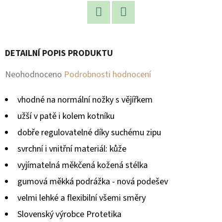
D
Facebook
Twitter
O
P
DETAILNÍ POPIS PRODUKTU
O
R
Průměrné
Neohodnoceno
Podrobnosti hodnocení
U
hodnocení
Č
vhodné na normální nožky s vějířkem
produktu
U
užší v patě i kolem kotníku
je
J
dobře regulovatelné díky suchému zipu
E
0,0
svrchní i vnitřní materiál: kůže
M
z
E
vyjímatelná měkčená kožená stélka
5
gumová měkká podrážka - nová podešev
hvězdiček.
velmi lehké a flexibilní všemi směry
Slovenský výrobce Protetika