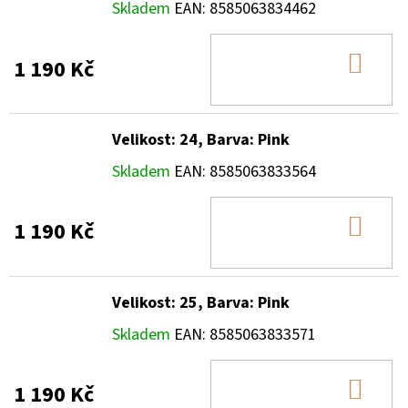
Skladem
EAN:
8585063834462
DO
1 190 Kč
KOŠ
Velikost: 24, Barva: Pink
Skladem
EAN:
8585063833564
DO
1 190 Kč
KOŠ
Velikost: 25, Barva: Pink
Skladem
EAN:
8585063833571
DO
1 190 Kč