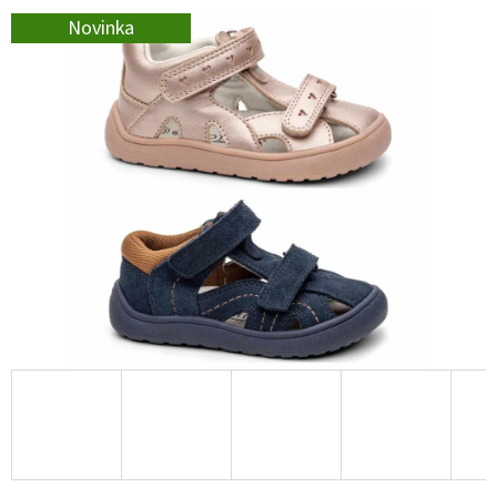
E
Novinka
T
E
N
A
J
Í
T
?
HLEDAT