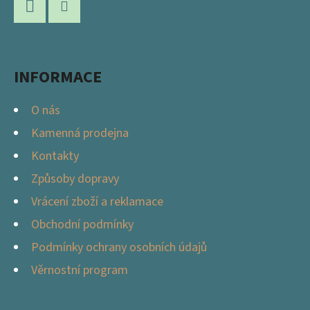
A
Facebook
Instagram
T
Í
INFORMACE
O nás
Kamenná prodejna
Kontakty
Způsoby dopravy
Vrácení zboží a reklamace
Obchodní podmínky
Podmínky ochrany osobních údajů
Věrnostní program