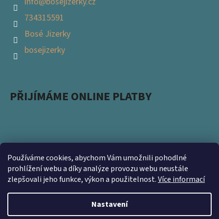
info
@
bosejizerky.cz
734315591
Bosé Jizerky
bosejizerky
PŘIJÍMÁME ONLINE PLATBY
Používáme cookies, abychom Vám umožnili pohodlné
Podpořte s námi přírodu a zapojte se do projektu
prohlížení webu a díky analýze provozu webu neustále
zlepšovali jeho funkce, výkon a použitelnost.
Více informací
Ukliďme Česko. Nevyhazujte použité obaly a přineste
nám je na prodejnu https://www.kamsnim.cz/
Nastavení