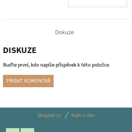
KOŠ
Diskuze
DISKUZE
Buďte první, kdo napíše příspěvek k této položce.
PŘIDAT KOMENTÁŘ
Z
Shoptet.cz
Kam s ním
Á
P