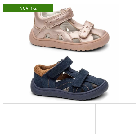
E
Novinka
T
E
N
A
J
Í
T
?
HLEDAT