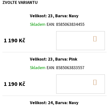
ZVOLTE VARIANTU
Velikost: 23, Barva: Navy
Skladem
EAN:
8585063834455
DO
1 190 Kč
KOŠ
Velikost: 23, Barva: Pink
Skladem
EAN:
8585063833557
DO
1 190 Kč
KOŠ
Velikost: 24, Barva: Navy