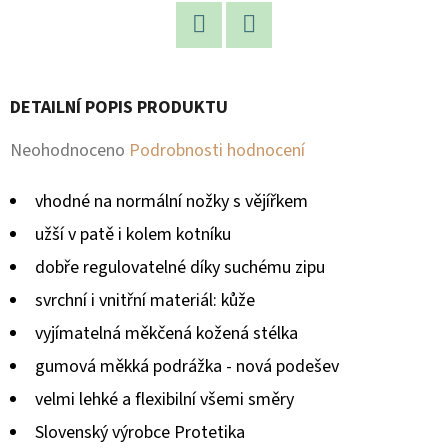
D
Facebook
Twitter
O
P
DETAILNÍ POPIS PRODUKTU
O
R
Průměrné
Neohodnoceno
Podrobnosti hodnocení
U
hodnocení
Č
vhodné na normální nožky s vějířkem
produktu
U
užší v patě i kolem kotníku
je
J
dobře regulovatelné díky suchému zipu
E
0,0
svrchní i vnitřní materiál: kůže
M
z
E
vyjímatelná měkčená kožená stélka
5
gumová měkká podrážka - nová podešev
hvězdiček.
velmi lehké a flexibilní všemi směry
Slovenský výrobce Protetika