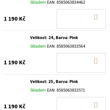
Skladem
EAN:
8585063834462
DO
1 190 Kč
KOŠ
Velikost: 24, Barva: Pink
Skladem
EAN:
8585063833564
DO
1 190 Kč
KOŠ
Velikost: 25, Barva: Pink
Skladem
EAN:
8585063833571
DO
1 190 Kč