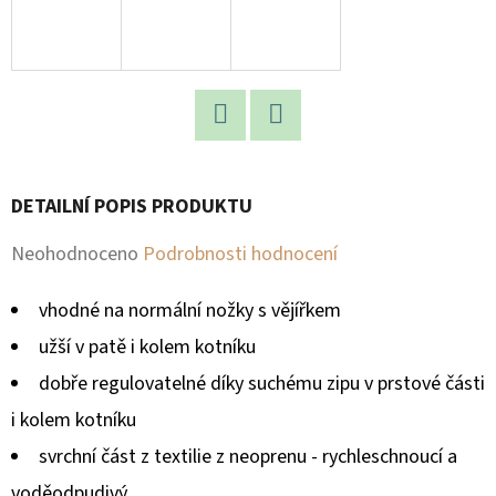
D
O
P
O
Facebook
Twitter
R
U
DETAILNÍ POPIS PRODUKTU
Č
U
Průměrné
Neohodnoceno
Podrobnosti hodnocení
J
hodnocení
E
vhodné na normální nožky s vějířkem
produktu
M
užší v patě i kolem kotníku
E
je
dobře regulovatelné díky suchému zipu v prstové části
0,0
i kolem kotníku
z
svrchní část z textilie z neoprenu - rychleschnoucí a
5
voděodpudivý