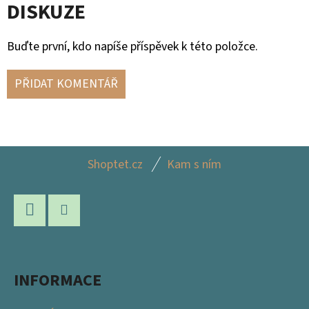
DISKUZE
Buďte první, kdo napíše příspěvek k této položce.
PŘIDAT KOMENTÁŘ
Z
Shoptet.cz
Kam s ním
Á
P
A
Facebook
Instagram
T
Í
INFORMACE