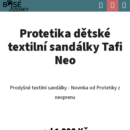
K
Hledat
Náku
Přejít
O
Zpět
Zpět
na
koší
Š
obsah
Protetika dětské
Í
C
K
textilní sandálky Tafi
O
P
Neo
O
T
Ř
Prodyšné textilní sandálky - Novinka od Protetiky z
E
neoprenu
B
U
J