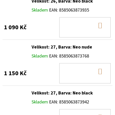
Velikost: 26, Barva: Neo black
Skladem
EAN:
8585063873935
DO
1 090 Kč
KOŠ
Velikost: 27, Barva: Neo nude
Skladem
EAN:
8585063873768
DO
1 150 Kč
KOŠ
Velikost: 27, Barva: Neo black
Skladem
EAN:
8585063873942