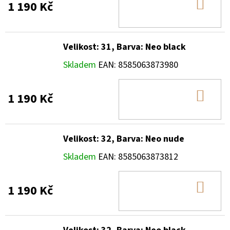
DO
1 190 Kč
KOŠ
Velikost: 31, Barva: Neo black
Skladem
EAN:
8585063873980
DO
1 190 Kč
KOŠ
Velikost: 32, Barva: Neo nude
Skladem
EAN:
8585063873812
DO
1 190 Kč
KOŠ