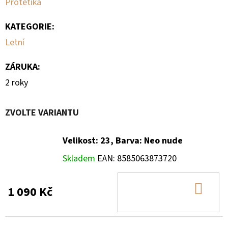
Protetika
KATEGORIE
:
Letní
ZÁRUKA
:
2 roky
ZVOLTE VARIANTU
Velikost: 23, Barva: Neo nude
Skladem
EAN:
8585063873720
DO
1 090 Kč
KOŠ