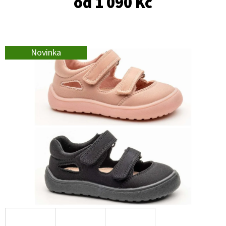
od
1 090 Kč
E
T
E
N
Novinka
A
J
Í
T
?
HLEDAT