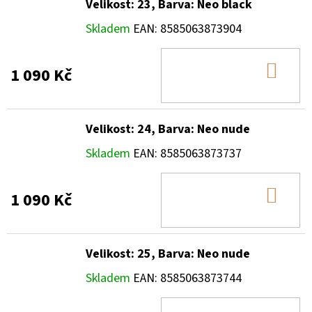
Velikost: 23, Barva: Neo black
Skladem
EAN:
8585063873904
DO
1 090 Kč
KOŠ
Velikost: 24, Barva: Neo nude
Skladem
EAN:
8585063873737
DO
1 090 Kč
KOŠ
Velikost: 25, Barva: Neo nude
Skladem
EAN:
8585063873744