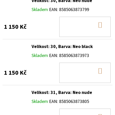
Velikost: 30, Barva: Neo nude
Skladem
EAN:
8585063873799
DO
1 150 Kč
KOŠ
Velikost: 30, Barva: Neo black
Skladem
EAN:
8585063873973
DO
1 150 Kč
KOŠ
Velikost: 31, Barva: Neo nude
Skladem
EAN:
8585063873805