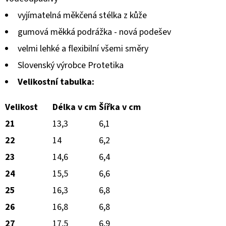
hvězdiček.
vyjímatelná měkčená stélka z kůže
gumová měkká podrážka - nová podešev
velmi lehké a flexibilní všemi směry
Slovenský výrobce Protetika
Velikostní tabulka:
Velikost
Délka v cm
Šířka v cm
21
13,3
6,1
22
14
6,2
23
14,6
6,4
24
15,5
6,6
25
16,3
6,8
26
16,8
6,8
27
17,5
6,9