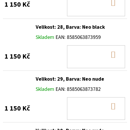
DO
1 150 Kč
KOŠ
Velikost: 28, Barva: Neo black
Skladem
EAN:
8585063873959
DO
1 150 Kč
KOŠ
Velikost: 29, Barva: Neo nude
Skladem
EAN:
8585063873782
DO
1 150 Kč
KOŠ