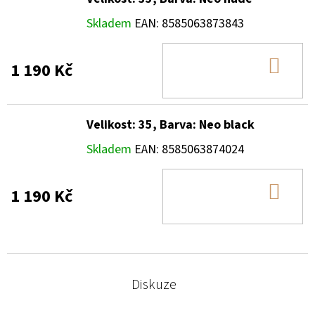
Skladem
EAN:
8585063873843
DO
1 190 Kč
KOŠ
Velikost: 35, Barva: Neo black
Skladem
EAN:
8585063874024
DO
1 190 Kč
KOŠ
Diskuze