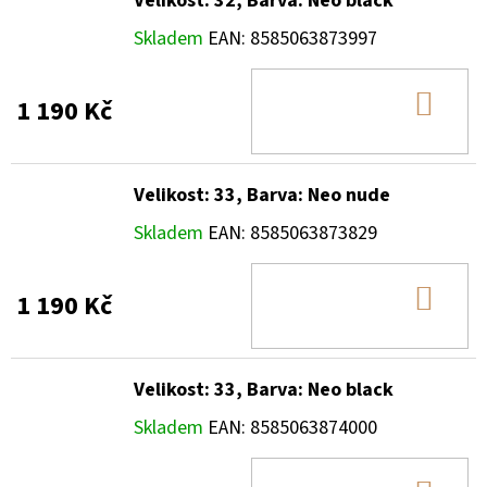
Velikost: 32, Barva: Neo black
Skladem
EAN:
8585063873997
DO
1 190 Kč
KOŠ
Velikost: 33, Barva: Neo nude
Skladem
EAN:
8585063873829
DO
1 190 Kč
KOŠ
Velikost: 33, Barva: Neo black
Skladem
EAN:
8585063874000