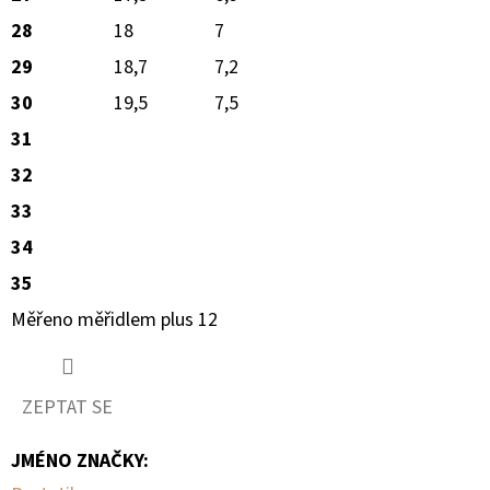
28
18
7
29
18,7
7,2
30
19,5
7,5
31
32
33
34
35
Měřeno měřidlem plus 12
ZEPTAT SE
JMÉNO ZNAČKY
: