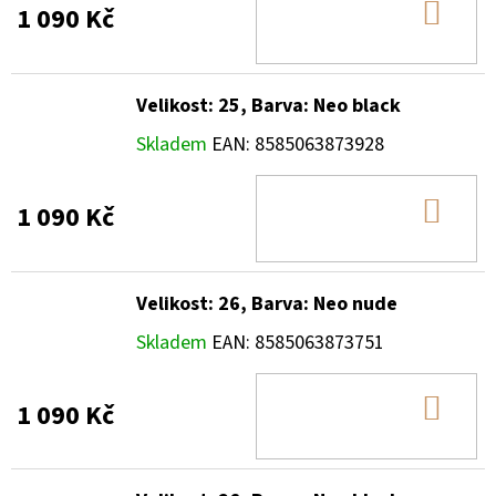
DO
1 090 Kč
KOŠ
Velikost: 25, Barva: Neo black
Skladem
EAN:
8585063873928
DO
1 090 Kč
KOŠ
Velikost: 26, Barva: Neo nude
Skladem
EAN:
8585063873751
DO
1 090 Kč
KOŠ