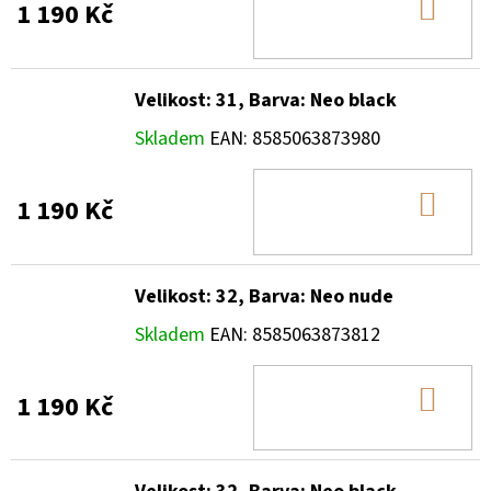
DO
1 190 Kč
KOŠ
Velikost: 31, Barva: Neo black
Skladem
EAN:
8585063873980
DO
1 190 Kč
KOŠ
Velikost: 32, Barva: Neo nude
Skladem
EAN:
8585063873812
DO
1 190 Kč
KOŠ