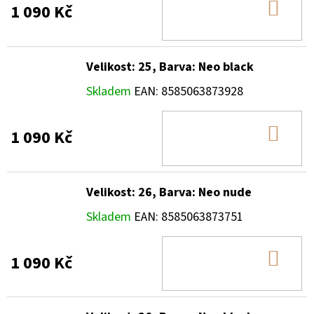
DO
1 090 Kč
KOŠ
Velikost: 25, Barva: Neo black
Skladem
EAN:
8585063873928
DO
1 090 Kč
KOŠ
Velikost: 26, Barva: Neo nude
Skladem
EAN:
8585063873751
DO
1 090 Kč
KOŠ