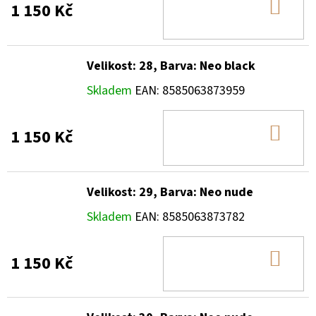
DO
1 150 Kč
KOŠ
Velikost: 28, Barva: Neo black
Skladem
EAN:
8585063873959
DO
1 150 Kč
KOŠ
Velikost: 29, Barva: Neo nude
Skladem
EAN:
8585063873782
DO
1 150 Kč
KOŠ