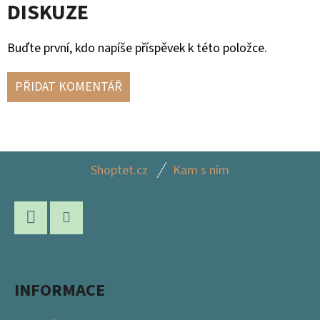
DISKUZE
Buďte první, kdo napíše příspěvek k této položce.
PŘIDAT KOMENTÁŘ
Z
Shoptet.cz
Kam s ním
Á
P
A
Facebook
Instagram
T
Í
INFORMACE