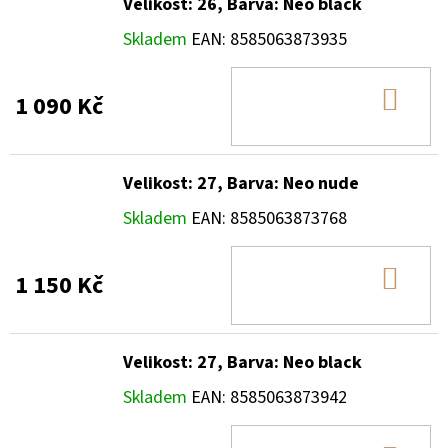
Velikost: 26, Barva: Neo black
Skladem
EAN:
8585063873935
DO
1 090 Kč
KOŠ
Velikost: 27, Barva: Neo nude
Skladem
EAN:
8585063873768
DO
1 150 Kč
KOŠ
Velikost: 27, Barva: Neo black
Skladem
EAN:
8585063873942