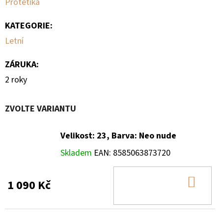
Protetika
KATEGORIE
:
Letní
ZÁRUKA
:
2 roky
ZVOLTE VARIANTU
Velikost: 23, Barva: Neo nude
Skladem
EAN:
8585063873720
DO
1 090 Kč
KOŠ