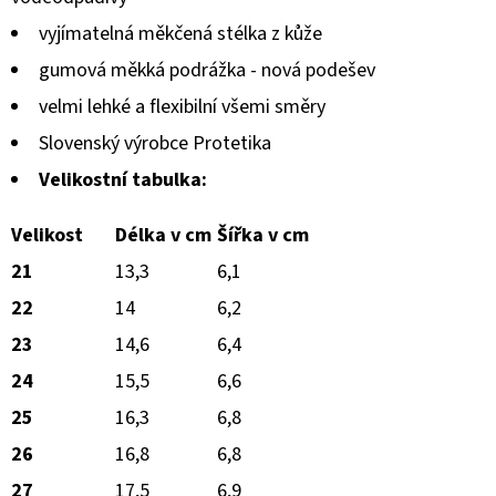
hvězdiček.
vyjímatelná měkčená stélka z kůže
gumová měkká podrážka - nová podešev
velmi lehké a flexibilní všemi směry
Slovenský výrobce Protetika
Velikostní tabulka:
Velikost
Délka v cm
Šířka v cm
21
13,3
6,1
22
14
6,2
23
14,6
6,4
24
15,5
6,6
25
16,3
6,8
26
16,8
6,8
27
17,5
6,9