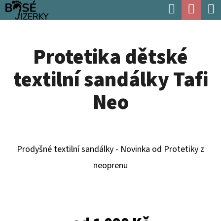
K
Hledat
Náku
Přejít
O
Zpět
Zpět
na
koší
Š
obsah
Protetika dětské
Í
C
K
textilní sandálky Tafi
O
P
Neo
O
T
Ř
Prodyšné textilní sandálky - Novinka od Protetiky z
E
neoprenu
B
U
J