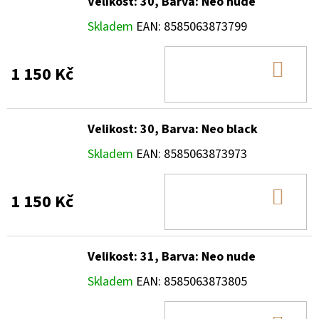
Velikost: 30, Barva: Neo nude
Skladem
EAN:
8585063873799
DO
1 150 Kč
KOŠ
Velikost: 30, Barva: Neo black
Skladem
EAN:
8585063873973
DO
1 150 Kč
KOŠ
Velikost: 31, Barva: Neo nude
Skladem
EAN:
8585063873805