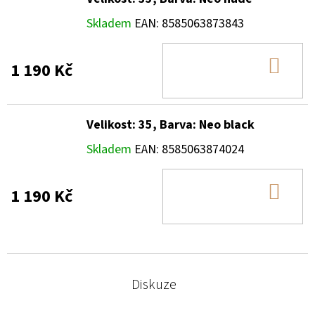
Skladem
EAN:
8585063873843
DO
1 190 Kč
KOŠ
Velikost: 35, Barva: Neo black
Skladem
EAN:
8585063874024
DO
1 190 Kč
KOŠ
Diskuze