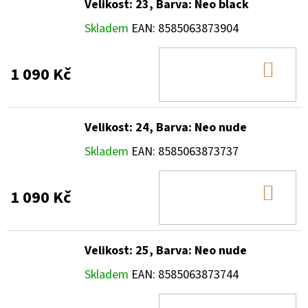
Velikost: 23, Barva: Neo black
Skladem
EAN:
8585063873904
DO
1 090 Kč
KOŠ
Velikost: 24, Barva: Neo nude
Skladem
EAN:
8585063873737
DO
1 090 Kč
KOŠ
Velikost: 25, Barva: Neo nude
Skladem
EAN:
8585063873744