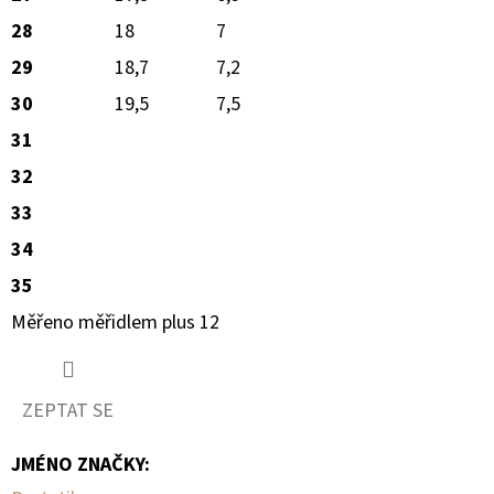
28
18
7
29
18,7
7,2
30
19,5
7,5
31
32
33
34
35
Měřeno měřidlem plus 12
ZEPTAT SE
JMÉNO ZNAČKY
: