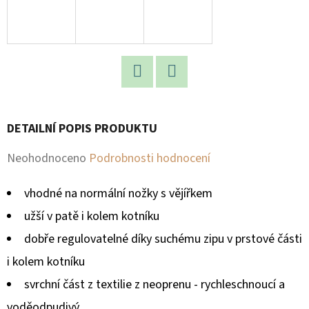
D
O
P
O
Facebook
Twitter
R
U
DETAILNÍ POPIS PRODUKTU
Č
U
Průměrné
Neohodnoceno
Podrobnosti hodnocení
J
hodnocení
E
vhodné na normální nožky s vějířkem
produktu
M
užší v patě i kolem kotníku
E
je
dobře regulovatelné díky suchému zipu v prstové části
0,0
i kolem kotníku
z
svrchní část z textilie z neoprenu - rychleschnoucí a
5
voděodpudivý