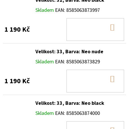
Velikost: 32, Barva: Neo black
Skladem
EAN:
8585063873997
DO
1 190 Kč
KOŠ
Velikost: 33, Barva: Neo nude
Skladem
EAN:
8585063873829
DO
1 190 Kč
KOŠ
Velikost: 33, Barva: Neo black
Skladem
EAN:
8585063874000