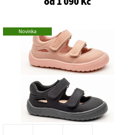
od
1 090 Kč
E
T
E
N
Novinka
A
J
Í
T
?
HLEDAT