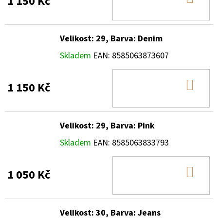
1 150 Kč
KOŠ
Velikost: 29, Barva: Denim
Skladem
EAN:
8585063873607
DO
1 150 Kč
KOŠ
Velikost: 29, Barva: Pink
Skladem
EAN:
8585063833793
DO
1 050 Kč
KOŠ
Velikost: 30, Barva: Jeans