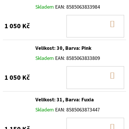
Skladem
EAN:
8585063833984
DO
1 050 Kč
KOŠ
Velikost: 30, Barva: Pink
Skladem
EAN:
8585063833809
DO
1 050 Kč
KOŠ
Velikost: 31, Barva: Fuxia
Skladem
EAN:
8585063873447
DO