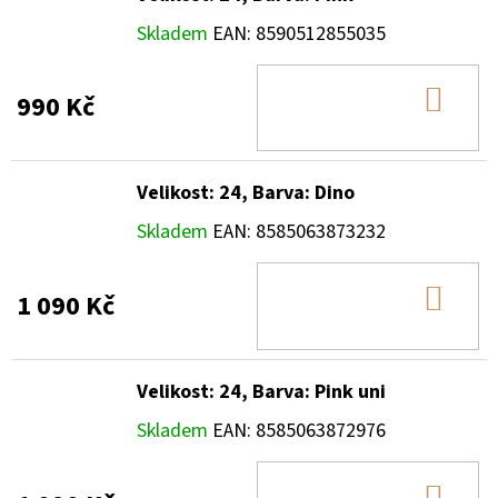
Skladem
EAN:
8590512855035
DO
990 Kč
KOŠ
Velikost: 24, Barva: Dino
Skladem
EAN:
8585063873232
DO
1 090 Kč
KOŠ
Velikost: 24, Barva: Pink uni
Skladem
EAN:
8585063872976