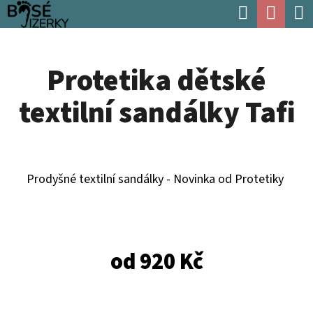
K
Hledat
Náku
Přejít
O
Zpět
Zpět
na
koší
Š
obsah
Protetika dětské
Í
C
K
textilní sandálky Tafi
O
P
O
T
Prodyšné textilní sandálky - Novinka od Protetiky
Ř
E
B
od
920 Kč
U
J