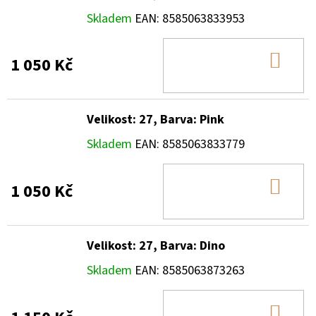
Skladem
EAN:
8585063833953
DO
1 050 Kč
KOŠ
Velikost: 27, Barva: Pink
Skladem
EAN:
8585063833779
DO
1 050 Kč
KOŠ
Velikost: 27, Barva: Dino
Skladem
EAN:
8585063873263
DO