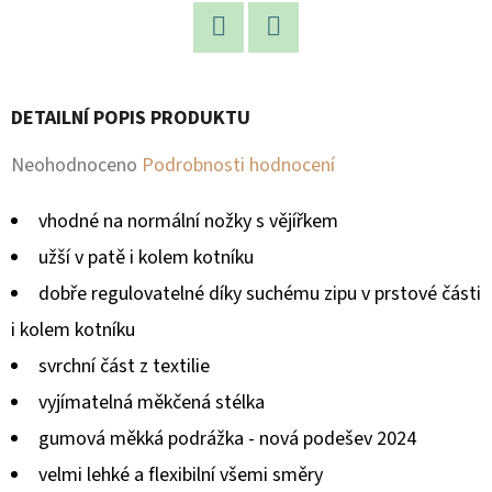
D
Facebook
Twitter
O
P
DETAILNÍ POPIS PRODUKTU
O
R
Průměrné
Neohodnoceno
Podrobnosti hodnocení
U
hodnocení
Č
vhodné na normální nožky s vějířkem
produktu
U
užší v patě i kolem kotníku
je
J
dobře regulovatelné díky suchému zipu v prstové části
E
0,0
i kolem kotníku
M
z
E
svrchní část z textilie
5
vyjímatelná měkčená stélka
hvězdiček.
gumová měkká podrážka - nová podešev 2024
velmi lehké a flexibilní všemi směry