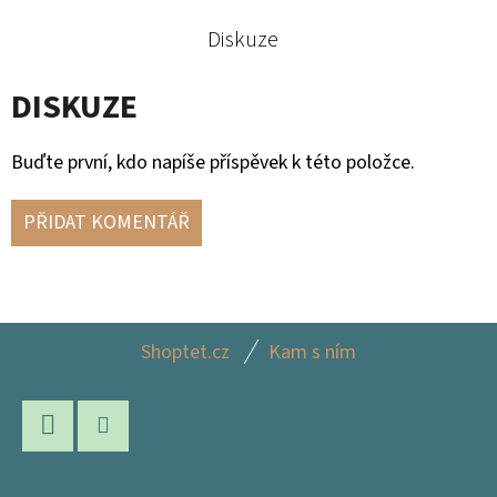
Diskuze
DISKUZE
Buďte první, kdo napíše příspěvek k této položce.
PŘIDAT KOMENTÁŘ
Z
Shoptet.cz
Kam s ním
Á
P
A
Facebook
Instagram
T