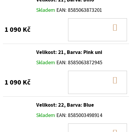
Skladem
EAN:
8585063873201
DO
1 090 Kč
KOŠ
Velikost: 21, Barva: Pink uni
Skladem
EAN:
8585063872945
DO
1 090 Kč
KOŠ
Velikost: 22, Barva: Blue
Skladem
EAN:
8585003498914