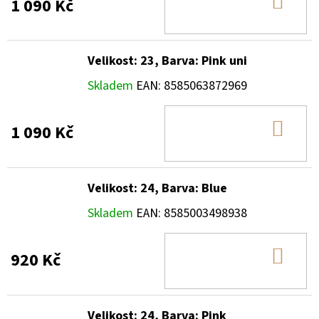
DO
1 090 Kč
KOŠ
Velikost: 23, Barva: Pink uni
Skladem
EAN:
8585063872969
DO
1 090 Kč
KOŠ
Velikost: 24, Barva: Blue
Skladem
EAN:
8585003498938
DO
920 Kč
KOŠ
Velikost: 24, Barva: Pink