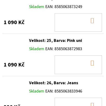
Skladem
EAN:
8585063873249
DO
1 090 Kč
KOŠ
Velikost: 25, Barva: Pink uni
Skladem
EAN:
8585063872983
DO
1 090 Kč
KOŠ
Velikost: 26, Barva: Jeans
Skladem
EAN:
8585063833946
DO