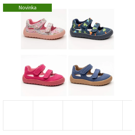
E
Novinka
T
E
N
A
J
Í
T
?
HLEDAT