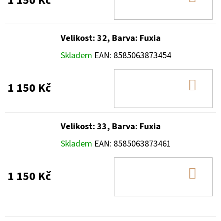
1 150 Kč
KOŠ
Velikost: 32, Barva: Fuxia
Skladem
EAN:
8585063873454
DO
1 150 Kč
KOŠ
Velikost: 33, Barva: Fuxia
Skladem
EAN:
8585063873461
DO
1 150 Kč
KOŠ