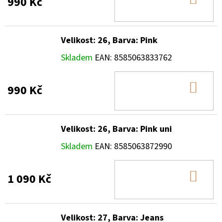
990 Kč
KOŠ
Velikost: 26, Barva: Pink
Skladem
EAN:
8585063833762
DO
990 Kč
KOŠ
Velikost: 26, Barva: Pink uni
Skladem
EAN:
8585063872990
DO
1 090 Kč
KOŠ
Velikost: 27, Barva: Jeans