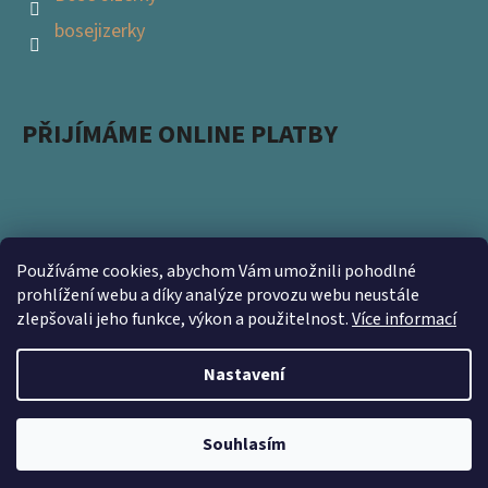
bosejizerky
PŘIJÍMÁME ONLINE PLATBY
Používáme cookies, abychom Vám umožnili pohodlné
Podpořte s námi přírodu a zapojte se do projektu
prohlížení webu a díky analýze provozu webu neustále
zlepšovali jeho funkce, výkon a použitelnost.
Více informací
Ukliďme Česko. Nevyhazujte použité obaly a přineste
nám je na prodejnu https://www.kamsnim.cz/
Nastavení
Vytvořil Shoptet
Souhlasím
Copyright 2026
Bosé Jizerky
. Všechna práva vyhrazena.