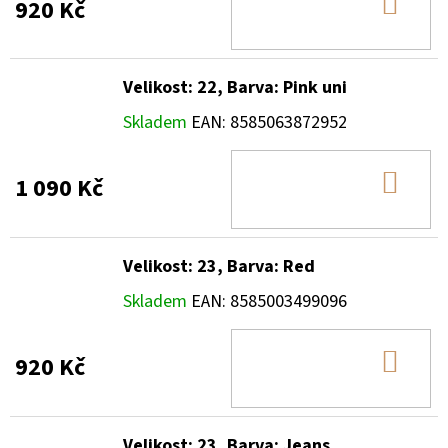
DO
920 Kč
KOŠ
Velikost: 22, Barva: Pink uni
Skladem
EAN:
8585063872952
DO
1 090 Kč
KOŠ
Velikost: 23, Barva: Red
Skladem
EAN:
8585003499096
DO
920 Kč
KOŠ
Velikost: 23, Barva: Jeans