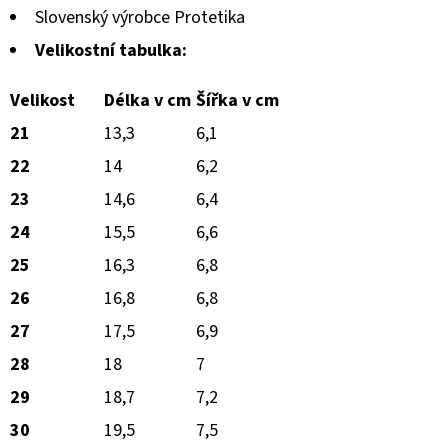
Slovenský výrobce Protetika
Velikostní tabulka:
Velikost
Délka v cm
Šířka v cm
21
13,3
6,1
22
14
6,2
23
14,6
6,4
24
15,5
6,6
25
16,3
6,8
26
16,8
6,8
27
17,5
6,9
28
18
7
29
18,7
7,2
30
19,5
7,5