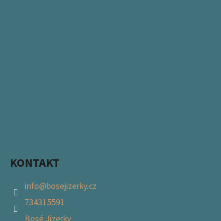
KONTAKT
info
@
bosejizerky.cz
734315591
Bosé Jizerky