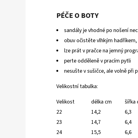
PÉČE O BOTY
sandály je vhodné po nošení nec
obuv očistěte vlhkým hadříkem, 
lze prát v pračce na jemný prog
perte odděleně v pracím pytli
nesušte v sušičce, ale volně
při 
Velikostní tabulka:
Velikost
délka cm
šířka
22
14,2
6,3
23
14,7
6,4
24
15,5
6,6