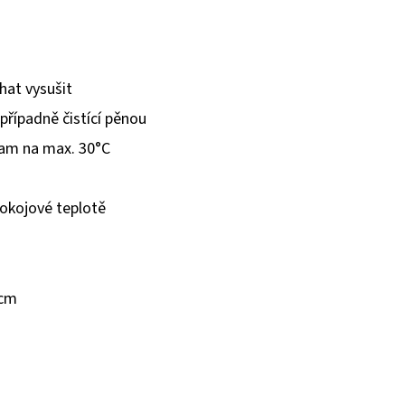
hat vysušit
případně čistící pěnou
ram na max. 30°C
pokojové teplotě
 cm