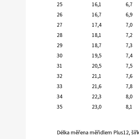
25
16,1
6,7
26
16,7
6,9
27
17,4
7,0
28
18,1
7,2
29
18,7
7,3
30
19,5
7,4
31
20,5
7,5
32
21,1
7,6
33
21,6
7,8
34
22,3
8,0
35
23,0
8,1
Délka měřena měřidlem Plus12, ší