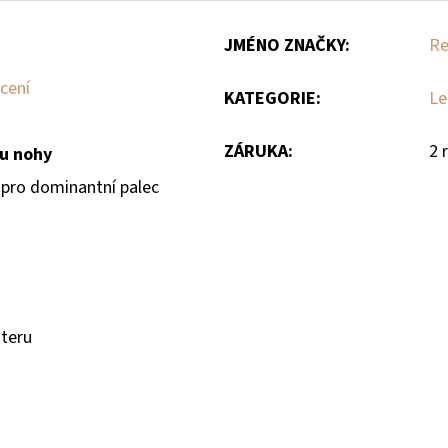
JMÉNO ZNAČKY
:
R
cení
KATEGORIE
:
Le
ZÁRUKA
:
2 
ku nohy
 pro dominantní palec
steru