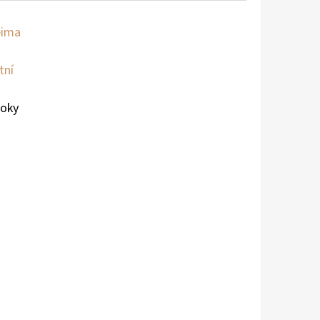
eima
tní
roky