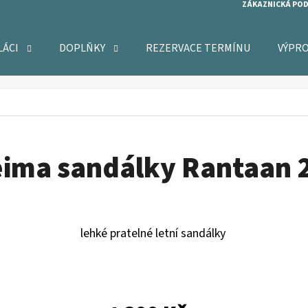
ZÁKAZNICKÁ PO
LÁCI
DOPLŇKY
REZERVACE TERMÍNU
VÝPR
O POTŘEBUJETE NAJÍT?
HLEDAT
ima sandálky Rantaan 
DOPORUČUJEME
lehké pratelné letní sandálky