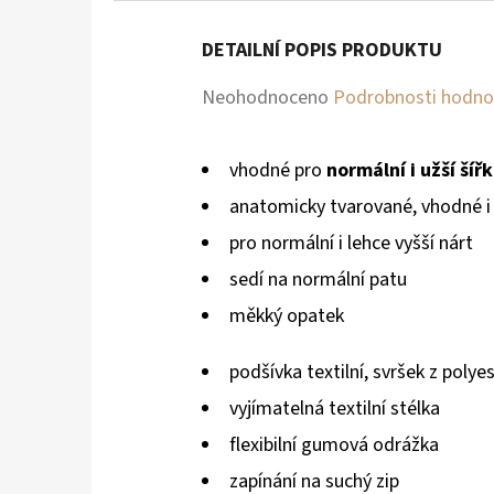
DETAILNÍ POPIS PRODUKTU
Průměrné
Neohodnoceno
Podrobnosti hodno
hodnocení
produktu
vhodné
pro
normální i užší šíř
je
anatomicky tvarované, vhodné i
0,0
pro normální i lehce vyšší nárt
z
sedí na normální patu
5
měkký opatek
hvězdiček.
podšívka textilní, svršek z polye
vyjímatelná textilní stélka
flexibilní gumová odrážka
zapínání na suchý zip