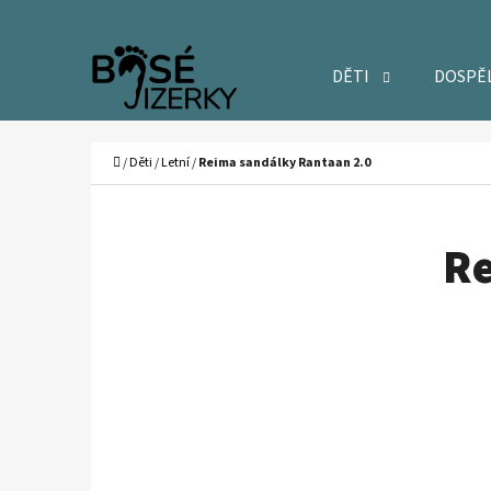
K
Přejít
O
Zpět
Zpět
na
DĚTI
DOSPĚ
Š
do
do
obsah
Í
obchodu
obchodu
C
K
Domů
/
Děti
/
Letní
/
Reima sandálky Rantaan 2.0
Re