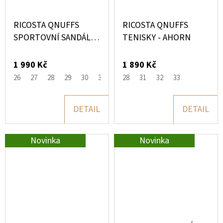
RICOSTA QNUFFS
RICOSTA QNUFFS
SPORTOVNÍ SANDÁLE -
TENISKY - AHORN
LERCHE
1 990 Kč
1 890 Kč
26
27
28
29
30
31
28
31
32
33
DETAIL
DETAIL
Novinka
Novinka