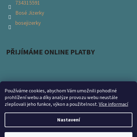
734315591
Bosé Jizerky
bosejizerky
PŘIJÍMÁME ONLINE PLATBY
Používáme cookies, abychom Vám umožnili pohodlné
Podpořte s námi přírodu a zapojte se do projektu
prohlížení webu a díky analýze provozu webu neustále
zlepšovali jeho funkce, výkon a použitelnost.
Více informací
Ukliďme Česko. Nevyhazujte použité obaly a přineste
nám je na prodejnu https://www.kamsnim.cz/
Nastavení
Vytvořil Shoptet