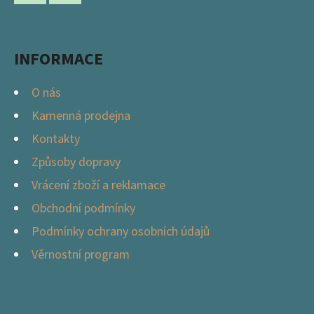
A
P
Facebook
Instagram
T
R
Í
V
INFORMACE
K
Y
O nás
V
Kamenná prodejna
Ý
Kontakty
P
I
Způsoby dopravy
S
Vrácení zboží a reklamace
U
Obchodní podmínky
Podmínky ochrany osobních údajů
Věrnostní program