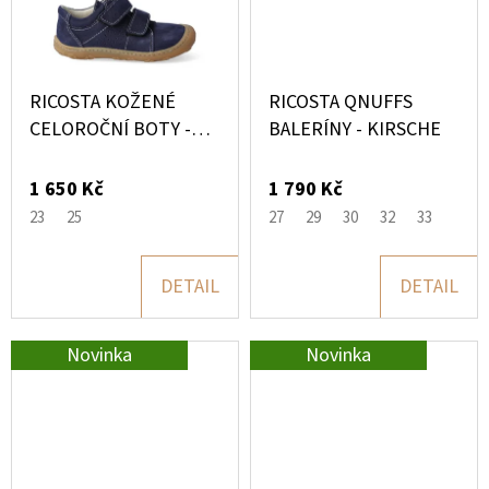
RICOSTA KOŽENÉ
RICOSTA QNUFFS
CELOROČNÍ BOTY -
BALERÍNY - KIRSCHE
TONY
1 650 Kč
1 790 Kč
23
25
27
29
30
32
33
DETAIL
DETAIL
Novinka
Novinka