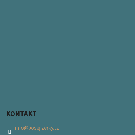
KONTAKT
info
@
bosejizerky.cz