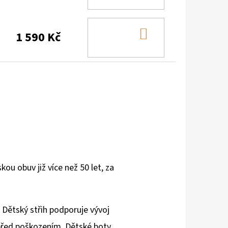
KOŠÍKU
DO
1 590 Kč
KOŠÍKU
ou obuv již více než 50 let, za
. Dětský střih podporuje vývoj
 před poškozením. Dětské boty