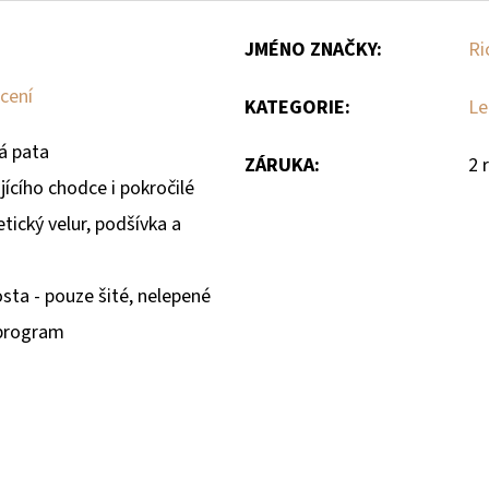
JMÉNO ZNAČKY
:
Ri
cení
KATEGORIE
:
Le
á pata
ZÁRUKA
:
2 
ajícího chodce i pokročilé
etický velur, podšívka a
sta - pouze šité, nelepené
 program