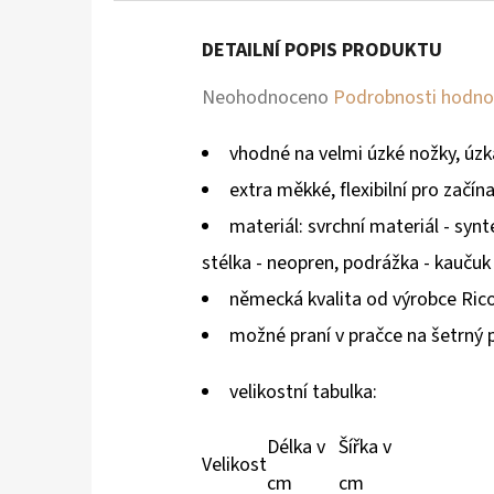
DETAILNÍ POPIS PRODUKTU
Průměrné
Neohodnoceno
Podrobnosti hodno
hodnocení
vhodné na velmi úzké nožky, úzk
produktu
extra měkké, flexibilní pro začín
je
materiál: svrchní materiál - synt
0,0
stélka - neopren, podrážka - kaučuk
z
německá kvalita od výrobce Rico
5
možné praní v pračce na šetrný
hvězdiček.
velikostní tabulka:
Délka v
Šířka v
Velikost
cm
cm