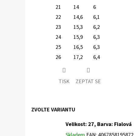
21
14
6
22
14,6
6,1
23
15,3
6,2
24
15,9
6,3
25
16,5
6,3
26
17,2
6,4
TISK
ZEPTAT SE
ZVOLTE VARIANTU
Velikost: 27, Barva: Fialová
Skladem
EAN:
4067858195872