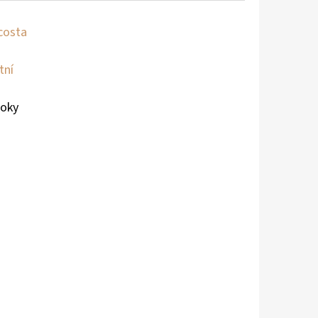
costa
tní
roky