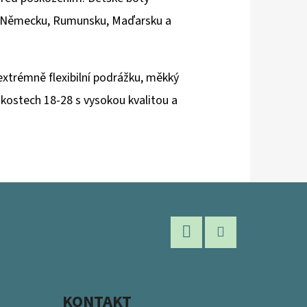
 v Německu, Rumunsku, Maďarsku a
extrémně flexibilní podrážku, měkký
likostech 18-28 s vysokou kvalitou a
Facebook
Instagram
KONTAKT