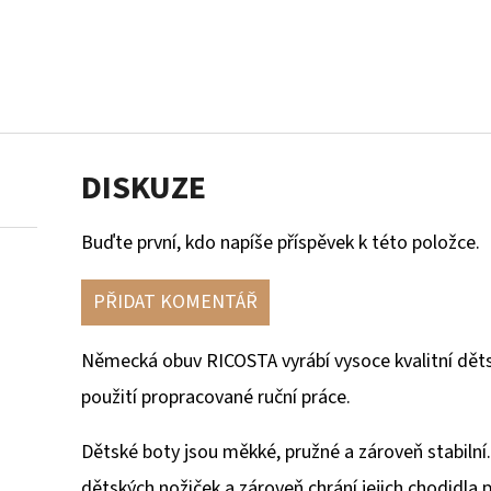
DISKUZE
Buďte první, kdo napíše příspěvek k této položce.
PŘIDAT KOMENTÁŘ
Německá obuv RICOSTA vyrábí vysoce kvalitní dětsk
použití propracované ruční práce.
Dětské boty
jsou měkké, pružné a zároveň stabilní
dětských nožiček a zároveň chrání jejich chodidla