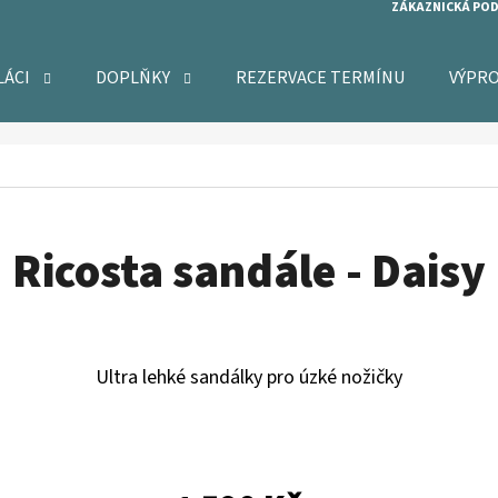
ZÁKAZNICKÁ PO
LÁCI
DOPLŇKY
REZERVACE TERMÍNU
VÝPR
O POTŘEBUJETE NAJÍT?
HLEDAT
Ricosta sandále - Daisy
DOPORUČUJEME
Ultra lehké sandálky pro úzké nožičky