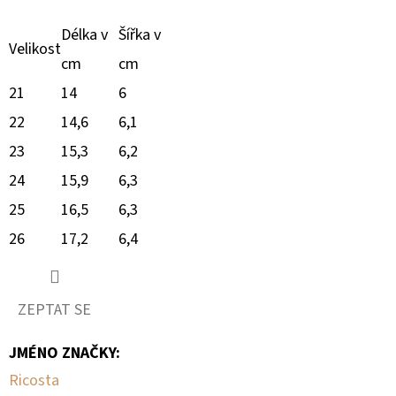
Délka v
Šířka v
Velikost
cm
cm
21
14
6
22
14,6
6,1
23
15,3
6,2
24
15,9
6,3
25
16,5
6,3
26
17,2
6,4
ZEPTAT SE
JMÉNO ZNAČKY
:
Ricosta