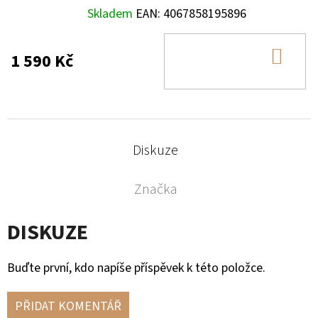
Skladem
EAN:
4067858195896
DO
1 590 Kč
KOŠ
Diskuze
Značka
DISKUZE
Buďte první, kdo napíše příspěvek k této položce.
PŘIDAT KOMENTÁŘ