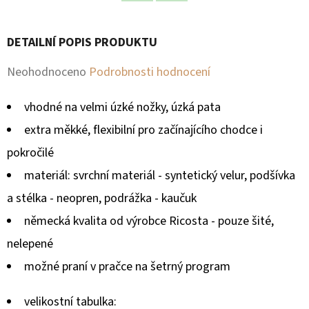
Facebook
Twitter
D
DETAILNÍ POPIS PRODUKTU
O
P
Průměrné
Neohodnoceno
Podrobnosti hodnocení
O
hodnocení
R
vhodné na velmi úzké nožky, úzká pata
produktu
U
extra měkké, flexibilní pro začínajícího chodce i
Č
je
pokročilé
U
0,0
J
materiál: svrchní materiál - syntetický velur, podšívka
z
E
a stélka - neopren, podrážka - kaučuk
M
5
německá kvalita od výrobce Ricosta - pouze šité,
E
hvězdiček.
nelepené
možné praní v pračce na šetrný program
velikostní tabulka: