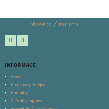
Z
Shoptet.cz
Kam s ním
Á
P
A
Facebook
Instagram
T
Í
INFORMACE
O nás
Kamenná prodejna
Kontakty
Způsoby dopravy
Vrácení zboží a reklamace