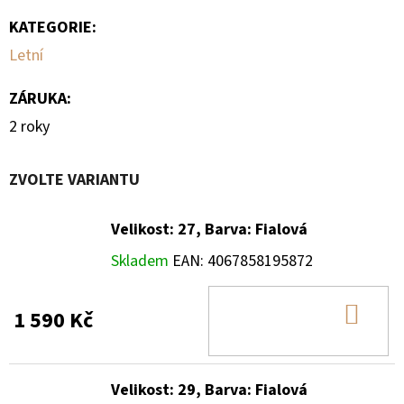
KATEGORIE
:
Letní
ZÁRUKA
:
2 roky
ZVOLTE VARIANTU
Velikost: 27, Barva: Fialová
Skladem
EAN:
4067858195872
DO
1 590 Kč
KOŠ
Velikost: 29, Barva: Fialová