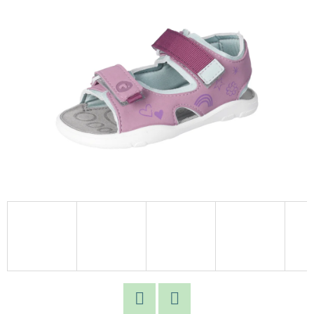
E
T
E
N
A
J
Í
T
?
HLEDAT