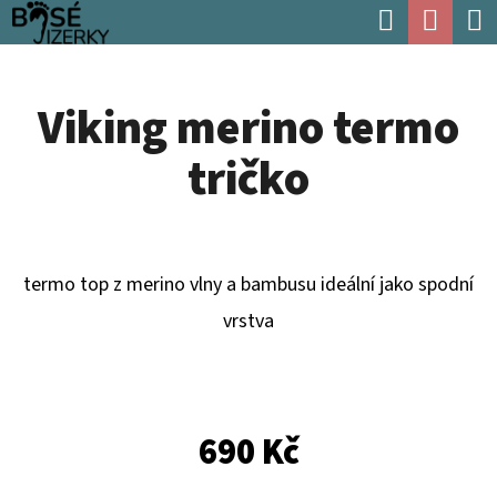
K
Hledat
Náku
Přejít
O
Zpět
Zpět
na
koší
Š
obsah
Viking merino termo
Í
C
K
tričko
O
P
O
T
termo top z merino vlny a bambusu ideální jako spodní
Ř
vrstva
E
B
U
690 Kč
J