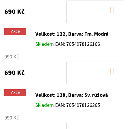
DO
690 Kč
KOŠ
Akce
Velikost: 122, Barva: Tm. Modrá
Skladem
EAN:
7054978126166
990 Kč
DO
690 Kč
KOŠ
Akce
Velikost: 128, Barva: Sv. růžová
Skladem
EAN:
7054978126265
990 Kč