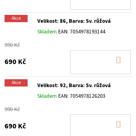
KOŠ
Akce
Velikost: 86, Barva: Sv. růžová
Skladem
EAN:
7054978193144
990 Kč
DO
690 Kč
KOŠ
Akce
Velikost: 92, Barva: Sv. růžová
Skladem
EAN:
7054978126203
990 Kč
DO
690 Kč
KOŠ