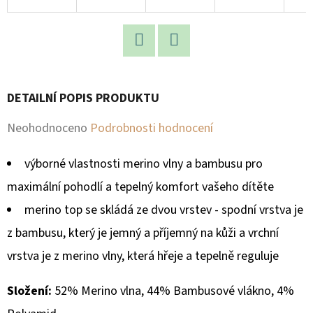
D
O
P
Facebook
Twitter
O
DETAILNÍ POPIS PRODUKTU
R
U
Průměrné
Neohodnoceno
Podrobnosti hodnocení
Č
hodnocení
U
výborné vlastnosti merino vlny a bambusu pro
produktu
J
maximální pohodlí a tepelný komfort vašeho dítěte
E
je
merino top se skládá ze dvou vrstev - spodní vrstva je
M
0,0
E
z bambusu, který je jemný a příjemný na kůži a vrchní
z
vrstva je z merino vlny, která hřeje a tepelně reguluje
5
hvězdiček.
Složení:
52% Merino vlna, 44% Bambusové vlákno, 4%