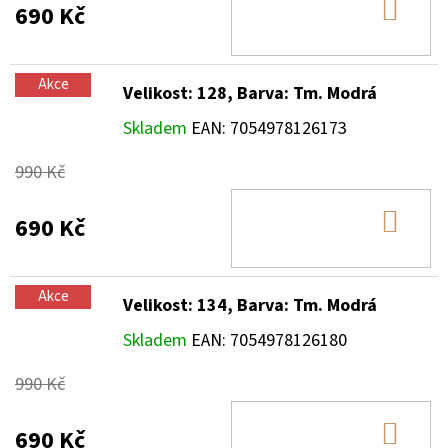
DO
690 Kč
KOŠ
Akce
Velikost: 128, Barva: Tm. Modrá
Skladem
EAN:
7054978126173
990 Kč
DO
690 Kč
KOŠ
Akce
Velikost: 134, Barva: Tm. Modrá
Skladem
EAN:
7054978126180
990 Kč
DO
690 Kč