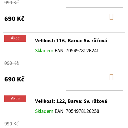
990 Kč
DO
690 Kč
KOŠ
Akce
Velikost: 116, Barva: Sv. růžová
Skladem
EAN:
7054978126241
990 Kč
DO
690 Kč
KOŠ
Akce
Velikost: 122, Barva: Sv. růžová
Skladem
EAN:
7054978126258
990 Kč