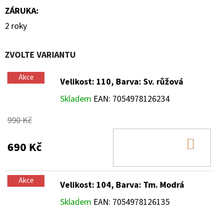
ZÁRUKA
:
2 roky
ZVOLTE VARIANTU
Akce
Velikost: 110, Barva: Sv. růžová
Skladem
EAN:
7054978126234
990 Kč
DO
690 Kč
KOŠ
Akce
Velikost: 104, Barva: Tm. Modrá
Skladem
EAN:
7054978126135