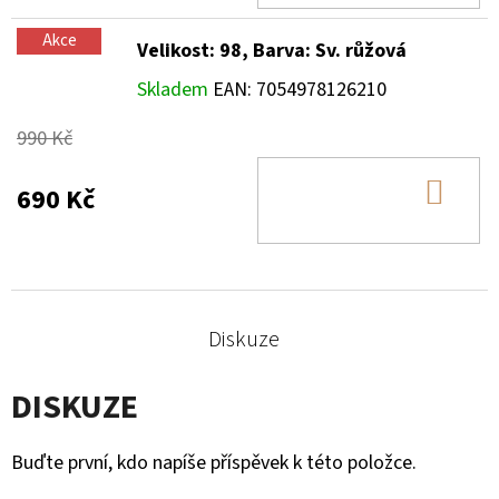
Akce
Velikost: 98, Barva: Sv. růžová
Skladem
EAN:
7054978126210
990 Kč
DO
690 Kč
KOŠ
Diskuze
DISKUZE
Buďte první, kdo napíše příspěvek k této položce.