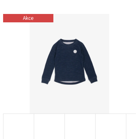
E
T
Akce
E
N
A
J
Í
T
?
HLEDAT