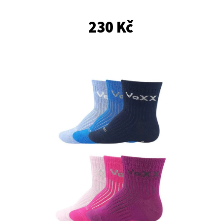
E
T
230 Kč
E
N
A
J
Í
T
?
HLEDAT