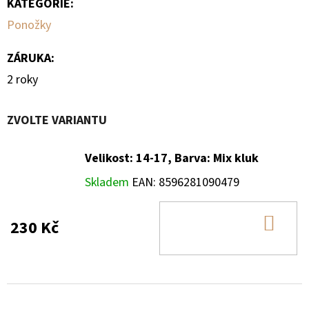
KATEGORIE
:
Ponožky
ZÁRUKA
:
2 roky
ZVOLTE VARIANTU
Velikost: 14-17, Barva: Mix kluk
Skladem
EAN:
8596281090479
DO
230 Kč
KOŠ