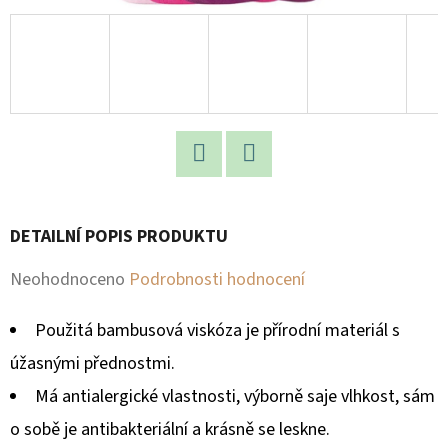
D
O
P
O
R
U
Facebook
Twitter
Č
U
DETAILNÍ POPIS PRODUKTU
J
E
Průměrné
Neohodnoceno
Podrobnosti hodnocení
M
hodnocení
E
Použitá bambusová viskóza je přírodní materiál s
produktu
úžasnými přednostmi.
je
Má antialergické vlastnosti, výborně saje vlhkost, sám
0,0
o sobě je antibakteriální a krásně se leskne.
z