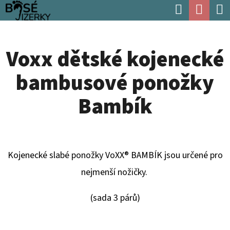
K
Hledat
Náku
Přejít
O
Zpět
Zpět
na
koší
Š
obsah
Voxx dětské kojenecké
Í
C
K
bambusové ponožky
O
P
Bambík
O
T
Ř
Kojenecké slabé ponožky VoXX® BAMBÍK jsou určené pro
E
nejmenší nožičky.
B
U
(sada 3 párů)
J