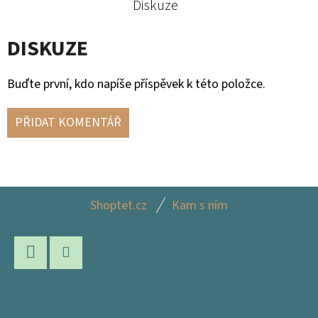
Diskuze
DISKUZE
Buďte první, kdo napíše příspěvek k této položce.
PŘIDAT KOMENTÁŘ
Z
Shoptet.cz
Kam s ním
Á
P
A
Facebook
Instagram
T
Í