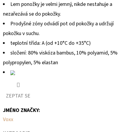
Lem ponožky je velmi jemný, nikde nestahuje a
5
nezařezává se do pokožky.
hvězdiček.
Prodyšné zóny odvádí pot od pokožky a udržují
pokožku v suchu.
teplotní třída: A (od +10°C do +35°C)
složení: 80%
viskóza bambus
, 10%
polyamid, 5%
polypropylen, 5% elastan
ZEPTAT SE
JMÉNO ZNAČKY
:
Voxx