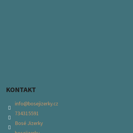
KONTAKT
info
@
bosejizerky.cz
734315591
Bosé Jizerky