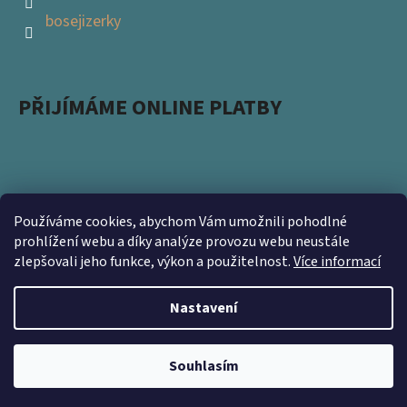
bosejizerky
PŘIJÍMÁME ONLINE PLATBY
Používáme cookies, abychom Vám umožnili pohodlné
Podpořte s námi přírodu a zapojte se do projektu
prohlížení webu a díky analýze provozu webu neustále
zlepšovali jeho funkce, výkon a použitelnost.
Více informací
Ukliďme Česko. Nevyhazujte použité obaly a přineste
nám je na prodejnu https://www.kamsnim.cz/
Nastavení
Vytvořil Shoptet
Souhlasím
Copyright 2026
Bosé Jizerky
. Všechna práva vyhrazena.