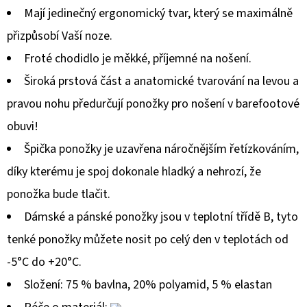
je
Mají jedinečný ergonomický tvar, který se maximálně
0,0
přizpůsobí Vaší noze.
z
Froté chodidlo je měkké, příjemné na nošení.
5
Široká prstová část a anatomické tvarování na levou a
hvězdiček.
pravou nohu předurčují ponožky pro nošení v barefootové
obuvi!
Špička ponožky je uzavřena náročnějším řetízkováním,
díky kterému je spoj dokonale hladký a nehrozí, že
ponožka bude tlačit.
Dámské a pánské ponožky jsou v teplotní třídě B, tyto
tenké ponožky můžete nosit po celý den v teplotách od
-5°C do +20°C.
Složení: 75 % bavlna, 20% polyamid, 5 % elastan