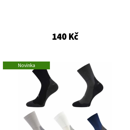
E
T
E
N
140 Kč
A
J
Í
Novinka
T
?
HLEDAT