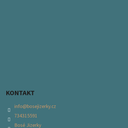
KONTAKT
info
@
bosejizerky.cz
734315591
Bosé Jizerky