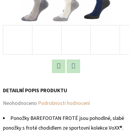
D
O
P
O
R
U
Č
U
J
Facebook
Twitter
E
M
DETAILNÍ POPIS PRODUKTU
E
Průměrné
Neohodnoceno
Podrobnosti hodnocení
hodnocení
Ponožky BAREFOOTAN FROTÉ jsou pohodlné, slabé
produktu
ponožky s froté chodidlem ze sportovní kolekce VoXX®.