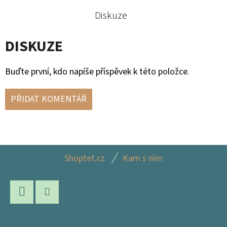
Diskuze
DISKUZE
Buďte první, kdo napíše příspěvek k této položce.
PŘIDAT KOMENTÁŘ
Z
Shoptet.cz
Kam s ním
Á
P
A
Facebook
Instagram
T