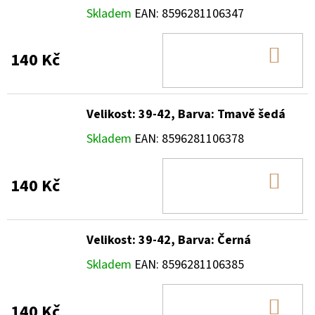
Skladem
EAN:
8596281106347
DO
140 Kč
KOŠ
Velikost: 39-42, Barva: Tmavě šedá
Skladem
EAN:
8596281106378
DO
140 Kč
KOŠ
Velikost: 39-42, Barva: Černá
Skladem
EAN:
8596281106385
DO
140 Kč