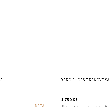
V
XERO SHOES TREKOVÉ SA
1 750 Kč
DETAIL
36,5
37,5
38,5
39,5
40