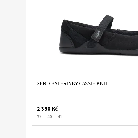
XERO BALERÍNKY CASSIE KNIT
2 390 Kč
37
40
41