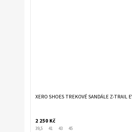
XERO SHOES TREKOVÉ SANDÁLE Z-TRAIL E
2 250 Kč
39,5
41
43
45