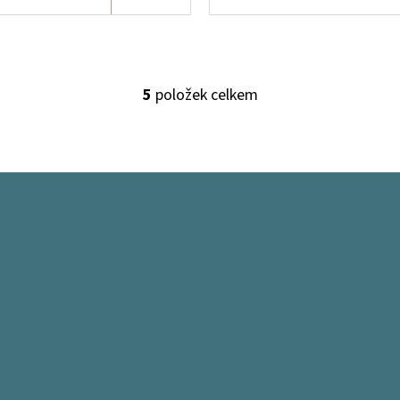
5
položek celkem
O
V
L
Á
D
A
C
Í
P
R
V
K
Y