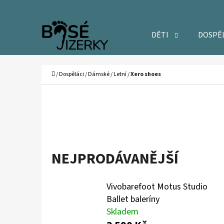
K
Přejít
O
Zpět
Zpět
na
DĚTI
DOSPĚ
Š
do
do
obsah
Í
obchodu
obchodu
C
K
Domů
/
Dospěláci
/
Dámské
/
Letní
/
Xero shoes
NEJPRODÁVANĚJŠÍ
Vivobarefoot Motus Studio
Ballet baleríny
Skladem