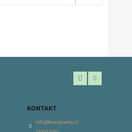
Facebook
Instagram
KONTAKT
info
@
bosejizerky.cz
734315591