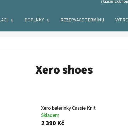
ZÁKAZNICKÁ PO
LÁCI
DOPLŇKY
REZERVACE TERMÍNU
VÝPR
O POTŘEBUJETE NAJÍT?
HLEDAT
Xero shoes
DOPORUČUJEME
Xero balerínky Cassie Knit
Skladem
2 390 Kč