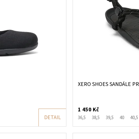
XERO SHOES SANDÁLE P
1 450 Kč
DETAIL
36,5
38,5
39,5
40
40,5