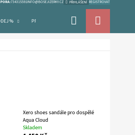
DPORA:
734315591
INFO@BOSEJIZERKY.CZ
REGISTROVAT
PŘIHLÁŠENÍ
Hledat
Nákupn
ODEJ %
PRODÁVANÉ ZNAČKY
KONTAKTY
košík
Xero shoes sandále pro dospělé
Aqua Cloud
Skladem