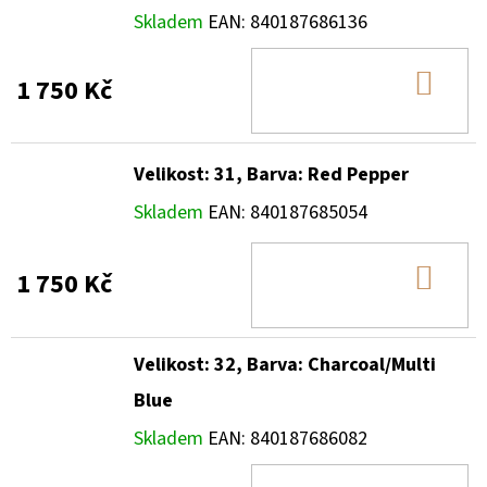
Skladem
EAN:
840187686136
DO
1 750 Kč
KOŠ
Velikost: 31, Barva: Red Pepper
Skladem
EAN:
840187685054
DO
1 750 Kč
KOŠ
Velikost: 32, Barva: Charcoal/Multi
Blue
Skladem
EAN:
840187686082