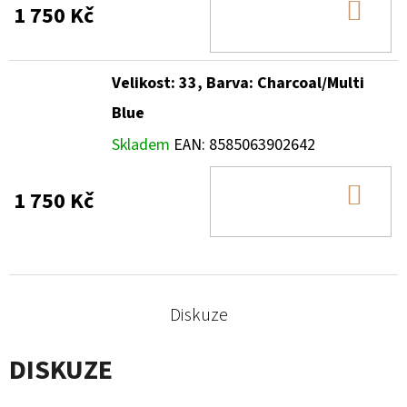
DO
1 750 Kč
KOŠ
Velikost: 33, Barva: Charcoal/Multi
Blue
Skladem
EAN:
8585063902642
DO
1 750 Kč
KOŠ
Diskuze
DISKUZE