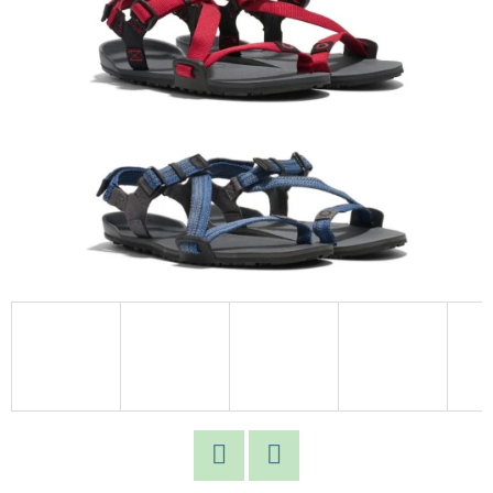
E
T
E
N
A
J
Í
T
?
HLEDAT