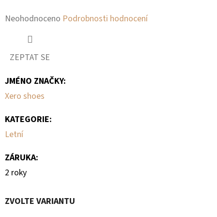
Facebook
Twitter
Průměrné
Neohodnoceno
Podrobnosti hodnocení
D
O
hodnocení
P
produktu
ZEPTAT SE
O
je
R
JMÉNO ZNAČKY
:
0,0
U
Č
Xero shoes
z
U
5
KATEGORIE
:
J
hvězdiček.
E
Letní
M
ZÁRUKA
:
E
2 roky
ZVOLTE VARIANTU