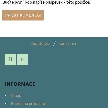
Buďte první, kdo napíše příspěvek k této položce.
PŘIDAT KOMENTÁŘ
Z
Shoptet.cz
Kam s ním
Á
P
A
Facebook
Instagram
T
Í
INFORMACE
O nás
Kamenná prodejna