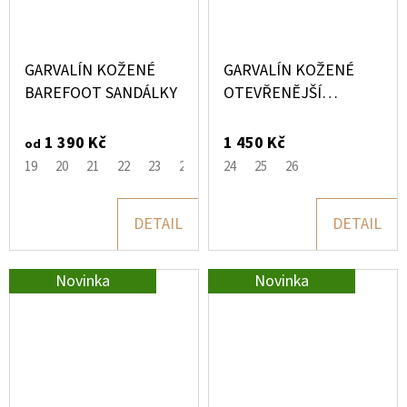
GARVALÍN KOŽENÉ
GARVALÍN KOŽENÉ
BAREFOOT SANDÁLKY
OTEVŘENĚJŠÍ
BAREFOOT SANDÁLKY
1 390 Kč
1 450 Kč
od
19
20
21
22
23
24
25
24
25
26
DETAIL
DETAIL
Novinka
Novinka