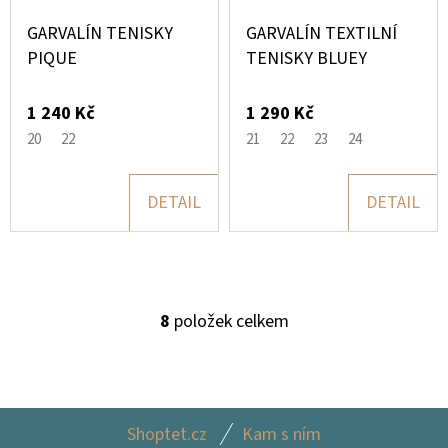
GARVALÍN TENISKY
GARVALÍN TEXTILNÍ
PIQUE
TENISKY BLUEY
1 240 Kč
1 290 Kč
20
22
21
22
23
24
DETAIL
DETAIL
8
položek celkem
O
V
L
Á
Z
D
Shoptet.cz
Kam s ním