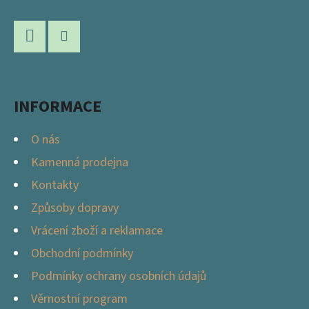
Á
A
P
C
Í
A
P
Facebook
Instagram
T
R
Í
V
INFORMACE
K
Y
O nás
V
Kamenná prodejna
Ý
Kontakty
P
I
Způsoby dopravy
S
Vrácení zboží a reklamace
U
Obchodní podmínky
Podmínky ochrany osobních údajů
Věrnostní program