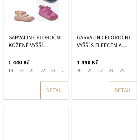
D
O
P
O
GARVALÍN CELOROČNÍ
GARVALÍN CELOROČNÍ
R
KOŽENÉ VYŠŠÍ
VYŠŠÍ S FLEECEM A
BAREFOOT BOTIČKY
MEMBRÁNOU
U
Č
1 440 Kč
1 490 Kč
U
19
20
21
22
23
24
20
21
22
23
24
J
E
DETAIL
DETAIL
M
E