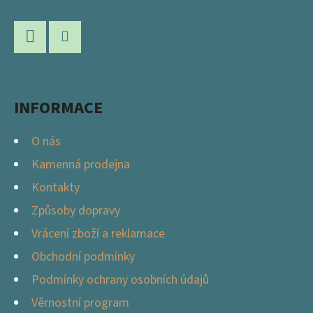
Á
A
P
C
Í
A
P
Facebook
Instagram
T
R
Í
V
INFORMACE
K
Y
O nás
V
Kamenná prodejna
Ý
Kontakty
P
I
Způsoby dopravy
S
Vrácení zboží a reklamace
U
Obchodní podmínky
Podmínky ochrany osobních údajů
Věrnostní program