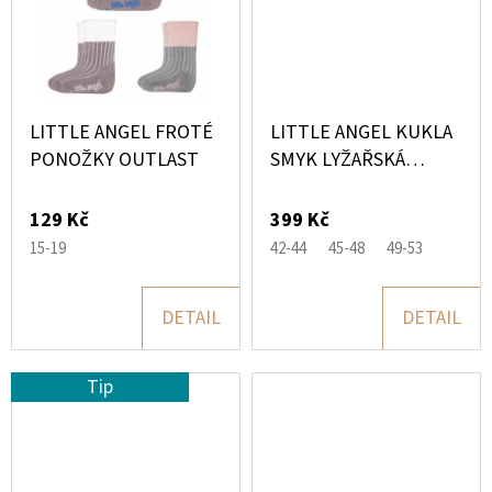
D
O
P
O
LITTLE ANGEL FROTÉ
LITTLE ANGEL KUKLA
R
PONOŽKY OUTLAST
SMYK LYŽAŘSKÁ
OUTLAST
U
Č
129 Kč
399 Kč
U
15-19
42-44
45-48
49-53
J
E
DETAIL
DETAIL
M
E
Tip