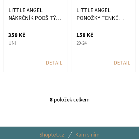
LITTLE ANGEL
LITTLE ANGEL
NÁKRČNÍK PODŠITÝ
PONOŽKY TENKÉ
OUTLAST
PROTISKLUZ
OUTLAST
359 Kč
159 Kč
UNI
20-24
DETAIL
DETAIL
8
položek celkem
O
V
L
Á
Z
D
Shoptet.cz
Kam s ním