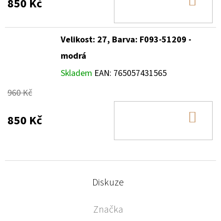
DO
850 Kč
KOŠ
Velikost: 27, Barva: F093-51209 -
modrá
Skladem
EAN:
765057431565
960 Kč
DO
850 Kč
KOŠ
Diskuze
Značka