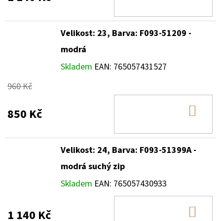
KOŠ
Velikost: 23, Barva: F093-51209 -
modrá
Skladem
EAN:
765057431527
960 Kč
DO
850 Kč
KOŠ
Velikost: 24, Barva: F093-51399A -
modrá suchý zip
Skladem
EAN:
765057430933
DO
1 140 Kč