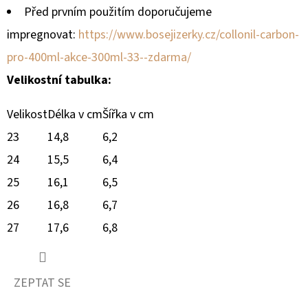
Před prvním použitím doporučujeme
impregnovat:
https://www.bosejizerky.cz/collonil-carbon-
pro-400ml-akce-300ml-33--zdarma/
Velikostní tabulka:
Velikost
Délka v cm
Šířka v cm
23
14,8
6,2
24
15,5
6,4
25
16,1
6,5
26
16,8
6,7
27
17,6
6,8
ZEPTAT SE