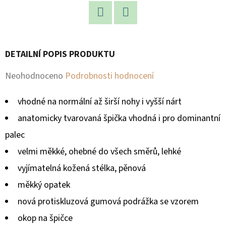
D
Facebook
Twitter
O
P
DETAILNÍ POPIS PRODUKTU
O
R
Průměrné
Neohodnoceno
Podrobnosti hodnocení
U
hodnocení
Č
vhodné na normální až širší nohy i vyšší nárt
produktu
U
anatomicky tvarovaná špička vhodná i pro dominantní
je
J
palec
E
0,0
velmi měkké, ohebné do všech směrů, lehké
M
z
E
vyjímatelná kožená stélka, pěnová
5
měkký opatek
hvězdiček.
nová protiskluzová gumová podrážka se vzorem
okop na špičce