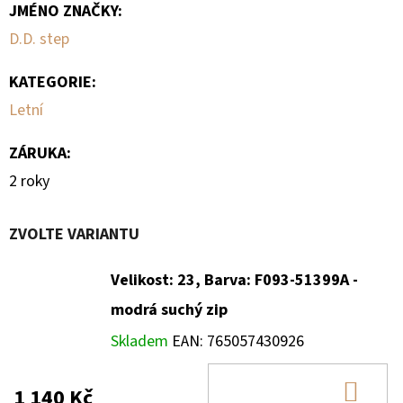
JMÉNO ZNAČKY
:
D.D. step
KATEGORIE
:
Letní
ZÁRUKA
:
2 roky
ZVOLTE VARIANTU
Velikost: 23, Barva: F093-51399A -
modrá suchý zip
Skladem
EAN:
765057430926
DO
1 140 Kč