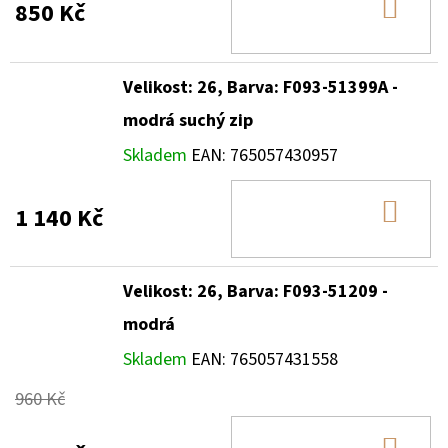
DO
850 Kč
KOŠ
Velikost: 26, Barva: F093-51399A -
modrá suchý zip
Skladem
EAN:
765057430957
DO
1 140 Kč
KOŠ
Velikost: 26, Barva: F093-51209 -
modrá
Skladem
EAN:
765057431558
960 Kč