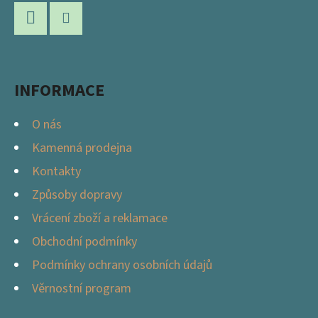
P
A
Facebook
Instagram
T
Í
INFORMACE
O nás
Kamenná prodejna
Kontakty
Způsoby dopravy
Vrácení zboží a reklamace
Obchodní podmínky
Podmínky ochrany osobních údajů
Věrnostní program