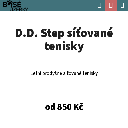
K
Hledat
Náku
Přejít
O
Zpět
Zpět
na
koší
Š
obsah
D.D. Step síťované
Í
C
K
tenisky
O
P
O
T
Letní prodyšné síťované tenisky
Ř
E
B
od
850 Kč
U
J