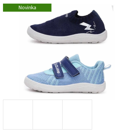
E
Novinka
T
E
N
A
J
Í
T
?
HLEDAT