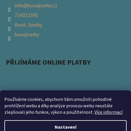
info
@
bosejizerky.cz
734315591
Bosé Jizerky
bosejizerky
PŘIJÍMÁME ONLINE PLATBY
Používáme cookies, abychom Vám umožnili pohodlné
Podpořte s námi přírodu a zapojte se do projektu
prohlížení webu a díky analýze provozu webu neustále
zlepšovali jeho funkce, výkon a použitelnost.
Více informací
Ukliďme Česko. Nevyhazujte použité obaly a přineste
nám je na prodejnu https://www.kamsnim.cz/
Nastavení