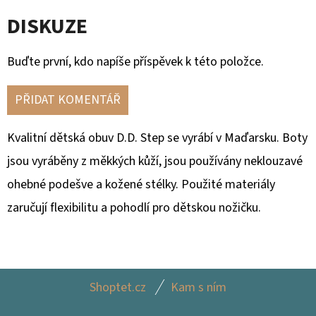
DISKUZE
Buďte první, kdo napíše příspěvek k této položce.
PŘIDAT KOMENTÁŘ
Kvalitní dětská obuv D.D. Step se vyrábí v Maďarsku.
Boty
jsou vyráběny z měkkých kůží, jsou používány neklouzavé
ohebné podešve a kožené stélky. Použité materiály
zaručují flexibilitu a pohodlí pro dětskou nožičku.
Z
Shoptet.cz
Kam s ním
Á