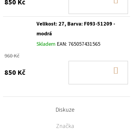
DO
850 Kč
KOŠ
Velikost: 27, Barva: F093-51209 -
modrá
Skladem
EAN:
765057431565
960 Kč
DO
850 Kč
KOŠ
Diskuze
Značka