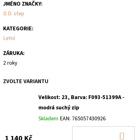
JMÉNO ZNAČKY
:
D.D. step
KATEGORIE
:
Letní
ZÁRUKA
:
2 roky
ZVOLTE VARIANTU
Velikost: 23, Barva: F093-51399A -
modrá suchý zip
Skladem
EAN:
765057430926
DO
1 140 Kč