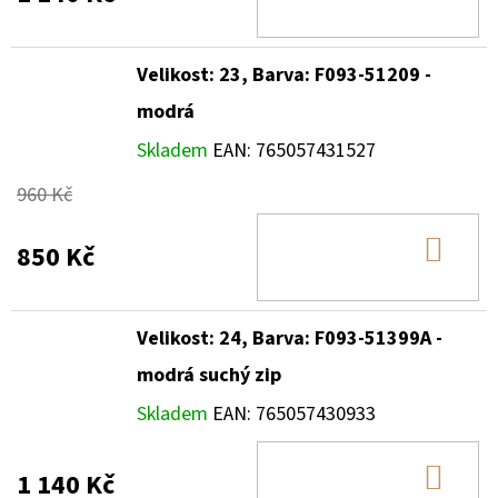
KOŠ
Velikost: 23, Barva: F093-51209 -
modrá
Skladem
EAN:
765057431527
960 Kč
DO
850 Kč
KOŠ
Velikost: 24, Barva: F093-51399A -
modrá suchý zip
Skladem
EAN:
765057430933
DO
1 140 Kč