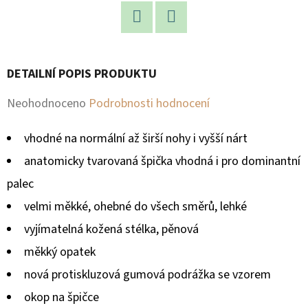
D
Facebook
Twitter
O
P
DETAILNÍ POPIS PRODUKTU
O
R
Průměrné
Neohodnoceno
Podrobnosti hodnocení
U
hodnocení
Č
vhodné na normální až širší nohy i vyšší nárt
produktu
U
anatomicky tvarovaná špička vhodná i pro dominantní
je
J
palec
E
0,0
velmi měkké, ohebné do všech směrů, lehké
M
z
E
vyjímatelná kožená stélka, pěnová
5
měkký opatek
hvězdiček.
nová protiskluzová gumová podrážka se vzorem
okop na špičce