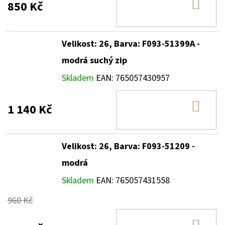
DO
850 Kč
KOŠ
Velikost: 26, Barva: F093-51399A -
modrá suchý zip
Skladem
EAN:
765057430957
DO
1 140 Kč
KOŠ
Velikost: 26, Barva: F093-51209 -
modrá
Skladem
EAN:
765057431558
960 Kč