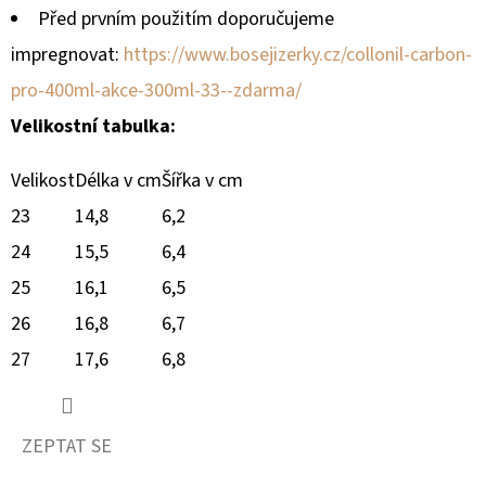
Před prvním použitím doporučujeme
impregnovat:
https://www.bosejizerky.cz/collonil-carbon-
pro-400ml-akce-300ml-33--zdarma/
Velikostní tabulka:
Velikost
Délka v cm
Šířka v cm
23
14,8
6,2
24
15,5
6,4
25
16,1
6,5
26
16,8
6,7
27
17,6
6,8
ZEPTAT SE