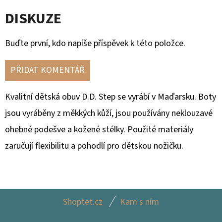
DISKUZE
Buďte první, kdo napíše příspěvek k této položce.
PŘIDAT KOMENTÁŘ
Kvalitní dětská obuv D.D. Step se vyrábí v Maďarsku.
Boty
jsou vyráběny z měkkých kůží, jsou používány neklouzavé
ohebné podešve a kožené stélky. Použité materiály
zaručují flexibilitu a pohodlí pro dětskou nožičku.
Z
Shoptet.cz
Kam s ním
Á