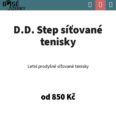
K
Hledat
Náku
Přejít
O
Zpět
Zpět
na
koší
Š
obsah
D.D. Step síťované
Í
C
K
tenisky
O
P
O
T
Letní prodyšné síťované tenisky
Ř
E
B
od
850 Kč
U
J