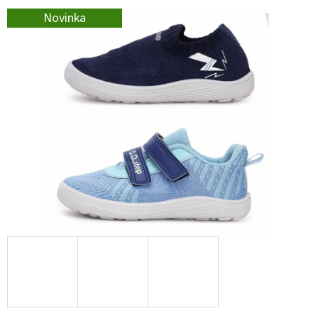
E
Novinka
T
E
N
A
J
Í
T
?
HLEDAT