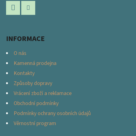
P
A
Facebook
Instagram
T
Í
INFORMACE
O nás
Kamenná prodejna
Kontakty
Způsoby dopravy
Vrácení zboží a reklamace
Obchodní podmínky
Podmínky ochrany osobních údajů
Věrnostní program