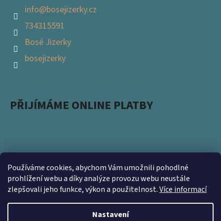
info
@
bosejizerky.cz
734315591
Bosé Jizerky
bosejizerky
PŘIJÍMÁME ONLINE PLATBY
Používáme cookies, abychom Vám umožnili pohodlné
Podpořte s námi přírodu a zapojte se do projektu
prohlížení webu a díky analýze provozu webu neustále
zlepšovali jeho funkce, výkon a použitelnost.
Více informací
Ukliďme Česko. Nevyhazujte použité obaly a přineste
nám je na prodejnu https://www.kamsnim.cz/
Nastavení