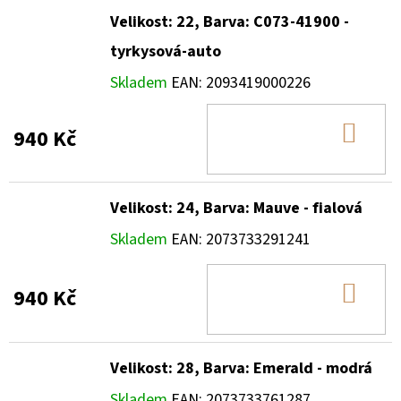
Velikost: 22, Barva: C073-41900 -
tyrkysová-auto
Skladem
EAN:
2093419000226
DO
940 Kč
KOŠ
Velikost: 24, Barva: Mauve - fialová
Skladem
EAN:
2073733291241
DO
940 Kč
KOŠ
Velikost: 28, Barva: Emerald - modrá
Skladem
EAN:
2073733761287