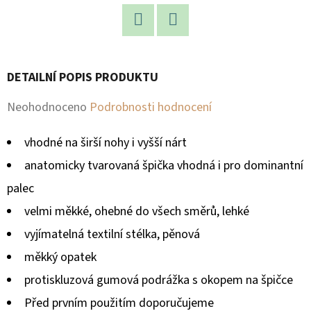
D
O
Facebook
Twitter
P
DETAILNÍ POPIS PRODUKTU
O
R
Průměrné
Neohodnoceno
Podrobnosti hodnocení
U
hodnocení
Č
vhodné na širší nohy i vyšší nárt
produktu
U
anatomicky tvarovaná špička vhodná i pro dominantní
J
je
palec
E
0,0
M
velmi měkké, ohebné do všech směrů, lehké
z
E
vyjímatelná textilní stélka, pěnová
5
měkký opatek
hvězdiček.
protiskluzová gumová podrážka s okopem na špičce
Před prvním použitím doporučujeme