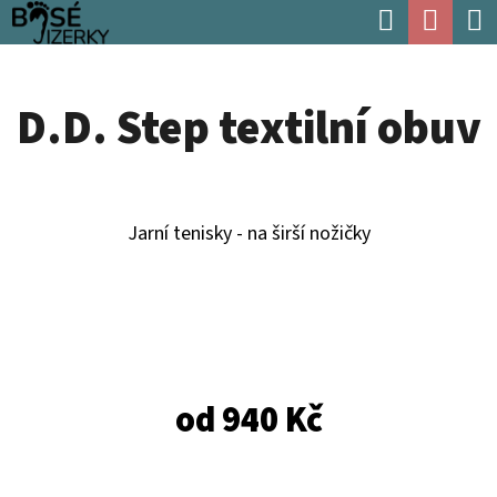
K
Hledat
Náku
Přejít
O
Zpět
Zpět
na
koší
Š
obsah
D.D. Step textilní obuv
Í
C
K
O
P
Jarní tenisky - na širší nožičky
O
T
Ř
E
B
od
940 Kč
U
J