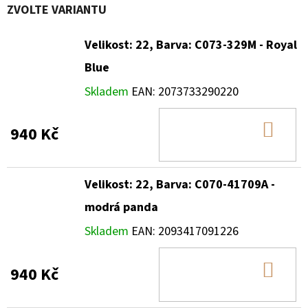
ZVOLTE VARIANTU
Velikost: 22, Barva: C073-329M - Royal
Blue
Skladem
EAN:
2073733290220
DO
940 Kč
KOŠ
Velikost: 22, Barva: C070-41709A -
modrá panda
Skladem
EAN:
2093417091226
DO
940 Kč
KOŠ