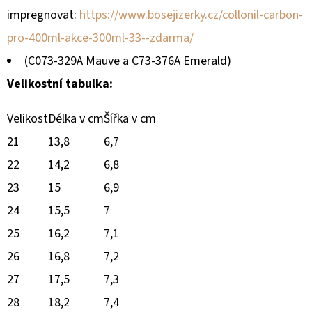
impregnovat:
https://www.bosejizerky.cz/collonil-carbon-
pro-400ml-akce-300ml-33--zdarma/
(C073-329A Mauve a C73-376A Emerald)
Velikostní tabulka:
Velikost
Délka v cm
Šířka v cm
21
13,8
6,7
22
14,2
6,8
23
15
6,9
24
15,5
7
25
16,2
7,1
26
16,8
7,2
27
17,5
7,3
28
18,2
7,4