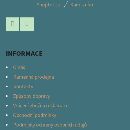
Z
Shoptet.cz
Kam s ním
Á
P
A
Facebook
Instagram
T
Í
INFORMACE
O nás
Kamenná prodejna
Kontakty
Způsoby dopravy
Vrácení zboží a reklamace
Obchodní podmínky
Podmínky ochrany osobních údajů