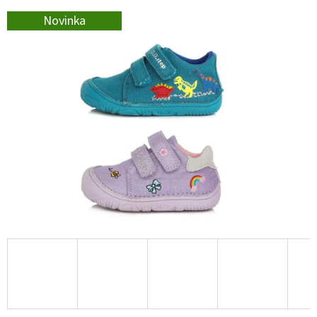
E
Novinka
T
E
N
A
J
Í
T
?
HLEDAT