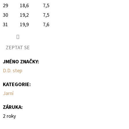
29
18,6
7,5
30
19,2
7,5
31
19,9
7,6
ZEPTAT SE
JMÉNO ZNAČKY
:
D.D. step
KATEGORIE
:
Jarní
ZÁRUKA
:
2 roky