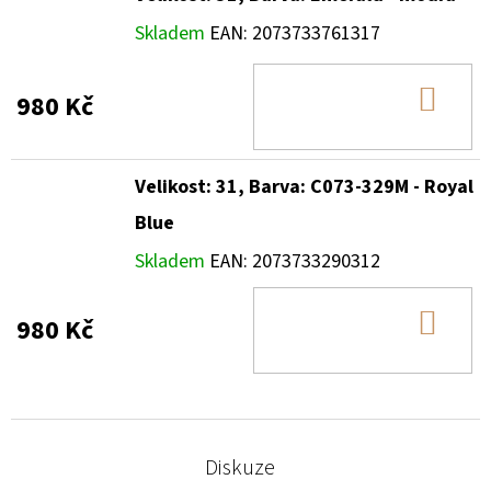
Skladem
EAN:
2073733761317
DO
980 Kč
KOŠ
Velikost: 31, Barva: C073-329M - Royal
Blue
Skladem
EAN:
2073733290312
DO
980 Kč
KOŠ
Diskuze