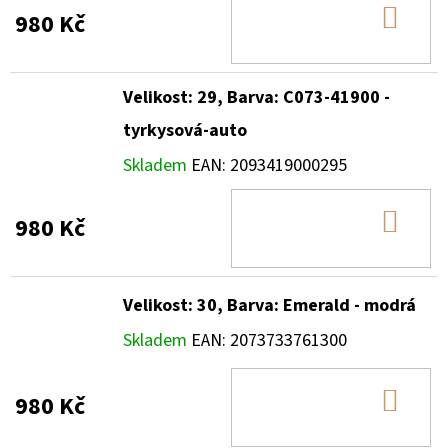
DO
980 Kč
KOŠ
Velikost: 29, Barva: C073-41900 -
tyrkysová-auto
Skladem
EAN:
2093419000295
DO
980 Kč
KOŠ
Velikost: 30, Barva: Emerald - modrá
Skladem
EAN:
2073733761300
DO
980 Kč
KOŠ