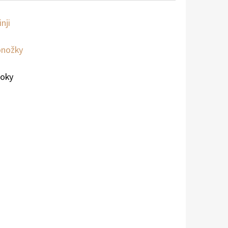
inji
nožky
roky