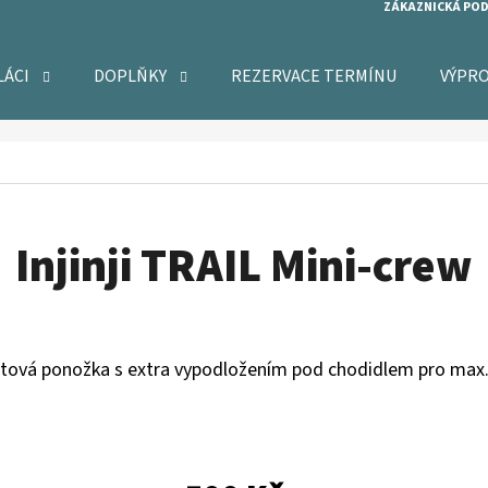
ZÁKAZNICKÁ PO
LÁCI
DOPLŇKY
REZERVACE TERMÍNU
VÝPR
O POTŘEBUJETE NAJÍT?
HLEDAT
Injinji TRAIL Mini-crew
DOPORUČUJEME
rstová ponožka s extra vypodložením pod chodidlem pro max