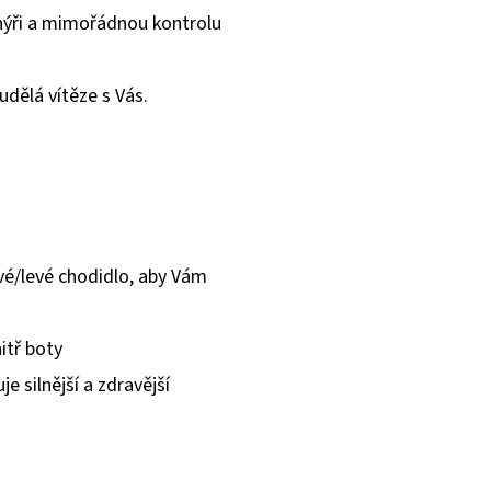
hýři a mimořádnou kontrolu
udělá vítěze s Vás.
vé/levé chodidlo, aby Vám
itř boty
e silnější a zdravější