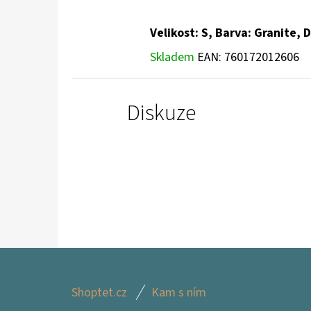
Velikost: S, Barva: Granite,
Skladem
EAN:
760172012606
Diskuze
Z
Shoptet.cz
Kam s ním
Á