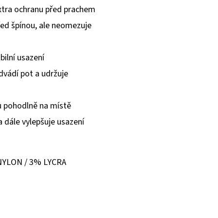
extra ochranu před prachem
před špínou, ale neomezuje
bilní usazení
vádí pot a udržuje
u pohodlně na místě
a dále vylepšuje usazení
YLON / 3% LYCRA