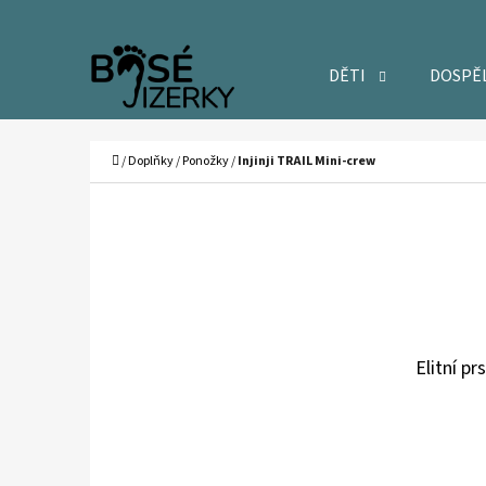
K
Přejít
O
Zpět
Zpět
na
DĚTI
DOSPĚ
Š
do
do
obsah
Í
obchodu
obchodu
C
K
Domů
/
Doplňky
/
Ponožky
/
Injinji TRAIL Mini-crew
Elitní p