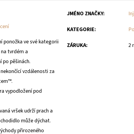
JMÉNO ZNAČKY
:
Inj
cení
KATEGORIE
:
Po
ní ponožka ve své kategorii
ZÁRUKA
:
2 
 na tvrdém a
í po pěšinách.
 nekončící vzdálenosti za
stem™.
tra vypodložení pod
vaná vršek udrží prach a
 chodidlo může dýchat.
 východy přirozeného