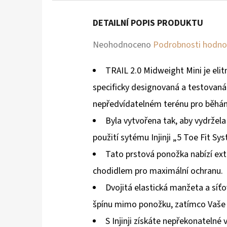
DETAILNÍ POPIS PRODUKTU
Průměrné
Neohodnoceno
Podrobnosti hodno
hodnocení
TRAIL 2.0 Midweight Mini je elit
produktu
specificky designovaná a testovaná
je
nepředvídatelném terénu pro běhán
0,0
Byla vytvořena tak, aby vydržela
z
použití sytému Injinji „5 Toe Fit Sy
5
Tato prstová ponožka nabízí ex
hvězdiček.
chodidlem pro maximální ochranu.
Dvojitá elastická manžeta a síťo
špínu mimo ponožku, zatímco Vaše
S Injinji získáte nepřekonatelné