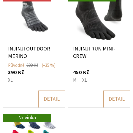
Í
E
Ý
P
T
P
R
E
I
O
N
S
D
A
P
U
INJINJI OUTDOOR
INJINJI RUN MINI-
J
R
MERINO
CREW
K
Í
O
Původně:
600 Kč
(–35 %)
T
T
390 Kč
450 Kč
D
Ů
?
XL
M
XL
U
K
DETAIL
DETAIL
T
Ů
HLEDAT
Novinka