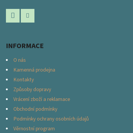
Á
A
P
C
Í
A
P
Facebook
Instagram
T
R
Í
V
INFORMACE
K
Y
O nás
V
Kamenná prodejna
Ý
Kontakty
P
I
Způsoby dopravy
S
Vrácení zboží a reklamace
U
Obchodní podmínky
Podmínky ochrany osobních údajů
Věrnostní program