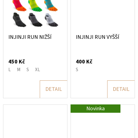
D
O
P
O
INJINJI RUN NIŽŠÍ
INJINJI RUN VYŠŠÍ
R
U
Č
450 Kč
400 Kč
U
L
M
S
XL
S
J
E
DETAIL
DETAIL
M
E
Novinka