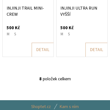
INJINJI TRAIL MINI-
INJINJI ULTRA RUN
CREW
VYŠŠÍ
500 Kč
500 Kč
M
S
M
S
DETAIL
DETAIL
8
položek celkem
O
V
L
Á
Z
D
Shoptet.cz
Kam s ním