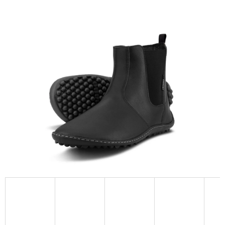
E
T
E
N
A
J
Í
T
?
HLEDAT