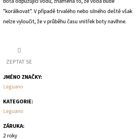
bota odpuzující vodu, znamená to, že voda bude
"korálkovat". V případě trvalého nebo silného deště však
nelze vyloučit, že v průběhu času vnitřek boty navlhne.
ZEPTAT SE
JMÉNO ZNAČKY
:
Leguano
KATEGORIE
:
Leguano
ZÁRUKA
:
2 roky