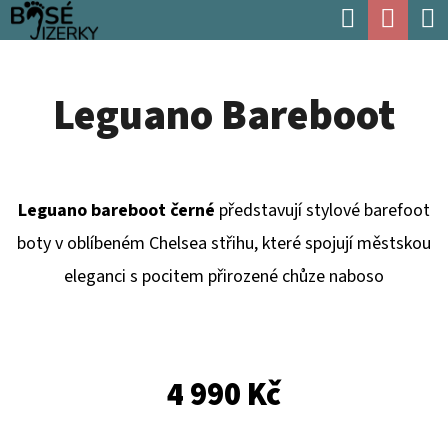
K
Hledat
Náku
Přejít
O
Zpět
Zpět
na
koší
Š
obsah
Leguano Bareboot
Í
C
K
O
P
Leguano bareboot černé
představují stylové barefoot
O
boty v oblíbeném Chelsea střihu, které spojují městskou
T
eleganci s pocitem přirozené chůze naboso
Ř
E
B
U
4 990 Kč
J