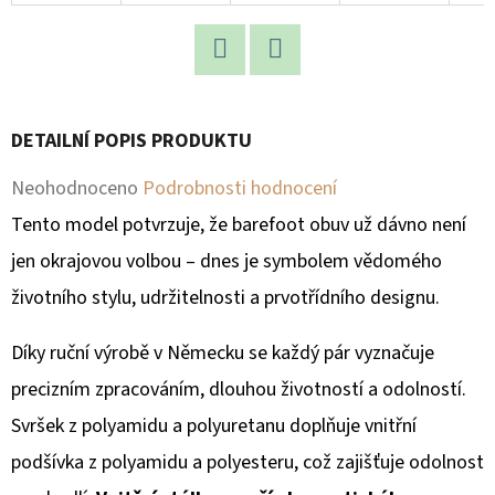
D
O
Facebook
Twitter
P
O
DETAILNÍ POPIS PRODUKTU
R
Průměrné
Neohodnoceno
Podrobnosti hodnocení
U
Č
hodnocení
Tento model potvrzuje, že barefoot obuv už dávno není
U
produktu
jen okrajovou volbou – dnes je symbolem vědomého
J
je
životního stylu, udržitelnosti a prvotřídního designu.
E
M
0,0
Díky ruční výrobě v Německu se každý pár vyznačuje
E
z
precizním zpracováním, dlouhou životností a odolností.
5
Svršek z polyamidu a polyuretanu doplňuje vnitřní
hvězdiček.
podšívka z polyamidu a polyesteru, což zajišťuje odolnost