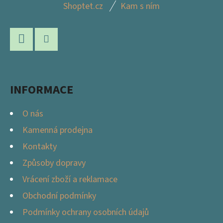
Z
Shoptet.cz
Kam s ním
Á
P
A
Facebook
Instagram
T
Í
INFORMACE
O nás
Kamenná prodejna
Kontakty
Způsoby dopravy
Vrácení zboží a reklamace
Obchodní podmínky
Podmínky ochrany osobních údajů