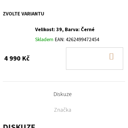
ZVOLTE VARIANTU
Velikost: 39, Barva: Černé
Skladem
EAN:
4262499472454
DO
4 990 Kč
KOŠ
Diskuze
Značka
DISKUZE