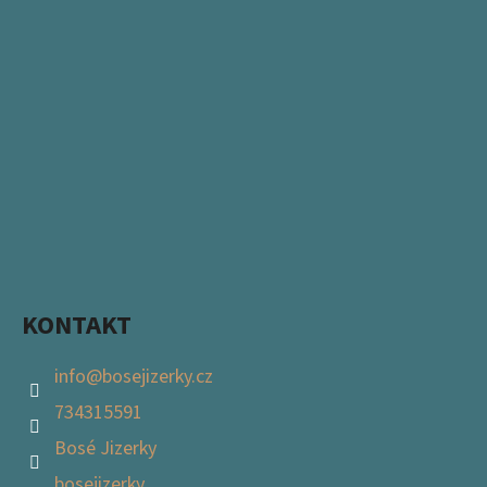
KONTAKT
info
@
bosejizerky.cz
734315591
Bosé Jizerky
bosejizerky