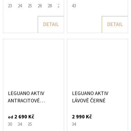
23
24
25
26
28
29
30
43
31
33
DETAIL
DETAIL
LEGUANO AKTIV
LEGUANO AKTIV
ANTRACITOVÉ
LÁVOVĚ ČERNÉ
BAREVNÁ PODRÁŽKA
2 690 Kč
2 990 Kč
od
30
34
35
34