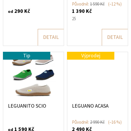
O
Původně:
1 590 Kč
(–12 %)
T
290 Kč
1 390 Kč
od
D
D
Ů
25
O
U
P
K
O
DETAIL
DETAIL
T
R
U
Ů
Tip
Výprodej
Č
U
J
E
M
E
LEGUANITO SCIO
LEGUANO ACASA
Původně:
2 990 Kč
(–16 %)
1 590 Kč
2 490 Kč
od