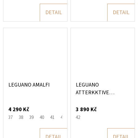
DETAIL
DETAIL
LEGUANO AMALFI
LEGUANO
ATTERKKTIVE
OTEVŘENÉ SANDÁLY
PRO DOSPĚLÉ
4 290 Kč
3 890 Kč
37
38
39
40
41
42
43
42
DETAIL
DETAIL