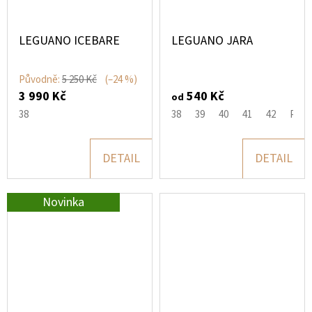
LEGUANO ICEBARE
LEGUANO JARA
Původně:
5 250 Kč
(–24 %)
3 990 Kč
540 Kč
od
38
38
39
40
41
42
Pásek
DETAIL
DETAIL
Novinka