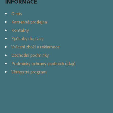
INFORMACE
K
Y
O nás
V
Kamenná prodejna
Ý
Kontakty
P
I
Způsoby dopravy
S
Vrácení zboží a reklamace
U
Obchodní podmínky
Podmínky ochrany osobních údajů
Věrnostní program