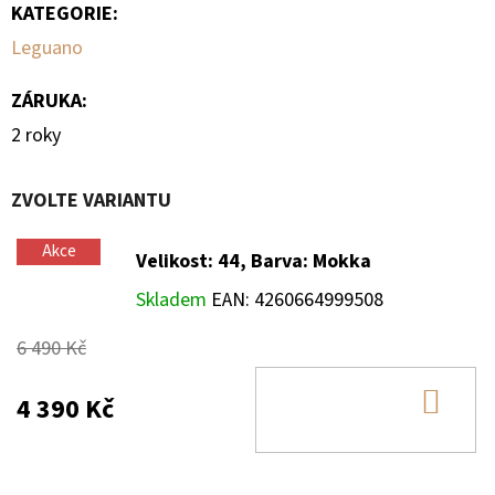
KATEGORIE
:
Leguano
ZÁRUKA
:
2 roky
ZVOLTE VARIANTU
Akce
Velikost: 44, Barva: Mokka
Skladem
EAN:
4260664999508
6 490 Kč
DO
4 390 Kč
KOŠ