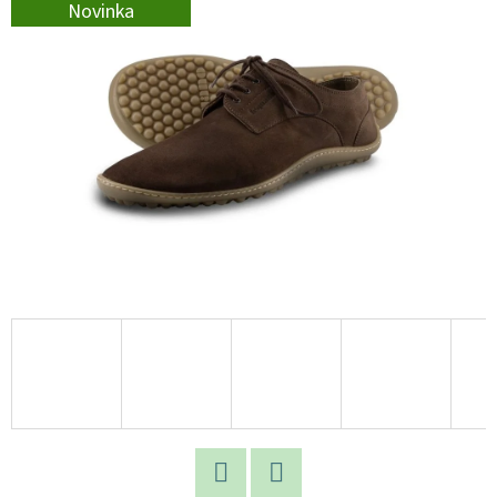
E
Novinka
T
E
N
A
J
Í
T
?
HLEDAT