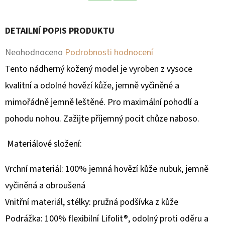
Facebook
Twitter
D
DETAILNÍ POPIS PRODUKTU
O
P
Průměrné
Neohodnoceno
Podrobnosti hodnocení
O
hodnocení
Tento nádherný kožený model je vyroben z vysoce
R
produktu
kvalitní a odolné hovězí kůže, jemně vyčiněné a
U
Č
je
mimořádně jemně leštěné. Pro maximální pohodlí a
U
0,0
pohodu nohou. Zažijte příjemný pocit chůze naboso.
J
z
E
Materiálové složení:
M
5
E
hvězdiček.
Vrchní materiál: 100% jemná hovězí kůže nubuk, jemně
vyčiněná a obroušená
Vnitřní materiál, stélky: pružná podšívka z kůže
Podrážka: 100% flexibilní Lifolit®, odolný proti oděru a