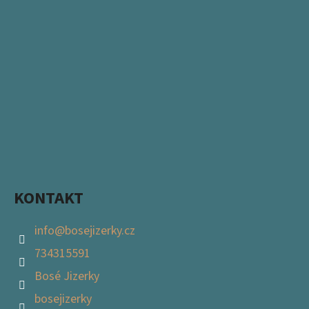
KONTAKT
info
@
bosejizerky.cz
734315591
Bosé Jizerky
bosejizerky