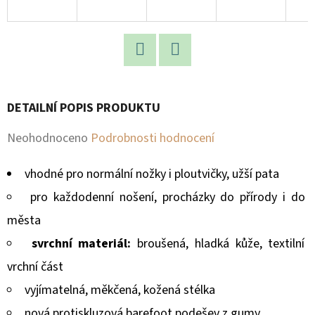
D
O
P
Facebook
Twitter
O
R
DETAILNÍ POPIS PRODUKTU
U
Průměrné
Neohodnoceno
Podrobnosti hodnocení
Č
U
hodnocení
vhodné pro normální nožky i ploutvičky, užší pata
J
produktu
E
pro každodenní nošení, procházky do přírody i do
je
M
města
E
0,0
svrchní materiál:
broušená, hladká kůže, textilní
z
vrchní část
5
vyjímatelná, měkčená, kožená stélka
hvězdiček.
nová protiskluzová barefoot podešev z gumy