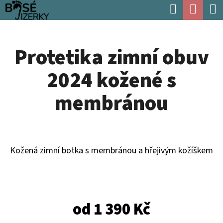
K
Hledat
Náku
Přejít
O
Zpět
Zpět
na
koší
Š
obsah
Protetika zimní obuv
Í
C
K
2024 kožené s
O
P
membránou
O
T
Ř
Kožená zimní botka s membránou a hřejivým kožíškem
E
B
U
od
1 390 Kč
J