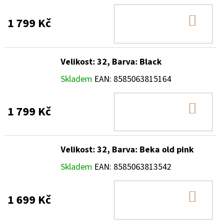
DO
1 799 Kč
KOŠ
Velikost: 32, Barva: Black
Skladem
EAN:
8585063815164
DO
1 799 Kč
KOŠ
Velikost: 32, Barva: Beka old pink
Skladem
EAN:
8585063813542
DO
1 699 Kč
KOŠ