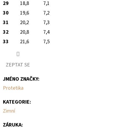
29
18,8
7,1
30
19,6
7,2
31
20,2
7,3
32
20,8
7,4
33
21,6
7,5
ZEPTAT SE
JMÉNO ZNAČKY
:
Protetika
KATEGORIE
:
Zimní
ZÁRUKA
: