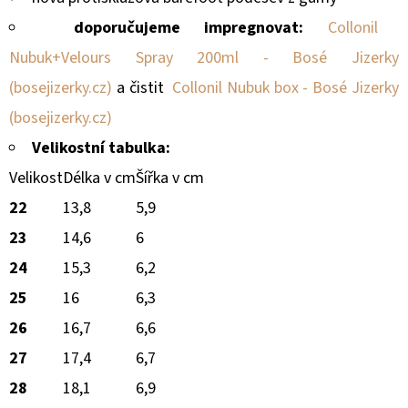
doporučujeme impregnovat:
Collonil
Nubuk+Velours Spray 200ml - Bosé Jizerky
(bosejizerky.cz)
a čistit
Collonil Nubuk box - Bosé Jizerky
(bosejizerky.cz)
Velikostní tabulka:
Velikost
Délka v cm
Šířka v cm
22
13,8
5,9
23
14,6
6
24
15,3
6,2
25
16
6,3
26
16,7
6,6
27
17,4
6,7
28
18,1
6,9