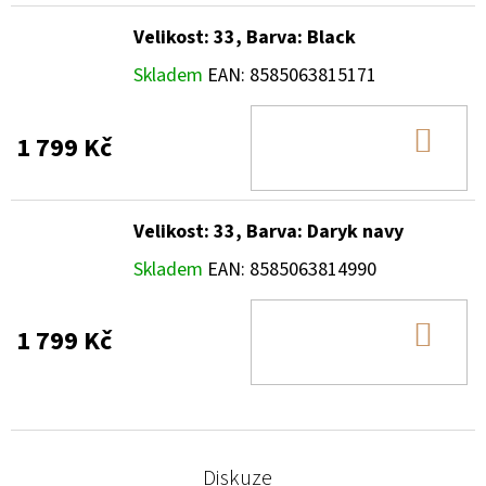
Velikost: 33, Barva: Black
Skladem
EAN:
8585063815171
DO
1 799 Kč
KOŠ
Velikost: 33, Barva: Daryk navy
Skladem
EAN:
8585063814990
DO
1 799 Kč
KOŠ
Diskuze