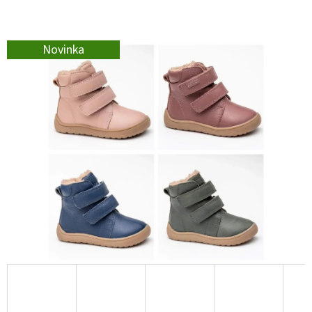
E
T
E
Novinka
N
A
J
Í
T
?
HLEDAT