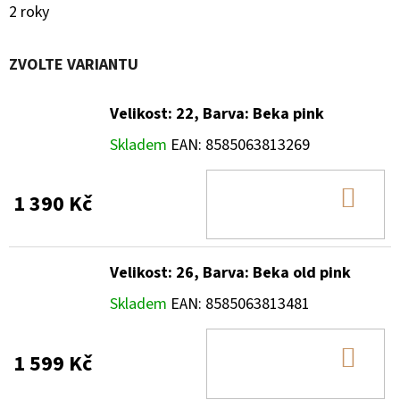
2 roky
ZVOLTE VARIANTU
Velikost: 22, Barva: Beka pink
Skladem
EAN:
8585063813269
DO
1 390 Kč
KOŠ
Velikost: 26, Barva: Beka old pink
Skladem
EAN:
8585063813481
DO
1 599 Kč
KOŠ