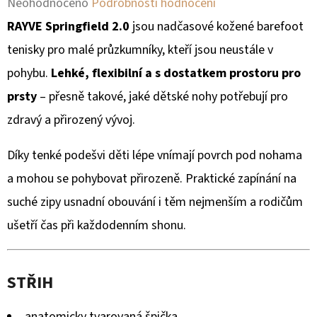
Průměrné
Neohodnoceno
Podrobnosti hodnocení
hodnocení
RAYVE Springfield 2.0
jsou nadčasové kožené barefoot
D
O
produktu
tenisky pro malé průzkumníky, kteří jsou neustále v
P
je
pohybu.
Lehké, flexibilní a s dostatkem prostoru pro
O
0,0
prsty
– přesně takové, jaké dětské nohy potřebují pro
R
z
zdravý a přirozený vývoj.
U
Č
5
Díky tenké podešvi děti lépe vnímají povrch pod nohama
U
hvězdiček.
J
a mohou se pohybovat přirozeně. Praktické zapínání na
E
suché zipy usnadní obouvání i těm nejmenším a rodičům
M
ušetří čas při každodenním shonu.
E
STŘIH
anatomicky tvarovaná špička