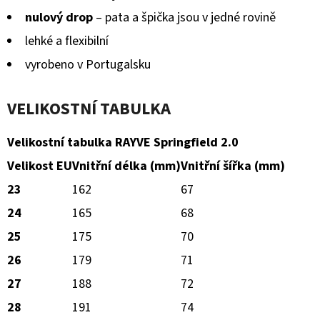
nulový drop
– pata a špička jsou v jedné rovině
lehké a flexibilní
vyrobeno v Portugalsku
VELIKOSTNÍ TABULKA
Velikostní tabulka RAYVE Springfield 2.0
Velikost EU
Vnitřní délka (mm)
Vnitřní šířka (mm)
23
162
67
24
165
68
25
175
70
26
179
71
27
188
72
28
191
74