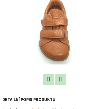
E
T
E
N
A
J
Í
T
?
Facebook
Twitter
HLEDAT
DETAILNÍ POPIS PRODUKTU