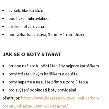
svršek: hladká kůže
podšívka: mikrovlákno
stélka: netvarovaná
podrážka: kaučuková, 3 mm + 1 mm dezén
JAK SE O BOTY STARAT
hrubou nečistotu očistěte vždy nejprve kartáčkem
boty otřete vlhkým hadříkem a osušte
boty neperte a nesušte přímo u zdrojů tepla
pro zvýšení odolnosti boty pravidelně
ošetřujte:
https://www.bosejizerky.cz/collonil-carbon-
pro-400ml-akce-300ml-33--zdarma/