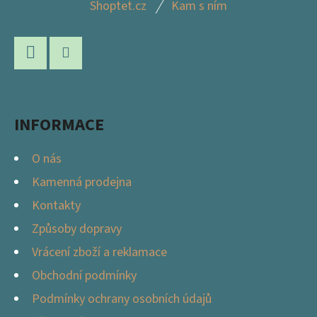
Shoptet.cz
Kam s ním
Á
P
A
Facebook
Instagram
T
Í
INFORMACE
O nás
Kamenná prodejna
Kontakty
Způsoby dopravy
Vrácení zboží a reklamace
Obchodní podmínky
Podmínky ochrany osobních údajů