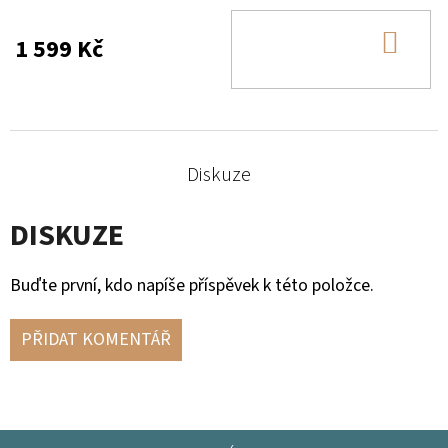
DO
1 599 Kč
KOŠ
Diskuze
DISKUZE
Buďte první, kdo napíše příspěvek k této položce.
PŘIDAT KOMENTÁŘ
Z