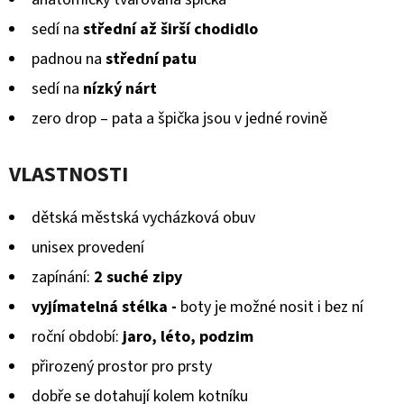
sedí na
střední až širší chodidlo
padnou na
střední patu
sedí na
nízký nárt
zero drop – pata a špička jsou v jedné rovině
VLASTNOSTI
dětská městská vycházková obuv
unisex provedení
zapínání:
2 suché zipy
vyjímatelná stélka -
boty je možné nosit i bez ní
roční období:
jaro, léto, podzim
přirozený prostor pro prsty
dobře se dotahují kolem kotníku