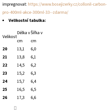
impregnovat:
https://www.bosejizerky.cz/collonil-carbon-
pro-400ml-akce-300ml-33--zdarma/
Velikostní tabulka:
Délka v
Šířka v
Velikost
cm
cm
20
13,1
6,0
21
13,8
6,1
22
14,5
6,2
23
15,2
6,3
24
15,7
6,4
25
16,5
6,5
26
17,3
6,6