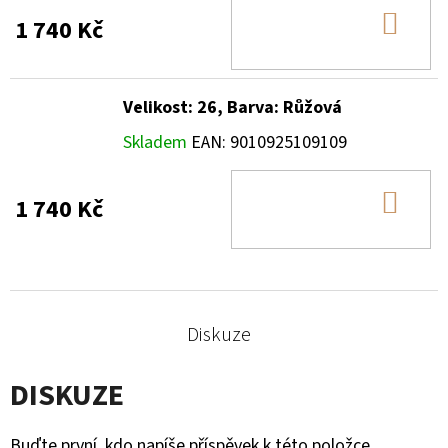
DO
1 740 Kč
KOŠ
Velikost: 26, Barva: Růžová
Skladem
EAN:
9010925109109
DO
1 740 Kč
KOŠ
Diskuze
DISKUZE
Buďte první, kdo napíše příspěvek k této položce.