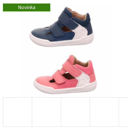
E
Novinka
T
E
N
A
J
Í
T
?
HLEDAT