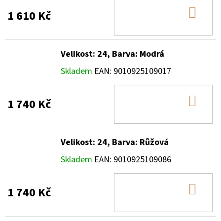
DO
1 610 Kč
KOŠ
Velikost: 24, Barva: Modrá
Skladem
EAN:
9010925109017
DO
1 740 Kč
KOŠ
Velikost: 24, Barva: Růžová
Skladem
EAN:
9010925109086
DO
1 740 Kč
KOŠ