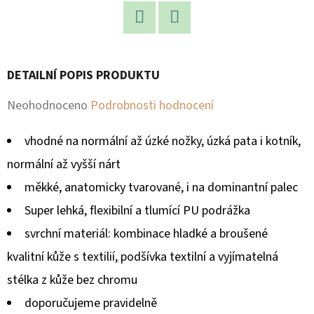
D
Facebook
Twitter
O
P
DETAILNÍ POPIS PRODUKTU
O
R
Průměrné
Neohodnoceno
Podrobnosti hodnocení
U
hodnocení
Č
vhodné na normální až úzké nožky, úzká pata i kotník,
produktu
U
normální až vyšší nárt
je
J
měkké, anatomicky tvarované, i na dominantní palec
E
0,0
Super lehká, flexibilní a tlumící PU podrážka
M
z
E
svrchní materiál: kombinace hladké a broušené
5
kvalitní kůže s textilií, podšívka textilní a vyjímatelná
hvězdiček.
stélka z kůže bez chromu
doporučujeme pravidelně