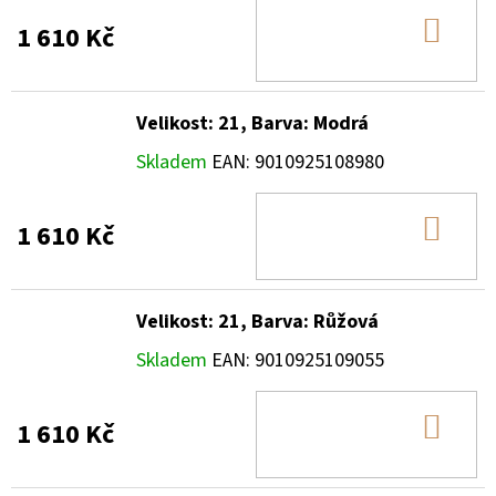
DO
1 610 Kč
KOŠ
Velikost: 21, Barva: Modrá
Skladem
EAN:
9010925108980
DO
1 610 Kč
KOŠ
Velikost: 21, Barva: Růžová
Skladem
EAN:
9010925109055
DO
1 610 Kč
KOŠ