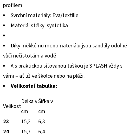
profilem
Svrchní materiály:
Eva/textilie
Materiál stélky:
syntetika
Díky měkkému monomateriálu jsou sandály odolné
vůči nečistotám a vodě
A s praktickou síťovanou taškou je SPLASH vždy s
vámi – ať už ve školce nebo na pláži.
Velikostní tabulka:
Délka v
Šířka v
Velikost
cm
cm
23
15,2
6,3
24
15,7
6,4