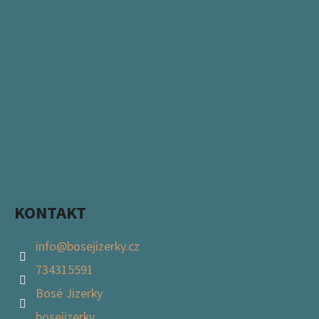
KONTAKT
info
@
bosejizerky.cz
734315591
Bosé Jizerky
bosejizerky