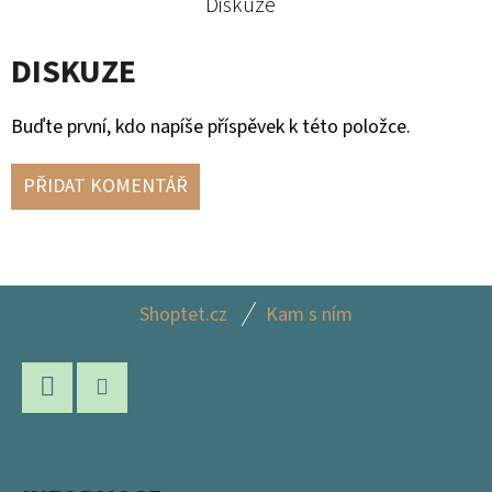
Diskuze
DISKUZE
Buďte první, kdo napíše příspěvek k této položce.
PŘIDAT KOMENTÁŘ
Z
Shoptet.cz
Kam s ním
Á
P
A
Facebook
Instagram
T
Í