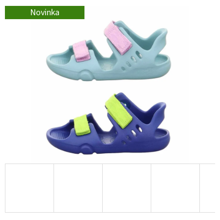
E
Novinka
T
E
N
A
J
Í
T
?
HLEDAT