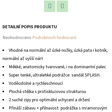
D
Facebook
Twitter
O
P
DETAILNÍ POPIS PRODUKTU
O
R
Průměrné
Neohodnoceno
Podrobnosti hodnocení
U
hodnocení
Č
Vhodné na normální až úzké nožky, úzká pata i kotník,
produktu
U
normální až vyšší nárt
je
J
Měkké, anatomicky tvarované, i na dominantní palec
E
0,0
Super tenké, ultralehké podrážce: sandál SPLASH.
M
z
E
Voděodolné a rychleschnoucí
5
Plochá stélka s protiskluzovou strukturou
hvězdiček.
2 suché zipy pro optimální uchycení a držení
Přináší zábavu + přilnavost: podrážka s mramorovým