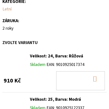
KATEGORIE
:
Letní
ZÁRUKA
:
2 roky
ZVOLTE VARIANTU
Velikost: 24, Barva: Růžová
Skladem
EAN:
9010925017374
DO
910 Kč
KOŠ
Velikost: 25, Barva: Modrá
Skladem
EAN:
9010925122337