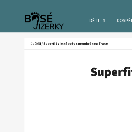
K
Přejít
O
Zpět
Zpět
na
DĚTI
DOSPĚ
Š
do
do
obsah
Í
obchodu
obchodu
C
K
Domů
/
Děti
/
Superfit zimní boty s membránou Trace
Superfi