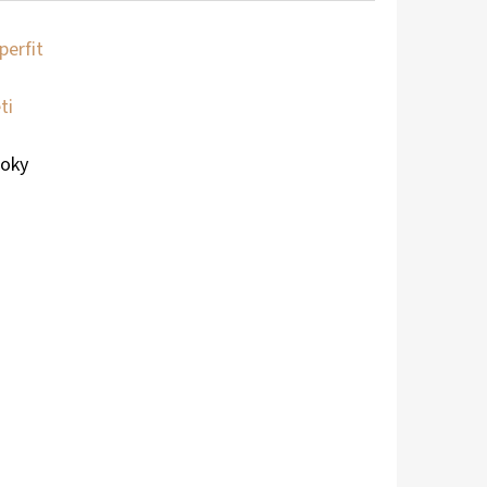
perfit
ti
roky