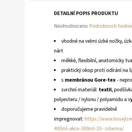
DETAILNÍ POPIS PRODUKTU
Průměrné
Neohodnoceno
Podrobnosti hodno
hodnocení
vhodné na velmi úzké nožky, úzká
produktu
nárt
je
měkké, flexibilní, anatomicky tv
0,0
praktický okop proti odírání na š
z
s
membránou Gore-tex
- nepr
5
svrchní materiál:
textil
, podšív
hvězdiček.
polyesteru / nylonu / polyamidu
a v
doporučujeme pravidelně
impregnovat:
https://www.bosejizer
400ml-akce-300ml-33--zdarma/