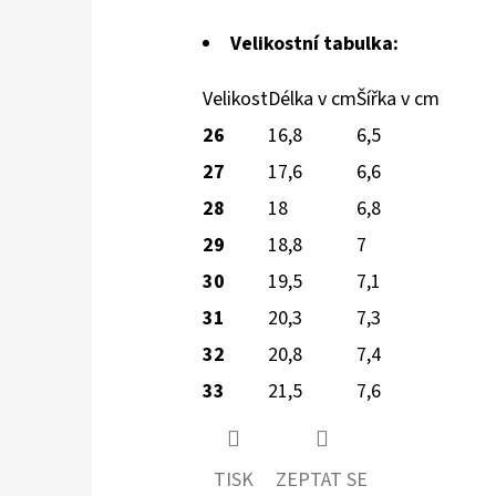
Velikostní tabulka:
Velikost
Délka v cm
Šířka v cm
26
16,8
6,5
27
17,6
6,6
28
18
6,8
29
18,8
7
30
19,5
7,1
31
20,3
7,3
32
20,8
7,4
33
21,5
7,6
TISK
ZEPTAT SE