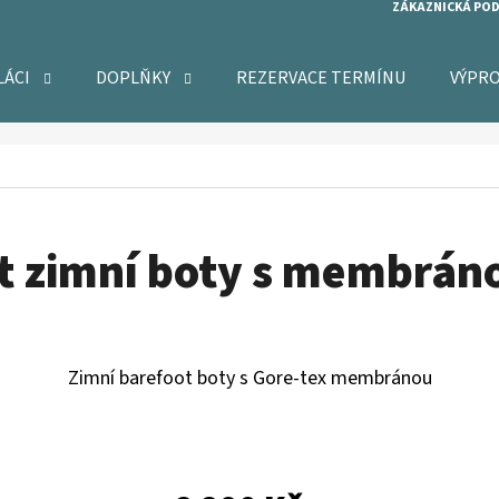
ZÁKAZNICKÁ PO
LÁCI
DOPLŇKY
REZERVACE TERMÍNU
VÝPR
O POTŘEBUJETE NAJÍT?
HLEDAT
t zimní boty s membrán
DOPORUČUJEME
Zimní barefoot boty s Gore-tex membránou