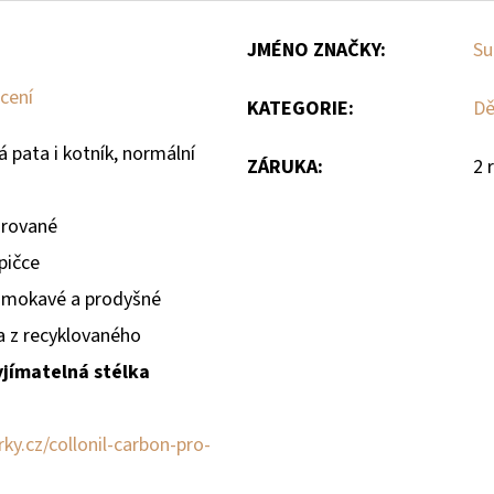
JMÉNO ZNAČKY
:
Su
cení
KATEGORIE
:
Dě
 pata i kotník, normální
ZÁRUKA
:
2 
arované
pičce
omokavé a prodyšné
ka
z recyklovaného
yjímatelná stélka
ky.cz/collonil-carbon-pro-